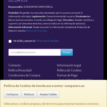
DE DATOS
Responsable
: EUROCENTER COMPUTERS, S.L.
Finalidad
: Responder las consultas planteadas por el usuario y enviarle la
información solicitada;
Legitimación
: Consentimiento del usuario;
Destinatarios
:
Solo se realizan cesiones si existe una obligación legal;
Derechos
: Acceder, rectificar y
suprimir, así como otros derechos, como se indica en la información adicional;
Información Adicional
: Puede consultar la información completa de Protección de
Datos en nuestra
Política de Privacidad
.
He leído y acepto la
Política de Privacidad
.
Enviar
Contacto
Información Legal
Política Privacidad
Política de Cookies
Condiciones de Compra
Formas de Pago
¿Quienes Somos?
¡¡ TUS COPIAS EN LA NUBE !!
Política de Cookies de tienda.eurocenter-computers.es
Contacto
Configurar
Rechazar
Aceptar Cookies
tienda@eurocenter-computers.es
Utilizamos cookies propias y de terceros para mejorar nuestros servicios.