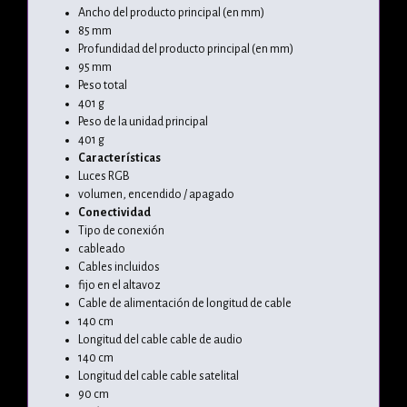
Ancho del producto principal (en mm)
85 mm
Profundidad del producto principal (en mm)
95 mm
Peso total
401 g
Peso de la unidad principal
401 g
Características
Luces RGB
volumen, encendido / apagado
Conectividad
Tipo de conexión
cableado
Cables incluidos
fijo en el altavoz
Cable de alimentación de longitud de cable
140 cm
Longitud del cable cable de audio
140 cm
Longitud del cable cable satelital
90 cm