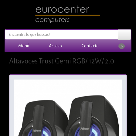
Menú
Acceso
Contacto
0
Altavoces Trust Gemi RGB/ 12W/ 2.0