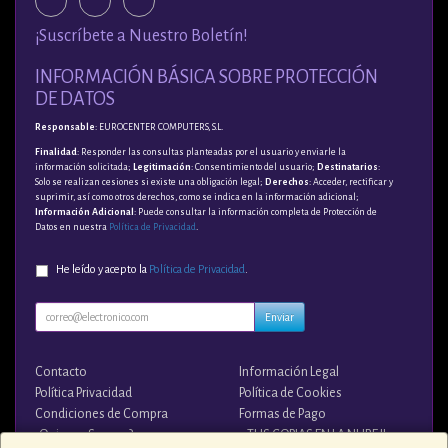
¡Suscríbete a Nuestro Boletín!
INFORMACIÓN BÁSICA SOBRE PROTECCIÓN
DE DATOS
Responsable
: EUROCENTER COMPUTERS, S.L.
Finalidad
: Responder las consultas planteadas por el usuario y enviarle la
información solicitada;
Legitimación
: Consentimiento del usuario;
Destinatarios
:
Solo se realizan cesiones si existe una obligación legal;
Derechos
: Acceder, rectificar y
suprimir, así como otros derechos, como se indica en la información adicional;
Información Adicional
: Puede consultar la información completa de Protección de
Datos en nuestra
Política de Privacidad
.
He leído y acepto la
Política de Privacidad
.
Enviar
Contacto
Información Legal
Política Privacidad
Política de Cookies
Condiciones de Compra
Formas de Pago
¿Quienes Somos?
¡¡ TUS COPIAS EN LA NUBE !!