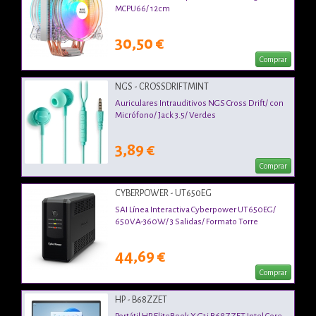
MCPU66/ 12cm
30,50 €
Comprar
NGS - CROSSDRIFTMINT
Auriculares Intrauditivos NGS Cross Drift/ con
Micrófono/ Jack 3.5/ Verdes
3,89 €
Comprar
CYBERPOWER - UT650EG
SAI Línea Interactiva Cyberpower UT650EG/
650VA-360W/ 3 Salidas/ Formato Torre
44,69 €
Comprar
HP - B68ZZET
Portátil HP EliteBook X G1i B68ZZET Intel Core