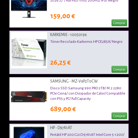
2026 27"/ Full HD/ 1ms/ 200Hz/ IPS/ Negro
159,00 €
Comprar
KARKEMIS - 10050196
Tóner Reciclado Karkemis HP CE285X/ Negro
26,25 €
Comprar
SAMSUNG - MZ-V9P2T0CW
Disco SSD Samsung 990 PRO 2TB/ M.2 2280
PCIe Gen4/ con Disipador de Calor/ Compatible
con PS5 y PC/ Full Capacity
689,00 €
Comprar
HP - D97K1AT
Portátil HP 200 G2i D97K1AT Intel Core 5-120U/