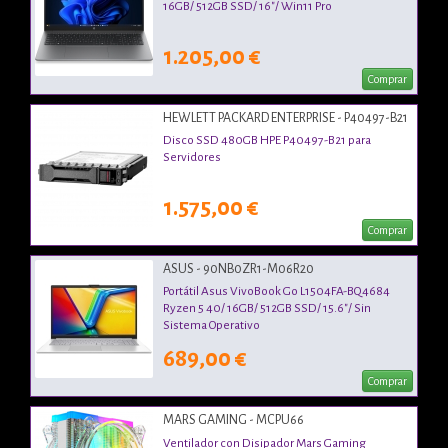
16GB/ 512GB SSD/ 16"/ Win11 Pro
1.205,00 €
Comprar
HEWLETT PACKARD ENTERPRISE - P40497-B21
Disco SSD 480GB HPE P40497-B21 para
Servidores
1.575,00 €
Comprar
ASUS - 90NB0ZR1-M06R20
Portátil Asus VivoBook Go L1504FA-BQ4684
Ryzen 5 40/ 16GB/ 512GB SSD/ 15.6"/ Sin
Sistema Operativo
689,00 €
Comprar
MARS GAMING - MCPU66
Ventilador con Disipador Mars Gaming