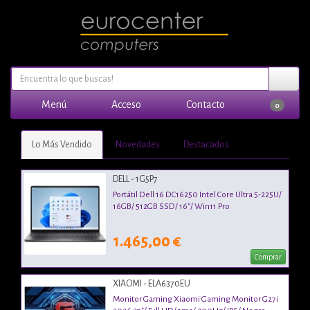
Menú
Acceso
Contacto
0
Lo Más Vendido
Novedades
Destacados
DELL - 1G5P7
Portátil Dell 16 DC16250 Intel Core Ultra 5-225U/
16GB/ 512GB SSD/ 16"/ Win11 Pro
1.465,00 €
Comprar
XIAOMI - ELA6370EU
Monitor Gaming Xiaomi Gaming Monitor G27i