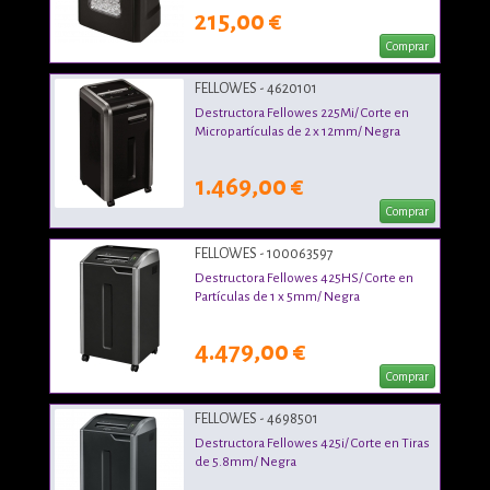
215,00 €
Comprar
FELLOWES - 4620101
Destructora Fellowes 225Mi/ Corte en
Micropartículas de 2 x 12mm/ Negra
1.469,00 €
Comprar
FELLOWES - 100063597
Destructora Fellowes 425HS/ Corte en
Partículas de 1 x 5mm/ Negra
4.479,00 €
Comprar
FELLOWES - 4698501
Destructora Fellowes 425i/ Corte en Tiras
de 5.8mm/ Negra