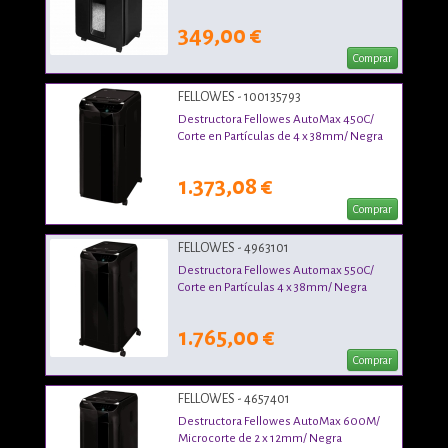
349,00 €
Comprar
FELLOWES - 100135793
Destructora Fellowes AutoMax 450C/
Corte en Partículas de 4 x 38mm/ Negra
1.373,08 €
Comprar
FELLOWES - 4963101
Destructora Fellowes Automax 550C/
Corte en Partículas 4 x 38mm/ Negra
1.765,00 €
Comprar
FELLOWES - 4657401
Destructora Fellowes AutoMax 600M/
Microcorte de 2 x 12mm/ Negra