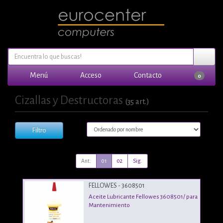
Menú
Acceso
Contacto
0
Cizallas y Destructoras
(35 art.)
Filtro
Ant.
01
02
Sig.
FELLOWES - 3608501
Aceite Lubricante Fellowes 3608501/ para
Mantenimiento