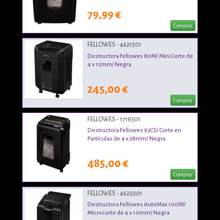
79,99 €
Comprar
FELLOWES - 4621501
Destructora Fellowes 80M/ Mini Corte de
4 x 12mm/ Negra
245,00 €
Comprar
FELLOWES - 1719301
Destructora Fellowes 92CS/ Corte en
Partículas de 4 x 38mm/ Negra
485,00 €
Comprar
FELLOWES - 4629201
Destructora Fellowes AutoMax 100M/
Microcorte de 4 x 10mm/ Negra