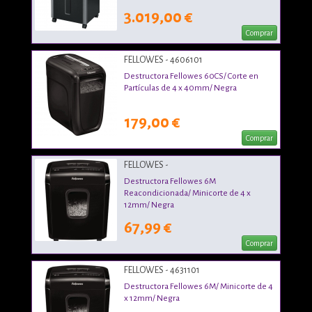
3.019,00 €
Comprar
FELLOWES - 4606101
Destructora Fellowes 60CS/ Corte en
Partículas de 4 x 40mm/ Negra
179,00 €
Comprar
FELLOWES -
Destructora Fellowes 6M
Reacondicionada/ Minicorte de 4 x
12mm/ Negra
67,99 €
Comprar
FELLOWES - 4631101
Destructora Fellowes 6M/ Minicorte de 4
x 12mm/ Negra