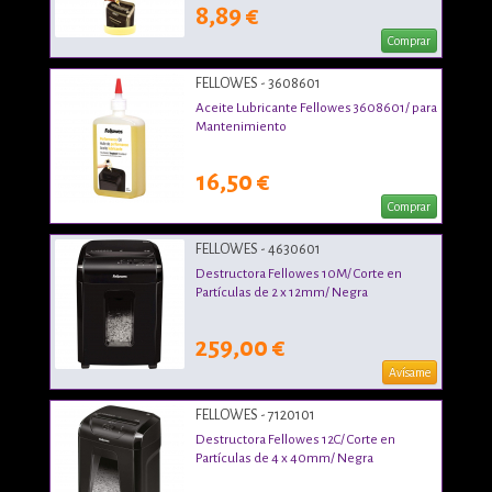
8,89 €
Comprar
FELLOWES - 3608601
Aceite Lubricante Fellowes 3608601/ para
Mantenimiento
16,50 €
Comprar
FELLOWES - 4630601
Destructora Fellowes 10M/ Corte en
Partículas de 2 x 12mm/ Negra
259,00 €
Avísame
FELLOWES - 7120101
Destructora Fellowes 12C/ Corte en
Partículas de 4 x 40mm/ Negra