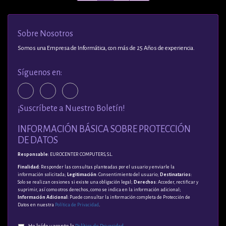
Sobre Nosotros
Somos una Empresa de Informática, con más de 25 Años de experiencia.
Síguenos en:
¡Suscríbete a Nuestro Boletín!
INFORMACIÓN BÁSICA SOBRE PROTECCIÓN
DE DATOS
Responsable
: EUROCENTER COMPUTERS, S.L.
Finalidad
: Responder las consultas planteadas por el usuario y enviarle la
información solicitada;
Legitimación
: Consentimiento del usuario;
Destinatarios
:
Solo se realizan cesiones si existe una obligación legal;
Derechos
: Acceder, rectificar y
suprimir, así como otros derechos, como se indica en la información adicional;
Información Adicional
: Puede consultar la información completa de Protección de
Datos en nuestra
Política de Privacidad
.