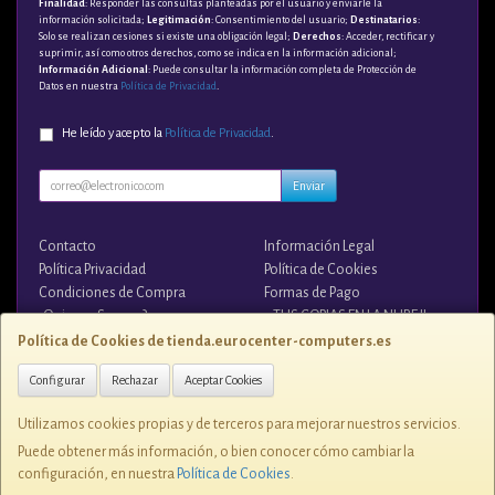
Finalidad
: Responder las consultas planteadas por el usuario y enviarle la
información solicitada;
Legitimación
: Consentimiento del usuario;
Destinatarios
:
Solo se realizan cesiones si existe una obligación legal;
Derechos
: Acceder, rectificar y
suprimir, así como otros derechos, como se indica en la información adicional;
Información Adicional
: Puede consultar la información completa de Protección de
Datos en nuestra
Política de Privacidad
.
He leído y acepto la
Política de Privacidad
.
Enviar
Contacto
Información Legal
Política Privacidad
Política de Cookies
Condiciones de Compra
Formas de Pago
¿Quienes Somos?
¡¡ TUS COPIAS EN LA NUBE !!
Política de Cookies de tienda.eurocenter-computers.es
Contacto
Configurar
Rechazar
Aceptar Cookies
tienda@eurocenter-computers.es
Utilizamos cookies propias y de terceros para mejorar nuestros servicios.
Puede obtener más información, o bien conocer cómo cambiar la
configuración, en nuestra
Política de Cookies
.
C/ ZUNZUNEGUI, 1 28400, ESPAÑA. C.I.F. B-81076507 - Tlfno. 91 849 7250