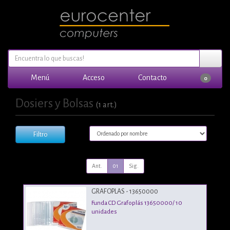
Menú
Acceso
Contacto
0
Dosiers y Bolsas
(1 art.)
Filtro
Ant.
01
Sig.
GRAFOPLAS - 13650000
Funda CD Grafoplás 13650000/ 10
unidades