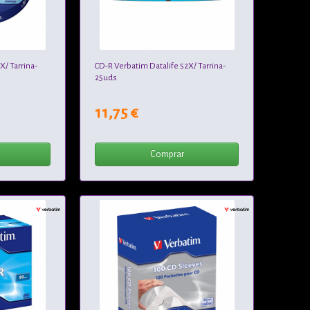
X/ Tarrina-
CD-R Verbatim Datalife 52X/ Tarrina-
25uds
11,75 €
Comprar