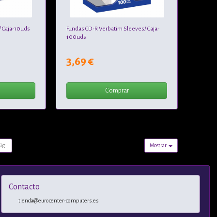
 Caja-10uds
Fundas CD-R Verbatim Sleeves/ Caja-
100uds
3,69 €
Comprar
Sig.
Mostrar
Contacto
tienda@eurocenter-computers.es