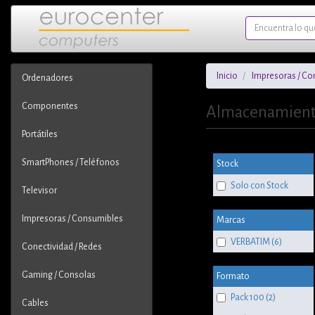
Inicio
Impresoras / Co
Ordenadores
Componentes
Almacenamien
Portátiles
SmartPhones / Teléfonos
Stock
Solo con Stock
Televisor
Impresoras / Consumibles
Marcas
VERBATIM (6)
Conectividad / Redes
Gaming / Consolas
Formato
Pack 100 (2)
Cables