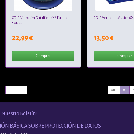
CD-R Verbatim Datalife 52X/ Tarrina-
CD-R Verbatim Music 16X/
50uds
22,99 €
13,50 €
Comprar
Comprar
Ant.
01
a Nuestro Boletín!
ÓN BÁSICA SOBRE PROTECCIÓN DE DATOS