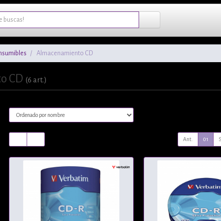
nsumibles
Almacenamiento CD
to CD
(6 art.)
Ant.
01