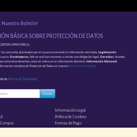
a Nuestro Boletín!
ÓN BÁSICA SOBRE PROTECCIÓN DE DATOS
CENTER COMPUTERS, S.L.
 las consultas planteadas por el usuario y enviarle la información solicitada;
Legitimación
:
usuario;
Destinatarios
: Solo se realizan cesiones si existe una obligación legal;
Derechos
: Acceder,
, así como otros derechos, como se indica en la información adicional;
Información Adicional
:
nformación completa de Protección de Datos en nuestra
Política de Privacidad
.
pto la
Política de Privacidad
.
Enviar
Información Legal
ad
Política de Cookies
 Compra
Formas de Pago
s?
¡¡ TUS COPIAS EN LA NUBE !!