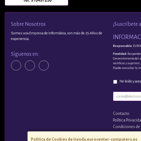
Sobre Nosotros
¡Suscríbete 
Somos una Empresa de Informática, con más de 25 Años de
INFORMACI
experiencia.
Responsable
: EURO
Síguenos en:
Finalidad
: Responder
Consentimiento del 
rectificar y suprimir
Puede consultar la i
He leído y ace
Contacto
Política Privacid
Condiciones de
¿Quienes Somo
Política de Cookies de tienda.eurocenter-computers.es