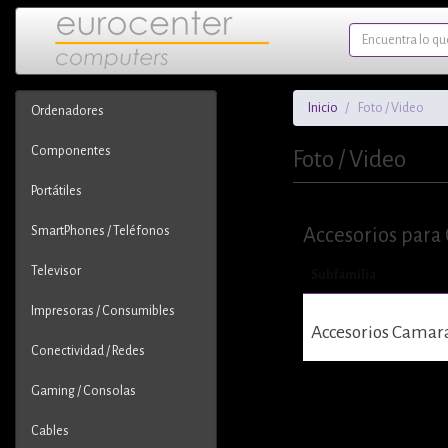
Inicio
Foto / Video
Ordenadores
Componentes
Foto / Video
Portátiles
SmartPhones / Teléfonos
Accesorios para
Televisor
Subfamilia
Impresoras / Consumibles
Accesorios Camara
Conectividad / Redes
Gaming / Consolas
Cables