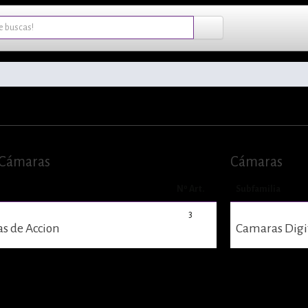
 Cámaras
Cámaras
Nº Art.
Subfamilia
3
s de Accion
Camaras Digi