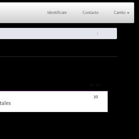
Identifícate
Contacto
Carrito
Nº Art.
30
tales