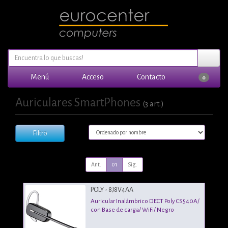
Menú
Acceso
Contacto
0
Auriculares SmartPhones
(3 art.)
Filtro
Ant.
01
Sig.
POLY - 8J8V4AA
Auricular Inalámbrico DECT Poly CS540A/
con Base de carga/ WiFi/ Negro