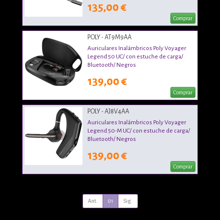
135,00 €
Comprar
POLY - AT9M9AA
Auriculares Inalámbricos Poly Voyager
Legend 50 UC/ con estuche de carga/
Bluetooth/ Negros
139,00 €
Comprar
POLY - AJ8V4AA
Auriculares Inalámbricos Poly Voyager
Legend 50-M UC/ con estuche de carga/
Bluetooth/ Negros
139,00 €
Comprar
Ant.
01
Sig.