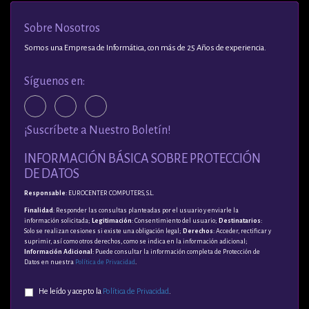
Sobre Nosotros
Somos una Empresa de Informática, con más de 25 Años de experiencia.
Síguenos en:
¡Suscríbete a Nuestro Boletín!
INFORMACIÓN BÁSICA SOBRE PROTECCIÓN
DE DATOS
Responsable
: EUROCENTER COMPUTERS, S.L.
Finalidad
: Responder las consultas planteadas por el usuario y enviarle la
información solicitada;
Legitimación
: Consentimiento del usuario;
Destinatarios
:
Solo se realizan cesiones si existe una obligación legal;
Derechos
: Acceder, rectificar y
suprimir, así como otros derechos, como se indica en la información adicional;
Información Adicional
: Puede consultar la información completa de Protección de
Datos en nuestra
Política de Privacidad
.
He leído y acepto la
Política de Privacidad
.