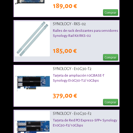
189,00 €
Comprar
SYNOLOGY - RKS-02
Raíles de rack deslizantes para servidores
Synology Rail Kit RKS-02
185,00 €
Comprar
SYNOLOGY - E10G30-T2
Tarjeta de ampliación 10GBASE-T
Synology E10G30-T2/ 10Gbps
379,00 €
Comprar
SYNOLOGY - E10G30-F2
Tarjeta de Red PCI Express-SFP+ Synology
E10G30-F2/ 10Gbps