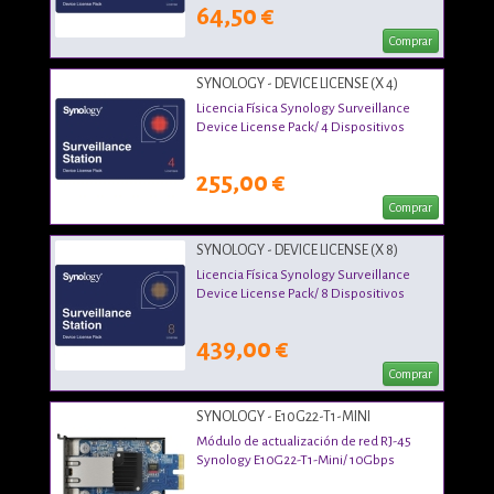
64,50 €
Comprar
SYNOLOGY - DEVICE LICENSE (X 4)
Licencia Física Synology Surveillance
Device License Pack/ 4 Dispositivos
255,00 €
Comprar
SYNOLOGY - DEVICE LICENSE (X 8)
Licencia Física Synology Surveillance
Device License Pack/ 8 Dispositivos
439,00 €
Comprar
SYNOLOGY - E10G22-T1-MINI
Módulo de actualización de red RJ-45
Synology E10G22-T1-Mini/ 10Gbps