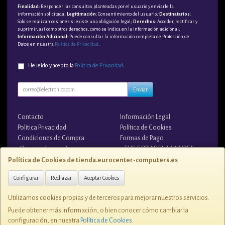
Finalidad
: Responder las consultas planteadas por el usuario y enviarle la
información solicitada;
Legitimación
: Consentimiento del usuario;
Destinatarios
:
Solo se realizan cesiones si existe una obligación legal;
Derechos
: Acceder, rectificar y
suprimir, así como otros derechos, como se indica en la información adicional;
Información Adicional
: Puede consultar la información completa de Protección de
Datos en nuestra
Política de Privacidad
.
He leído y acepto la
Política de Privacidad
.
Enviar
Contacto
Información Legal
Política Privacidad
Política de Cookies
Condiciones de Compra
Formas de Pago
¿Quienes Somos?
¡¡ TUS COPIAS EN LA NUBE !!
Política de Cookies de tienda.eurocenter-computers.es
Contacto
Configurar
Rechazar
Aceptar Cookies
tienda@eurocenter-computers.es
Utilizamos cookies propias y de terceros para mejorar nuestros servicios.
Puede obtener más información, o bien conocer cómo cambiar la
configuración, en nuestra
Política de Cookies
.
C/ ZUNZUNEGUI, 1 28400, ESPAÑA. C.I.F. B-81076507 - Tlfno. 91 849 7250