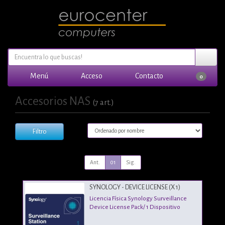
Menú
Acceso
Contacto
0
Accesorios NAS
(7 art.)
Filtro
Ant.
01
Sig.
SYNOLOGY - DEVICE LICENSE (X 1)
Licencia Física Synology Surveillance
Device License Pack/ 1 Dispositivo