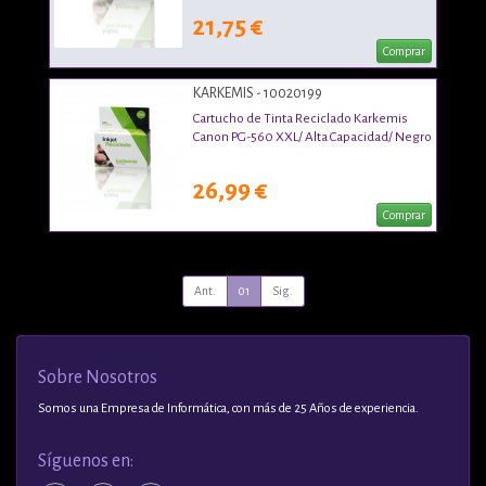
21,75 €
Comprar
KARKEMIS - 10020199
Cartucho de Tinta Reciclado Karkemis
Canon PG-560 XXL/ Alta Capacidad/ Negro
26,99 €
Comprar
Ant.
01
Sig.
Sobre Nosotros
Somos una Empresa de Informática, con más de 25 Años de experiencia.
Síguenos en: