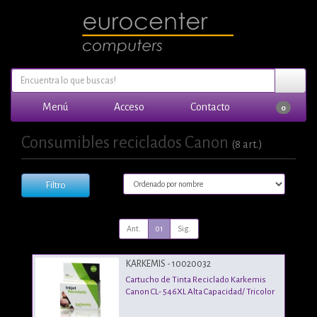
Menú
Acceso
Contacto
0
Consumibles reciclados Canon
(8 art.)
Filtro
Ant.
01
Sig.
KARKEMIS - 10020032
Cartucho de Tinta Reciclado Karkemis
Canon CL- 546XL Alta Capacidad/ Tricolor