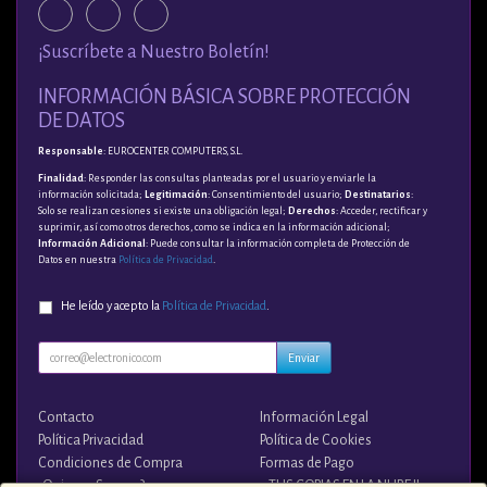
¡Suscríbete a Nuestro Boletín!
INFORMACIÓN BÁSICA SOBRE PROTECCIÓN
DE DATOS
Responsable
: EUROCENTER COMPUTERS, S.L.
Finalidad
: Responder las consultas planteadas por el usuario y enviarle la
información solicitada;
Legitimación
: Consentimiento del usuario;
Destinatarios
:
Solo se realizan cesiones si existe una obligación legal;
Derechos
: Acceder, rectificar y
suprimir, así como otros derechos, como se indica en la información adicional;
Información Adicional
: Puede consultar la información completa de Protección de
Datos en nuestra
Política de Privacidad
.
He leído y acepto la
Política de Privacidad
.
Enviar
Contacto
Información Legal
Política Privacidad
Política de Cookies
Condiciones de Compra
Formas de Pago
¿Quienes Somos?
¡¡ TUS COPIAS EN LA NUBE !!