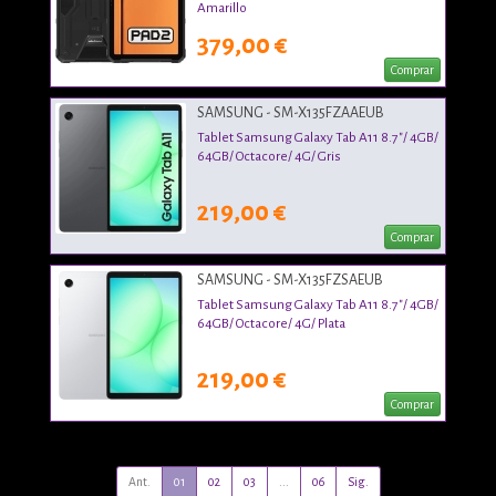
Amarillo
379,00 €
Comprar
SAMSUNG - SM-X135FZAAEUB
Tablet Samsung Galaxy Tab A11 8.7"/ 4GB/
64GB/ Octacore/ 4G/ Gris
219,00 €
Comprar
SAMSUNG - SM-X135FZSAEUB
Tablet Samsung Galaxy Tab A11 8.7"/ 4GB/
64GB/ Octacore/ 4G/ Plata
219,00 €
Comprar
Ant.
01
02
03
...
06
Sig.