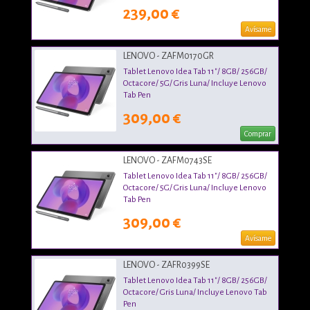
239,00 €
Avísame
LENOVO - ZAFM0170GR
Tablet Lenovo Idea Tab 11"/ 8GB/ 256GB/
Octacore/ 5G/ Gris Luna/ Incluye Lenovo
Tab Pen
309,00 €
Comprar
LENOVO - ZAFM0743SE
Tablet Lenovo Idea Tab 11"/ 8GB/ 256GB/
Octacore/ 5G/ Gris Luna/ Incluye Lenovo
Tab Pen
309,00 €
Avísame
LENOVO - ZAFR0399SE
Tablet Lenovo Idea Tab 11"/ 8GB/ 256GB/
Octacore/ Gris Luna/ Incluye Lenovo Tab
Pen