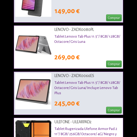
149,00 €
Comprar
LENOVO - ZADX0080PL
Tablet Lenovo Tab Plus 11.5"/ 8GB/ 128GB/
Octacore/ Gris Luna
269,00 €
Comprar
LENOVO - ZADX0066ES
Tablet Lenovo Tab Plus 11.5"/ 8GB/ 128GB/
Octacore/ Gris Luna/ Incluye Lenovo Tab
Plus
245,00 €
Comprar
ULEFONE - ULEARPAD2
Tablet Rugerizada Ulefone Armor Pad 2
11"/ 8GB/ 256GB/ Octacore/ 4G/ Negro y