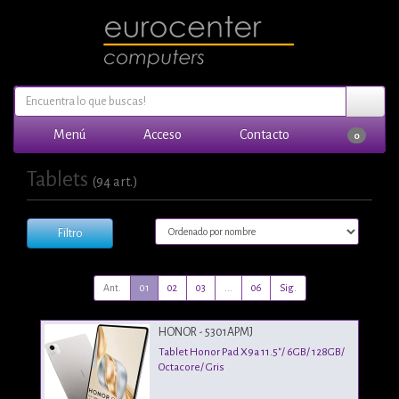
Menú
Acceso
Contacto
0
Tablets
(94 art.)
Filtro
Ant.
01
02
03
...
06
Sig.
HONOR - 5301APMJ
Tablet Honor Pad X9a 11.5"/ 6GB/ 128GB/
Octacore/ Gris