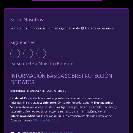
Sobre Nosotros
Somos una Empresa de Informática, con más de 25 Años de experiencia.
Síguenos en:
¡Suscríbete a Nuestro Boletín!
INFORMACIÓN BÁSICA SOBRE PROTECCIÓN
DE DATOS
Responsable
: EUROCENTER COMPUTERS, S.L.
Finalidad
: Responder las consultas planteadas por el usuario y enviarle la
información solicitada;
Legitimación
: Consentimiento del usuario;
Destinatarios
:
Solo se realizan cesiones si existe una obligación legal;
Derechos
: Acceder, rectificar y
suprimir, así como otros derechos, como se indica en la información adicional;
Información Adicional
: Puede consultar la información completa de Protección de
Datos en nuestra
Política de Privacidad
.