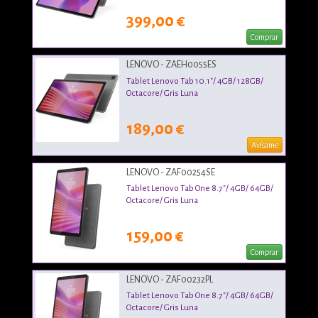
399,00 €
Comprar
LENOVO - ZAEH0055ES
Tablet Lenovo Tab 10.1"/ 4GB/ 128GB/
Octacore/ Gris Luna
189,00 €
Avísame
LENOVO - ZAF00254SE
Tablet Lenovo Tab One 8.7"/ 4GB/ 64GB/
Octacore/ Gris Luna
159,00 €
Comprar
LENOVO - ZAF00232PL
Tablet Lenovo Tab One 8.7"/ 4GB/ 64GB/
Octacore/ Gris Luna