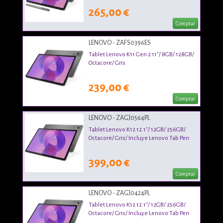
265,00 €
Comprar
LENOVO - ZAFS0396ES
Tablet Lenovo K11 Gen 2 11"/ 8GB/ 128GB/
Octacore/ Gris
239,00 €
Comprar
LENOVO - ZAGJ0564PL
Tablet Lenovo K12 12.1"/ 12GB/ 256GB/
Octacore/ Gris/ Incluye Lenovo Tab Pen
399,00 €
Comprar
LENOVO - ZAGJ0424PL
Tablet Lenovo K12 12.1"/ 12GB/ 256GB/
Octacore/ Gris/ Incluye Lenovo Tab Pen