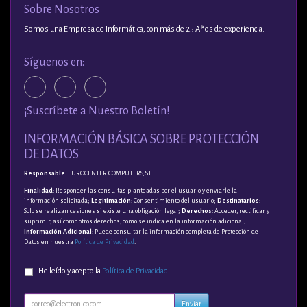
Sobre Nosotros
Somos una Empresa de Informática, con más de 25 Años de experiencia.
Síguenos en:
¡Suscríbete a Nuestro Boletín!
INFORMACIÓN BÁSICA SOBRE PROTECCIÓN
DE DATOS
Responsable
: EUROCENTER COMPUTERS, S.L.
Finalidad
: Responder las consultas planteadas por el usuario y enviarle la
información solicitada;
Legitimación
: Consentimiento del usuario;
Destinatarios
:
Solo se realizan cesiones si existe una obligación legal;
Derechos
: Acceder, rectificar y
suprimir, así como otros derechos, como se indica en la información adicional;
Información Adicional
: Puede consultar la información completa de Protección de
Datos en nuestra
Política de Privacidad
.
He leído y acepto la
Política de Privacidad
.
Enviar