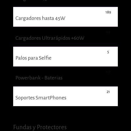
189
Cargadores hasta 45W
69
Cargadores Ultrarápidos +60W
5
Palos para Selfie
112
Powerbank - Baterias
21
Soportes SmartPhones
Fundas y Protectores