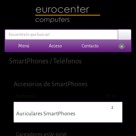
Menú
Acceso
Contacto
0
SmartPhones / Teléfonos
Accesorios de SmartPhones
Subfamilia
Nº Art.
2
Auriculares SmartPhones
25
Cargadores 45W-60W