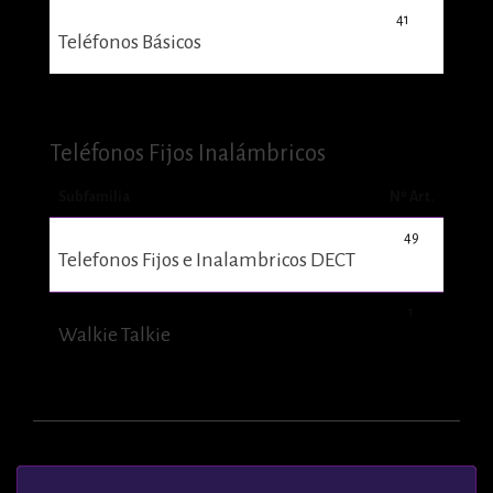
41
Teléfonos Básicos
Teléfonos Fijos Inalámbricos
Subfamilia
Nº Art.
49
Telefonos Fijos e Inalambricos DECT
1
Walkie Talkie