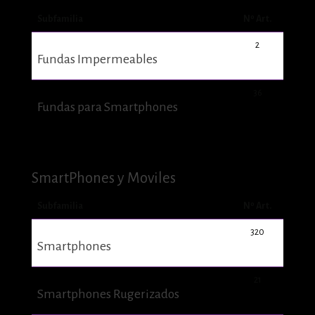
Subfamilia
Nº Art.
2
Fundas Impermeables
36
Fundas para Smartphones
SmartPhones y Moviles
Subfamilia
Nº Art.
320
Smartphones
21
Smartphones Rugerizados