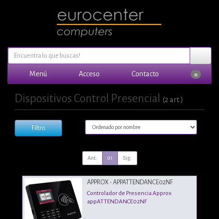
Menú
Acceso
Contacto
0
Dispositivos Control Presencial
(2 art.)
Filtro
Ant.
01
Sig.
APPROX - APPATTENDANCE02NF
Controlador de Presencia Approx
appATTENDANCE02NF