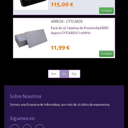
115,00 €
Comprar
APPROX - CYTCARDS
Pack de 25 Tarjetas de Proximidad RFID
Appox CYTCARDS/ 125KHz
11,99 €
Comprar
Ant.
01
Sig.
Sobre Nosotros
Somos una Empresa de Informática, con más de 25 Años de experiencia.
Síguenos en: