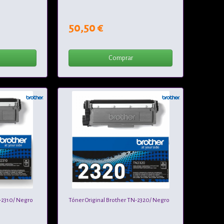
50,50 €
Comprar
N-2310/ Negro
Tóner Original Brother TN-2320/ Negro