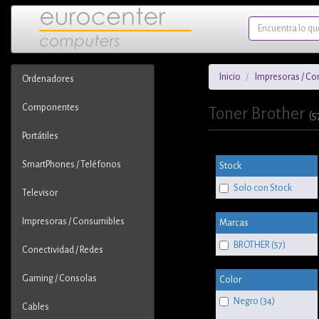
Inicio
Impresoras / Co
Ordenadores
Componentes
Toner Brother
(5
Portátiles
SmartPhones / Teléfonos
Stock
Solo con Stock
Televisor
Impresoras / Consumibles
Marcas
BROTHER (57)
Conectividad / Redes
Gaming / Consolas
Color
Negro (34)
Cables