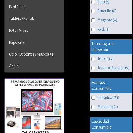
Cian (7)
Periféricos
Amarillo (6)
Tablets / Ebook
Magenta (6)
Pack (3)
Foto / Video
Papelería
Tecnologia de
Impresion
Ocio / Deportes / Mascotas
Toner (47)
Apple
Tambor Residual (9)
Formato
Consumible
Individual (51)
MultiPack (5)
Capacidad
Consumible