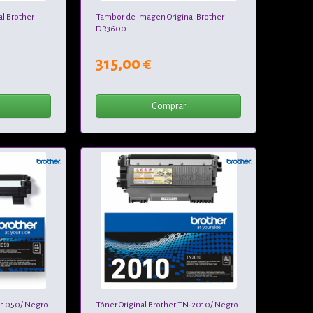
l Brother
Tambor de Imagen Original Brother
DR3600
315,00 €
Comprar
N-1050/ Negro
Tóner Original Brother TN-2010/ Negro