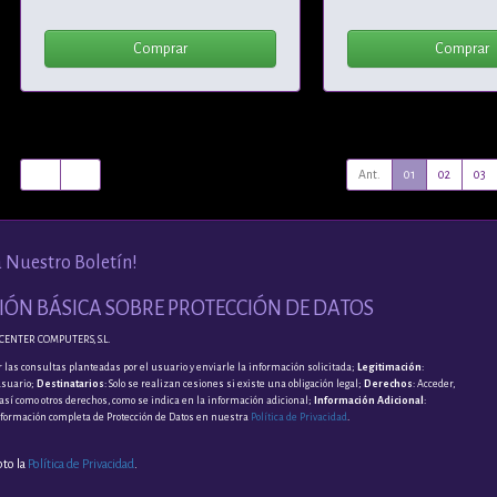
Comprar
Comprar
Ant.
01
02
03
a Nuestro Boletín!
ÓN BÁSICA SOBRE PROTECCIÓN DE DATOS
CENTER COMPUTERS, S.L.
 las consultas planteadas por el usuario y enviarle la información solicitada;
Legitimación
:
usuario;
Destinatarios
: Solo se realizan cesiones si existe una obligación legal;
Derechos
: Acceder,
, así como otros derechos, como se indica en la información adicional;
Información Adicional
:
nformación completa de Protección de Datos en nuestra
Política de Privacidad
.
pto la
Política de Privacidad
.