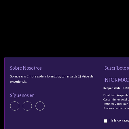
Sobre Nosotros
¡Suscríbete 
Somos una Empresa de Informática, con más de 25 Años de
INFORMACI
experiencia.
Responsable
: EURO
Síguenos en:
Finalidad
: Responder
Consentimiento del 
rectificar y suprimir
Puede consultar la i
He leído y ace