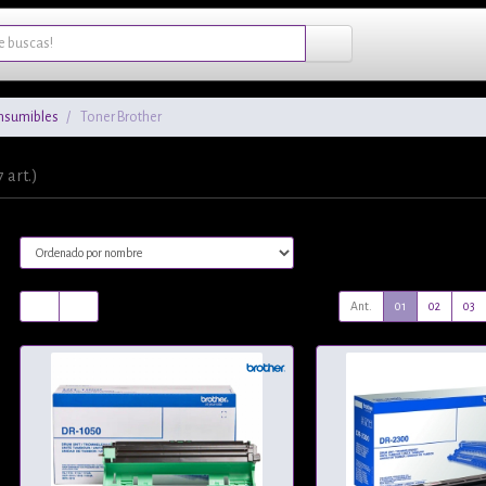
nsumibles
Toner Brother
7 art.)
Ant.
01
02
03