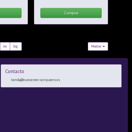
Comprar
04
Sig.
Mostrar
Contacto
tienda@eurocenter-computers.es