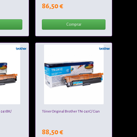
86,50 €
Comprar
-241BK/
Tóner Original Brother TN-241C/ Cian
88,50 €