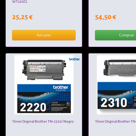
WT220CL
25,25 €
54,50 €
Avísame
Comprar
Tóner Original Brother TN-2220/ Negro
Tóner Original Brother T