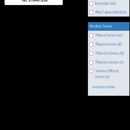
Estandar (36)
Alta Capacidad (20)
Modelo Toner
TN200 Series (21)
TN400 Series (8)
TN2000 Series (8)
TN3000 Series (7)
Tambor DR200
Series (3)
mostrar todas