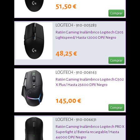
51,50 €
Comprar
LOGITECH - 910-005283
Ratón Gaming Inalámbrico Logitech G305
Lightspeed/ Hasta 12000 DPI/ Negro
48,25 €
Comprar
LOGITECH - 910-006163
Ratón Gaming Inalámbrico Logitech G502
X Plus/ Hasta 25600 DPI/ Negro
145,00 €
Comprar
LOGITECH - 910-006631
Ratón Gaming Inalámbrico Logitech PRO X
Superlight 2/ Batería recargable/ Hasta
44000 DPI/ Negro