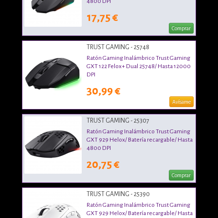
4800 DPI
17,75 €
Comprar
TRUST GAMING - 25748
Ratón Gaming Inalámbrico Trust Gaming
GXT 122 Felox+ Dual 25748/ Hasta 12000
DPI
30,99 €
Avísame
TRUST GAMING - 25307
Ratón Gaming Inalámbrico Trust Gaming
GXT 929 Helox/ Batería recargable/ Hasta
4800 DPI
20,75 €
Comprar
TRUST GAMING - 25390
Ratón Gaming Inalámbrico Trust Gaming
GXT 929 Helox/ Batería recargable/ Hasta