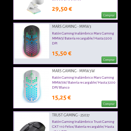
29,50 €
Comprar
MARS GAMING - MMW3
Ratón Gaming Inalámbrico Mars Gaming
MMW3/ Batería recargable/ Hasta 3200
DPI
15,50 €
Comprar
MARS GAMING - MMW3W
Ratón Gaming Inalámbrico Mars Gaming
MMW3W/ Batería recargable/ Hasta 3200
DPI/ Blanco
15,25 €
Comprar
TRUST GAMING - 25037
Ratón Gaming Inalámbrico Trust Gaming
GXT 110 Felox/ Batería recargable/ Hasta