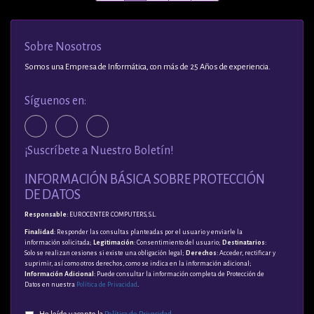
Sobre Nosotros
Somos una Empresa de Informática, con más de 25 Años de experiencia.
Síguenos en:
¡Suscríbete a Nuestro Boletín!
INFORMACIÓN BÁSICA SOBRE PROTECCIÓN
DE DATOS
Responsable
: EUROCENTER COMPUTERS, S.L.
Finalidad
: Responder las consultas planteadas por el usuario y enviarle la
información solicitada;
Legitimación
: Consentimiento del usuario;
Destinatarios
:
Solo se realizan cesiones si existe una obligación legal;
Derechos
: Acceder, rectificar y
suprimir, así como otros derechos, como se indica en la información adicional;
Información Adicional
: Puede consultar la información completa de Protección de
Datos en nuestra
Política de Privacidad
.