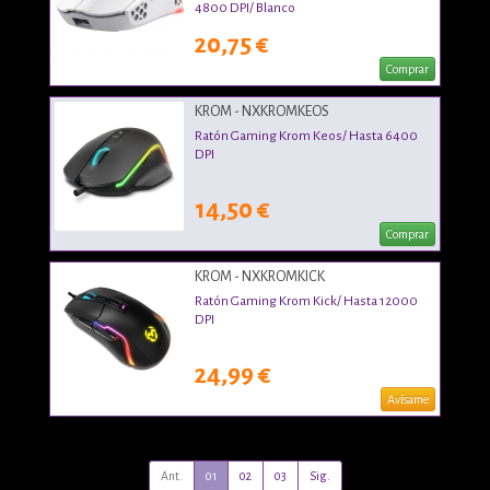
4800 DPI/ Blanco
20,75 €
Comprar
KROM - NXKROMKEOS
Ratón Gaming Krom Keos/ Hasta 6400
DPI
14,50 €
Comprar
KROM - NXKROMKICK
Ratón Gaming Krom Kick/ Hasta 12000
DPI
24,99 €
Avísame
Ant.
01
02
03
Sig.