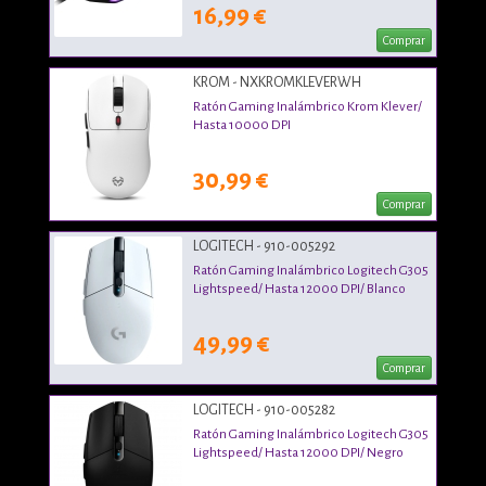
16,99 €
Comprar
KROM - NXKROMKLEVERWH
Ratón Gaming Inalámbrico Krom Klever/
Hasta 10000 DPI
30,99 €
Comprar
LOGITECH - 910-005292
Ratón Gaming Inalámbrico Logitech G305
Lightspeed/ Hasta 12000 DPI/ Blanco
49,99 €
Comprar
LOGITECH - 910-005282
Ratón Gaming Inalámbrico Logitech G305
Lightspeed/ Hasta 12000 DPI/ Negro