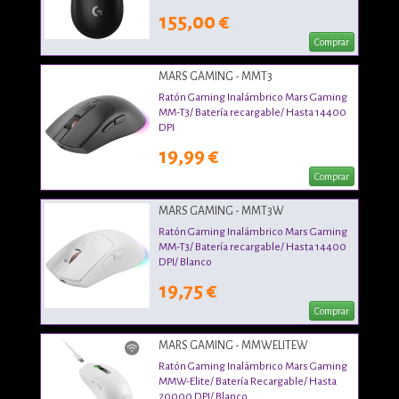
155,00 €
Comprar
MARS GAMING - MMT3
Ratón Gaming Inalámbrico Mars Gaming
MM-T3/ Batería recargable/ Hasta 14400
DPI
19,99 €
Comprar
MARS GAMING - MMT3W
Ratón Gaming Inalámbrico Mars Gaming
MM-T3/ Batería recargable/ Hasta 14400
DPI/ Blanco
19,75 €
Comprar
MARS GAMING - MMWELITEW
Ratón Gaming Inalámbrico Mars Gaming
MMW-Elite/ Batería Recargable/ Hasta
20000 DPI/ Blanco