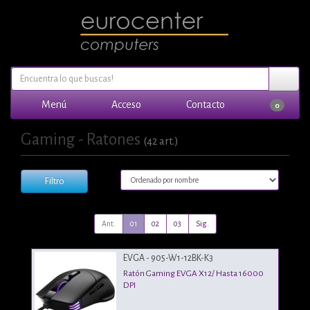
Menú
Acceso
Contacto
0
Gaming - Ratones
(42 art.)
Filtro
Ant.
01
02
03
Sig.
EVGA - 905-W1-12BK-K3
Ratón Gaming EVGA X12/ Hasta 16000
DPI