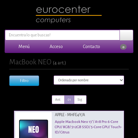
Menú
Acceso
Contacto
0
MacBook NEO
(4 art.)
Filtro
Ant.
01
Sig.
APPLE - MHFE4Y/A
Apple Macbook Neo 13"/ A18 Pro 6-Core
CPU/ 8GB/ 512GB SSD/ 5-Core GPU/ Touch-
ID/ Citrus