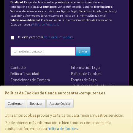
Finalidad
: Responder las consultas planteadas por el usuario y enviarle la
información solicitada;
Legitimación
: Consentimiento del usuario;
Destinatarios
:
Solo se realizan cesiones si existe una obligación legal;
Derechos
: Acceder, rectificar y
suprimir, así como otros derechos, como se indica en la información adicional;
Información Adicional
: Puede consultar la información completa de Protección de
Datos en nuestra
Política de Privacidad
.
He leído y acepto la
Política de Privacidad
.
Enviar
Contacto
Información Legal
Política Privacidad
Política de Cookies
Condiciones de Compra
Formas de Pago
¿Quienes Somos?
¡¡ TUS COPIAS EN LA NUBE !!
Política de Cookies de tienda.eurocenter-computers.es
Contacto
Configurar
Rechazar
Aceptar Cookies
tienda@eurocenter-computers.es
Utilizamos cookies propias y de terceros para mejorar nuestros servicios.
Puede obtener más información, o bien conocer cómo cambiar la
configuración, en nuestra
Política de Cookies
.
C/ ZUNZUNEGUI, 1 28400, ESPAÑA. C.I.F. B-81076507 - Tlfno. 91 849 7250