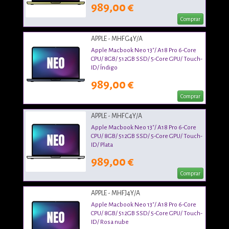
989,00 €
Comprar
APPLE - MHFG4Y/A
Apple Macbook Neo 13"/ A18 Pro 6-Core
CPU/ 8GB/ 512GB SSD/ 5-Core GPU/ Touch-
ID/ Índigo
989,00 €
Comprar
APPLE - MHFC4Y/A
Apple Macbook Neo 13"/ A18 Pro 6-Core
CPU/ 8GB/ 512GB SSD/ 5-Core GPU/ Touch-
ID/ Plata
989,00 €
Comprar
APPLE - MHFJ4Y/A
Apple Macbook Neo 13"/ A18 Pro 6-Core
CPU/ 8GB/ 512GB SSD/ 5-Core GPU/ Touch-
ID/ Rosa nube