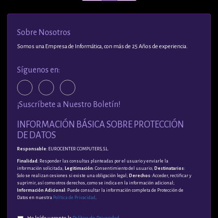
Sobre Nosotros
Somos una Empresa de Informática, con más de 25 Años de experiencia.
Síguenos en:
¡Suscríbete a Nuestro Boletín!
INFORMACIÓN BÁSICA SOBRE PROTECCIÓN
DE DATOS
Responsable
: EUROCENTER COMPUTERS, S.L.
Finalidad
: Responder las consultas planteadas por el usuario y enviarle la
información solicitada;
Legitimación
: Consentimiento del usuario;
Destinatarios
:
Solo se realizan cesiones si existe una obligación legal;
Derechos
: Acceder, rectificar y
suprimir, así como otros derechos, como se indica en la información adicional;
Información Adicional
: Puede consultar la información completa de Protección de
Datos en nuestra
Política de Privacidad
.