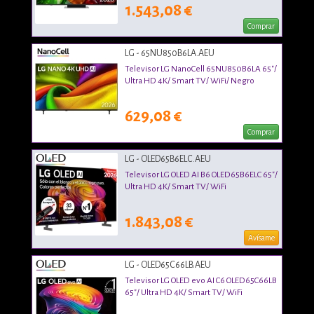
1.543,08 €
Comprar
LG - 65NU850B6LA.AEU
Televisor LG NanoCell 65NU850B6LA 65"/
Ultra HD 4K/ Smart TV/ WiFi/ Negro
629,08 €
Comprar
LG - OLED65B6ELC.AEU
Televisor LG OLED AI B6 OLED65B6ELC 65"/
Ultra HD 4K/ Smart TV/ WiFi
1.843,08 €
Avísame
LG - OLED65C66LB.AEU
Televisor LG OLED evo AI C6 OLED65C66LB
65"/ Ultra HD 4K/ Smart TV/ WiFi