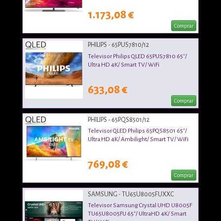
1.173,08 €
Comprar
PHILIPS - 65PUS7810/12
Televisor Philips QLED 65PUS7810 65"/
Ultra HD 4K/ Smart TV/ WiFi
633,08 €
Comprar
PHILIPS - 65PQS8501/12
Televisor QLED Philips 65PQS8501 65"/
Ultra HD 4K/ Ambilight/ Smart TV/ WiFi
769,08 €
Comprar
SAMSUNG - TU65U8005FUXXC
Televisor Samsung Crystal UHD U8005F
TU65U8005FU 65"/ UltraHD 4K/ Smart