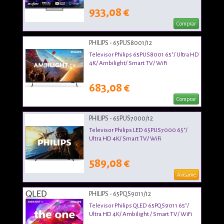
933,08 €
Comprar
PHILIPS - 65PUS8001/12
Televisor Philips 65PUS8001 65"/ Ultra HD
4K/ Ambilight/ Smart TV/ WiFi
683,08 €
Comprar
PHILIPS - 65PUS7000/12
Televisor Philips LED 65PUS7000 65"/
Ultra HD 4K/ Smart TV/ WiFi
589,08 €
Avísame
PHILIPS - 65PQS9011/12
Televisor Philips QLED 65PQS9011 65"/
Ultra HD 4K/ Ambilight / Smart TV/ WiFi