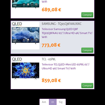
WiFi
689,08 €
Comprar
SAMSUNG - TQ65Q8FAAUXXC
Televisor Samsung QLED Q8F
TQ65Q8FAAU 65"/ Ultra HD 4K/ Smart TV/
WiFi
773,08 €
Comprar
TCL - 65P8L
Televisor TCL QLED-Mini LED 65P8L 65"/
Ultra HD 4K/ Smart TV/ WiFi
859,08 €
Comprar
Ant.
01
Sig.