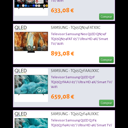
TV/ WiFi
633,08 €
Comprar
SAMSUNG - TQ65QN74FATXXC
Televisor Samsung Neo QLED QN74F
TQ65QN74FAT 65"/ Ultra HD 4K/ Smart
TV/ WiFi
893,08 €
Comprar
SAMSUNG - TQ65Q7FAAUXXC
Televisor Samsung QLED Q7F
TQ65Q7FAAU 65"/ Ultra HD 4K/ Smart TV/
WiFi
659,08 €
Comprar
SAMSUNG - TQ65Q7F4AUXXC
Televisor Samsung QLED Q7F4
TQ65Q7F4AU 65"/ Ultra HD 4K/ Smart TV/