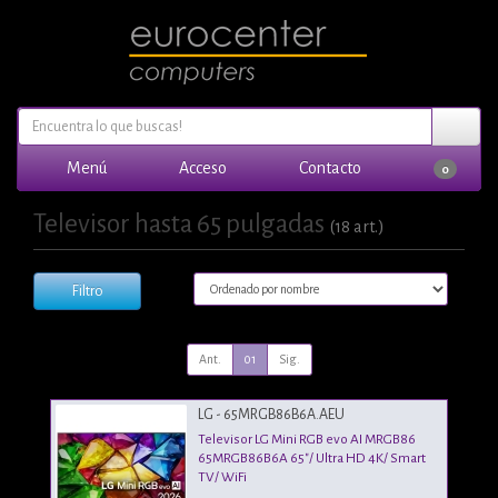
Menú
Acceso
Contacto
0
Televisor hasta 65 pulgadas
(18 art.)
Filtro
Ant.
01
Sig.
LG - 65MRGB86B6A.AEU
Televisor LG Mini RGB evo AI MRGB86
65MRGB86B6A 65"/ Ultra HD 4K/ Smart
TV/ WiFi