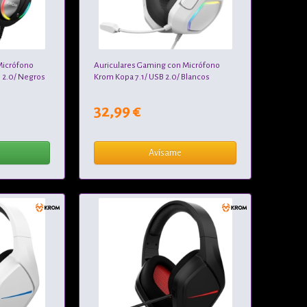
Micrófono
Auriculares Gaming con Micrófono
B 2.0/ Negros
Krom Kopa 7.1/ USB 2.0/ Blancos
32,99 €
Avísame