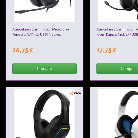
Auriculares Gaming con Micrófono
Auriculares Gaming con 
Fonestar WIN-U/ USB/ Negros
Krom Kappa/ Jack 3.5/ US
26,75 €
17,75 €
Comprar
Comprar