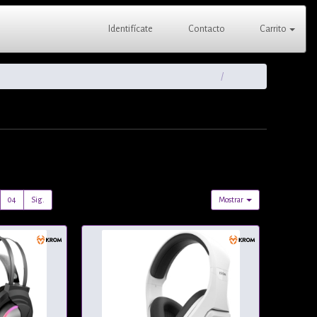
Identifícate
Contacto
Carrito
04
Sig.
Mostrar