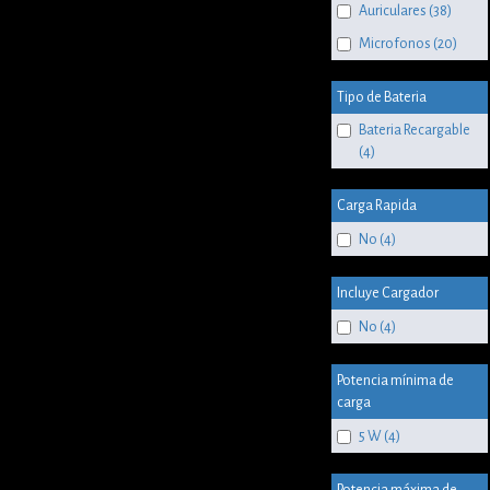
Auriculares (38)
Microfonos (20)
Tipo de Bateria
Bateria Recargable
(4)
Carga Rapida
No (4)
Incluye Cargador
No (4)
Potencia mínima de
carga
5 W (4)
Potencia máxima de