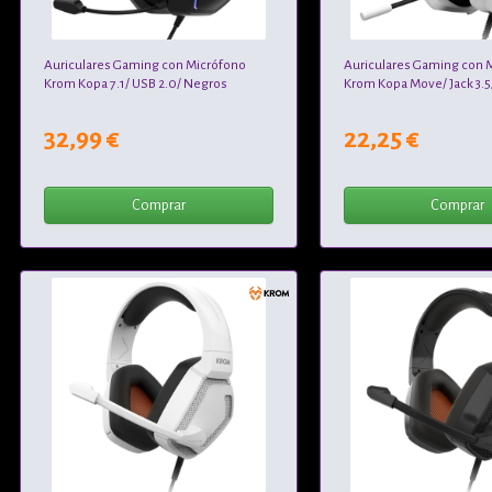
Auriculares Gaming con Micrófono
Auriculares Gaming con 
Krom Kopa 7.1/ USB 2.0/ Negros
Krom Kopa Move/ Jack 3.5
32,99 €
22,25 €
Comprar
Comprar