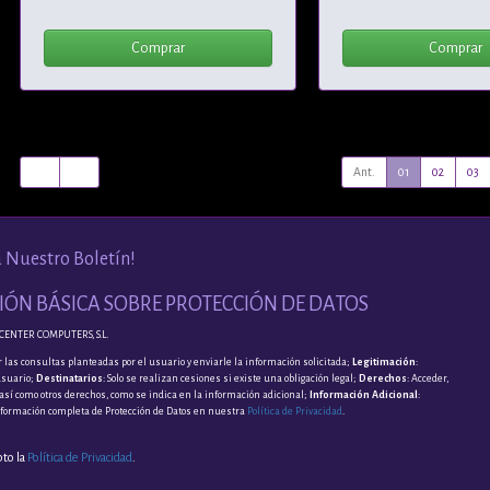
Comprar
Comprar
Ant.
01
02
03
a Nuestro Boletín!
ÓN BÁSICA SOBRE PROTECCIÓN DE DATOS
CENTER COMPUTERS, S.L.
 las consultas planteadas por el usuario y enviarle la información solicitada;
Legitimación
:
usuario;
Destinatarios
: Solo se realizan cesiones si existe una obligación legal;
Derechos
: Acceder,
, así como otros derechos, como se indica en la información adicional;
Información Adicional
:
nformación completa de Protección de Datos en nuestra
Política de Privacidad
.
pto la
Política de Privacidad
.