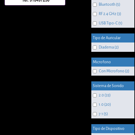
Bluetooth (5)
RF 2.4 GHz (3)
USB Tipo-C (1)
Tipo de Auricular
Diadema (2)
Microfono
Con Microfono (2)
Sistema de Sonido
2.0 (33)
1.0 (20)
7.1 (5)
Tipo de Dispositivo