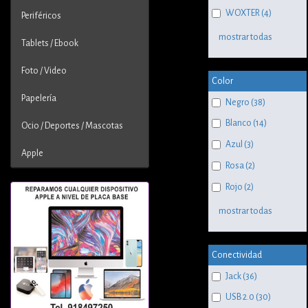
WOXTER (4)
Periféricos
mostrar todas
Tablets / Ebook
Foto / Video
Color
Papelería
Negro (38)
Blanco (14)
Ocio / Deportes / Mascotas
Azul (3)
Apple
Rosa (2)
Rojo (2)
mostrar todas
Conectividad
Jack (36)
USB 2.0 (30)