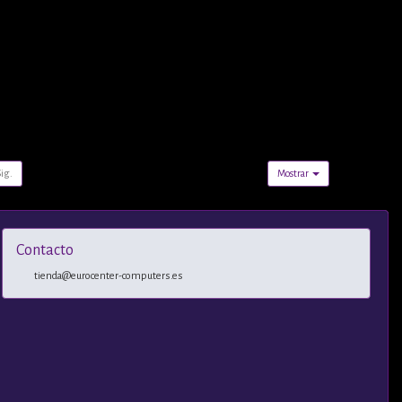
Sig.
Mostrar
Contacto
tienda@eurocenter-computers.es