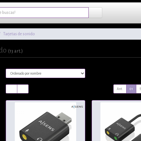
Tarjetas de sonido
ido
(13 art.)
Ant.
01