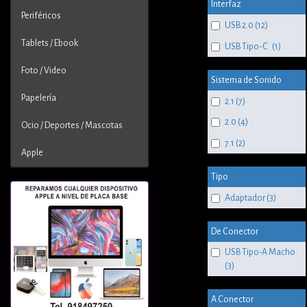
Interfaz
Periféricos
USB 2.0 (12)
Tablets / Ebook
USB Tipo-C (1)
Foto / Video
Sistema de Sonido
Papelería
2.1 (7)
2.0 (4)
Ocio / Deportes / Mascotas
7.1 (2)
Apple
Tipo
Adaptador (3)
De Conector
USB Tipo-A Macho
(3)
A Conector