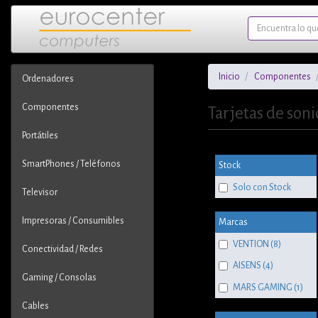
Inicio
Componentes
Ordenadores
Componentes
Tarjetas de son
Portátiles
SmartPhones / Teléfonos
Stock
Solo con Stock
Televisor
Impresoras / Consumibles
Marcas
VENTION (8)
Conectividad / Redes
AISENS (4)
Gaming / Consolas
MARS GAMING (1)
Cables