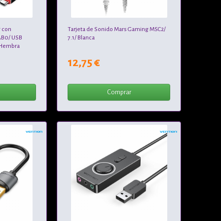
g con
Tarjeta de Sonido Mars Gaming MSC2/
AB0/ USB
7.1/ Blanca
5 Hembra
12,75 €
Comprar