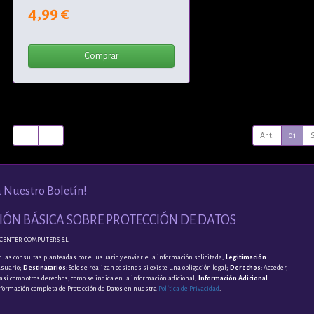
4,99 €
Comprar
Ant.
01
a Nuestro Boletín!
ÓN BÁSICA SOBRE PROTECCIÓN DE DATOS
CENTER COMPUTERS, S.L.
 las consultas planteadas por el usuario y enviarle la información solicitada;
Legitimación
:
usuario;
Destinatarios
: Solo se realizan cesiones si existe una obligación legal;
Derechos
: Acceder,
, así como otros derechos, como se indica en la información adicional;
Información Adicional
:
nformación completa de Protección de Datos en nuestra
Política de Privacidad
.