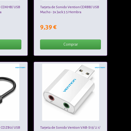
on CDKHB/ USB
Tarjeta de Sonido Vention CDRBB/ USB
a
Macho - 3x Jack 3.5 Hembra
9,39 €
Comprar
on CDZB0/ USB
Tarjeta de Sonido Vention VAB-S13/ 2.1/