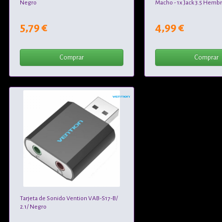
Negro
Macho - 1x Jack 3.5 Hemb
5,79 €
4,99 €
Comprar
Comprar
Tarjeta de Sonido Vention VAB-S17-B/
2.1/ Negro