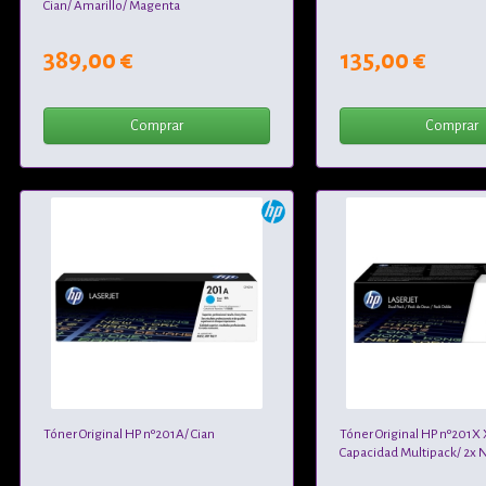
Cian/ Amarillo/ Magenta
389,00 €
135,00 €
Comprar
Comprar
Tóner Original HP nº201A/ Cian
Tóner Original HP nº201X 
Capacidad Multipack/ 2x 