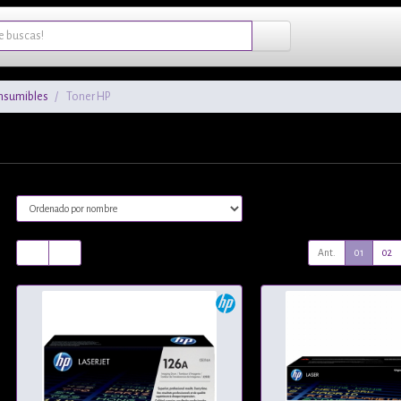
nsumibles
Toner HP
Ant.
01
02