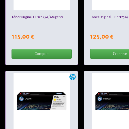
Tóner Original HP nº125A/ Magenta
Tóner Original HP nº125A
115,00 €
125,00 €
Comprar
Comprar