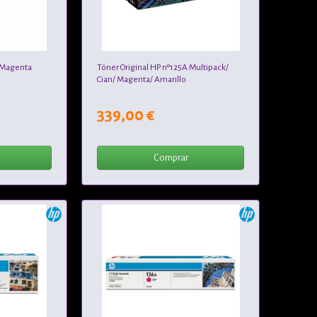
/ Magenta
Tóner Original HP nº125A Multipack/
Cian/ Magenta/ Amarillo
339,00 €
Comprar