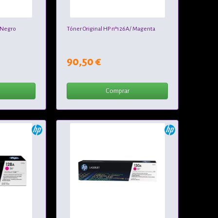
/ Negro
Tóner Original HP nº126A/ Magenta
90,50 €
Comprar