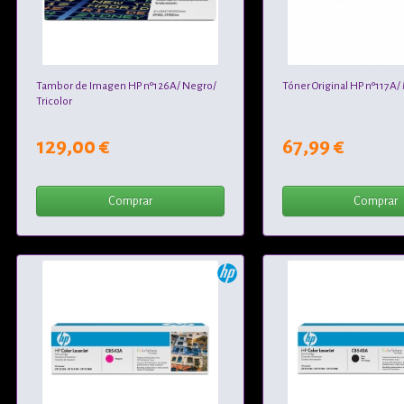
Tambor de Imagen HP nº126A/ Negro/
Tóner Original HP nº117A
Tricolor
129,00 €
67,99 €
Comprar
Comprar