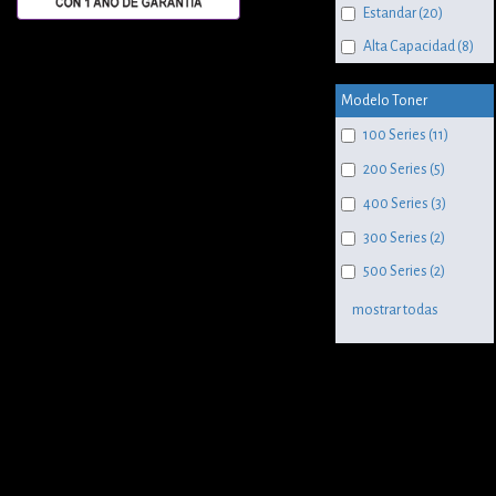
Estandar (20)
Alta Capacidad (8)
Modelo Toner
100 Series (11)
200 Series (5)
400 Series (3)
300 Series (2)
500 Series (2)
mostrar todas