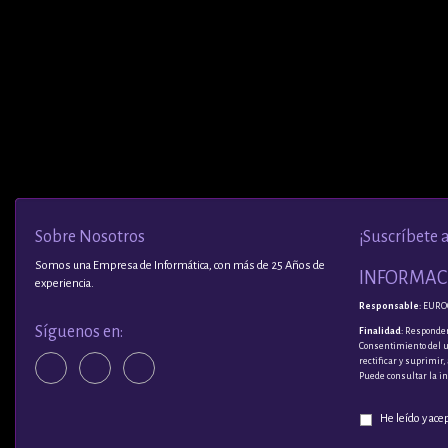
Sobre Nosotros
¡Suscríbete 
Somos una Empresa de Informática, con más de 25 Años de
INFORMACI
experiencia.
Responsable
: EURO
Síguenos en:
Finalidad
: Responder
Consentimiento del 
rectificar y suprimir
Puede consultar la i
He leído y ace