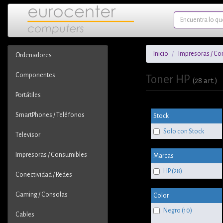
Inicio
Impresoras / Co
Ordenadores
Componentes
Toner HP
(28 art.)
Portátiles
SmartPhones / Teléfonos
Stock
Solo con Stock
Televisor
Impresoras / Consumibles
Marcas
HP (28)
Conectividad / Redes
Gaming / Consolas
Color
Negro (10)
Cables