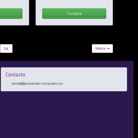
Comprar
Sig.
Mostrar
Contacto
tienda@eurocenter-computers.es