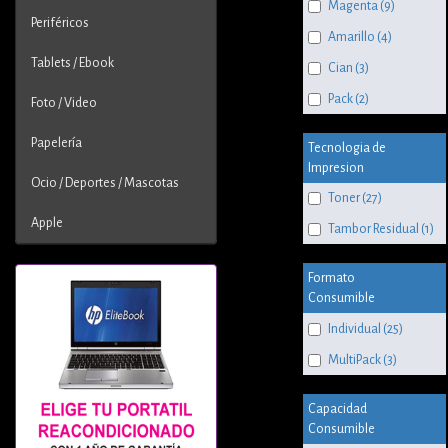
Magenta (9)
Periféricos
Amarillo (4)
Tablets / Ebook
Cian (3)
Pack (2)
Foto / Video
Papelería
Tecnologia de
Impresion
Ocio / Deportes / Mascotas
Toner (27)
Apple
Tambor Residual (1)
Formato
Consumible
Individual (25)
MultiPack (3)
Capacidad
Consumible