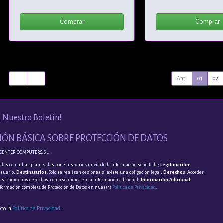
Comprar
Comprar
Ant.
01
02
a Nuestro Boletín!
ÓN BÁSICA SOBRE PROTECCIÓN DE DATOS
CENTER COMPUTERS, S.L.
 las consultas planteadas por el usuario y enviarle la información solicitada;
Legitimación
:
usuario;
Destinatarios
: Solo se realizan cesiones si existe una obligación legal;
Derechos
: Acceder,
, así como otros derechos, como se indica en la información adicional;
Información Adicional
:
nformación completa de Protección de Datos en nuestra
Política de Privacidad
.
pto la
Política de Privacidad
.