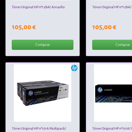
Tóner Original HP nº128A/ Amarillo
Tóner Original HP nº128A
105,00 €
105,00 €
Comprar
Comprar
Tóner Original HP nº131A Multipack/
Tóner Original HP nº131A