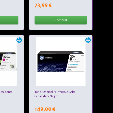
73,99 €
Comprar
/ Magenta
Tóner Original HP nº30X XL Alta
Capacidad/ Negro
149,00 €