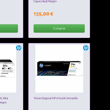
Capacidad/ Negro
135,00 €
Comprar
XL Alta
Tóner Original HP nº216A/ Amarillo
Negro