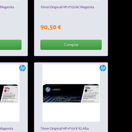
/ Magenta
Tóner Original HP nº130A/ Magenta
90,50 €
Comprar
/ Magenta
Tóner Original HP nº131X XL Alta