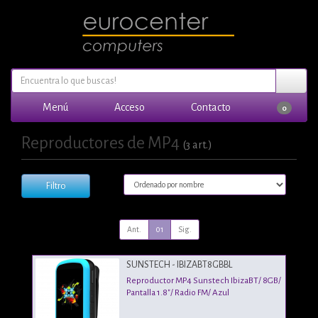
Menú
Acceso
Contacto
0
Reproductores de MP4
(3 art.)
Filtro
Ant.
01
Sig.
SUNSTECH - IBIZABT8GBBL
Reproductor MP4 Sunstech IbizaBT/ 8GB/
Pantalla 1.8"/ Radio FM/ Azul