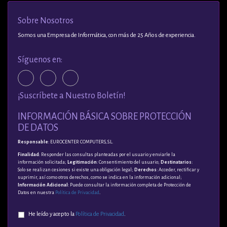
Sobre Nosotros
Somos una Empresa de Informática, con más de 25 Años de experiencia.
Síguenos en:
¡Suscríbete a Nuestro Boletín!
INFORMACIÓN BÁSICA SOBRE PROTECCIÓN
DE DATOS
Responsable
: EUROCENTER COMPUTERS, S.L.
Finalidad
: Responder las consultas planteadas por el usuario y enviarle la
información solicitada;
Legitimación
: Consentimiento del usuario;
Destinatarios
:
Solo se realizan cesiones si existe una obligación legal;
Derechos
: Acceder, rectificar y
suprimir, así como otros derechos, como se indica en la información adicional;
Información Adicional
: Puede consultar la información completa de Protección de
Datos en nuestra
Política de Privacidad
.
He leído y acepto la
Política de Privacidad
.