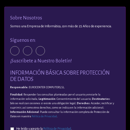
Sobre Nosotros
Somos una Empresa de Informática, con más de 25 Años de experiencia.
Síguenos en:
¡Suscríbete a Nuestro Boletín!
INFORMACIÓN BÁSICA SOBRE PROTECCIÓN
DE DATOS
Responsable
: EUROCENTER COMPUTERS, S.L.
Finalidad
: Responder las consultas planteadas por el usuario y enviarle la
información solicitada;
Legitimación
: Consentimiento del usuario;
Destinatarios
:
Solo se realizan cesiones si existe una obligación legal;
Derechos
: Acceder, rectificar y
suprimir, así como otros derechos, como se indica en la información adicional;
Información Adicional
: Puede consultar la información completa de Protección de
Datos en nuestra
Política de Privacidad
.
He leído y acepto la
Política de Privacidad
.