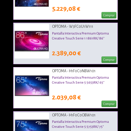
5.229,08 €
Comprar
OPTOMA - W3FC0U1W111
Pantalla Interactiva Premium Optoma
Creative Touch Serie 1 1861RK/ 86"
2.389,00 €
Comprar
OPTOMA - H1F0C0NBW101
Pantalla Interactiva Premium Optoma
Creative Touch Serie 5 5653RK/ 65"
2.039,08 €
Comprar
OPTOMA - H1F0C0OBW101
Pantalla Interactiva Premium Optoma
Creative Touch Serie 5 5753RK/ 75"