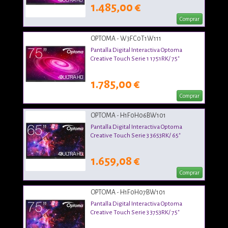
1.485,00 €
Comprar
OPTOMA - W3FC0T1W111
Pantalla Digital Interactiva Optoma
Creative Touch Serie 1 1751RK/ 75"
1.785,00 €
Comprar
OPTOMA - H1F0H06BW101
Pantalla Digital Interactiva Optoma
Creative Touch Serie 3 3653RK/ 65"
1.659,08 €
Comprar
OPTOMA - H1F0H07BW101
Pantalla Digital Interactiva Optoma
Creative Touch Serie 3 3753RK/ 75"