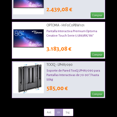
2.439,08 €
Comprar
OPTOMA - H1F0C0PBW101
Pantalla Interactiva Premium Optoma
Creative Touch Serie 5 5863RK/ 86"
3.183,08 €
Comprar
TOOQ - LPHA7090
Soporte de Pared TooQ LPHA7090 para
Pantallas Interactivas de 70-90"/ hasta
55kg
585,00 €
Comprar
Ant.
01
Sig.