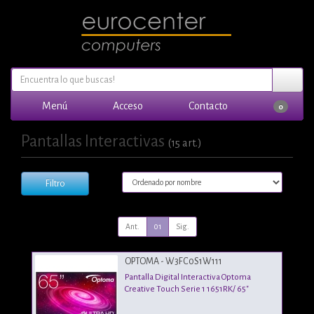
Menú
Acceso
Contacto
0
Pantallas Interactivas
(15 art.)
Filtro
Ant.
01
Sig.
OPTOMA - W3FC0S1W111
Pantalla Digital Interactiva Optoma
Creative Touch Serie 1 1651RK/ 65"