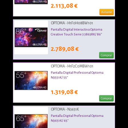
2.113,08 €
Avísame
OPTOMA - H1F0H08BW101
Pantalla Digital Interactiva Optoma
Creative Touch Serie 3 3863RK/ 86"
2.789,08 €
Comprar
OPTOMA - H1F2C0MBW101
Pantalla Digital Profesional Optoma
N3551K/ 55"
1.319,08 €
Comprar
OPTOMA - N3651K
Pantalla Digital Profesional Optoma
N3651K/ 65"