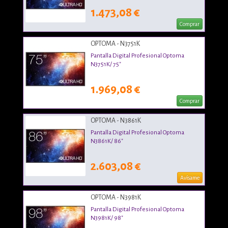
1.473,08 €
Comprar
OPTOMA - N3751K
Pantalla Digital Profesional Optoma
N3751K/ 75"
1.969,08 €
Comprar
OPTOMA - N3861K
Pantalla Digital Profesional Optoma
N3861K/ 86"
2.603,08 €
Avísame
OPTOMA - N3981K
Pantalla Digital Profesional Optoma
N3981K/ 98"