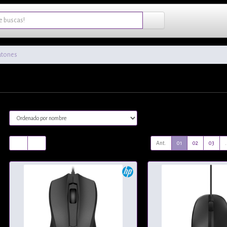
atones
Ant.
01
02
03
.