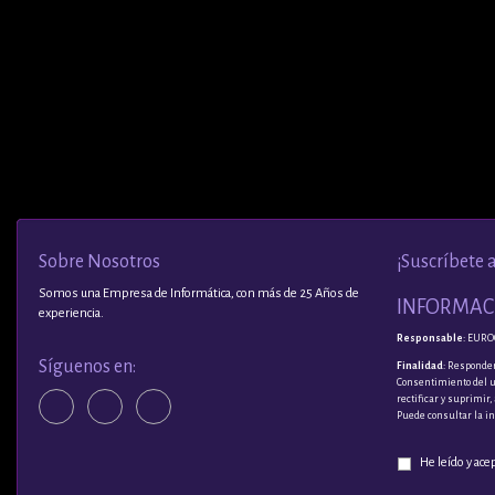
Sobre Nosotros
¡Suscríbete 
Somos una Empresa de Informática, con más de 25 Años de
INFORMACI
experiencia.
Responsable
: EURO
Síguenos en:
Finalidad
: Responder
Consentimiento del 
rectificar y suprimir
Puede consultar la i
He leído y ace