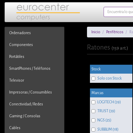
Inicio
Periféricos
R
Ordenadores
Componentes
Ratones
(159 art.)
Portátiles
SmartPhones / Teléfonos
Stock
Solo con Stock
Televisor
Impresoras / Consumibles
Marcas
LOGITECH (39)
Conectividad / Redes
TRUST (39)
Gaming / Consolas
NGS (25)
Cables
SUBBLIM (18)