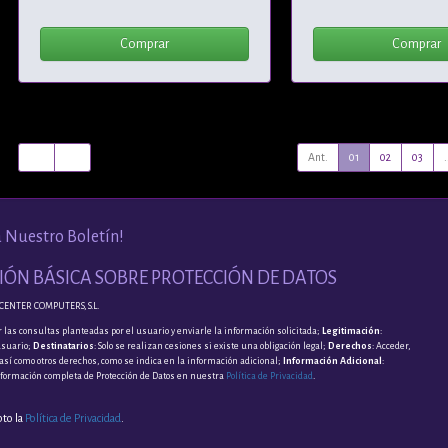
Comprar
Comprar
Ant.
01
02
03
.
a Nuestro Boletín!
ÓN BÁSICA SOBRE PROTECCIÓN DE DATOS
CENTER COMPUTERS, S.L.
 las consultas planteadas por el usuario y enviarle la información solicitada;
Legitimación
:
usuario;
Destinatarios
: Solo se realizan cesiones si existe una obligación legal;
Derechos
: Acceder,
, así como otros derechos, como se indica en la información adicional;
Información Adicional
:
nformación completa de Protección de Datos en nuestra
Política de Privacidad
.
pto la
Política de Privacidad
.