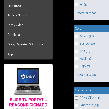
HP (17)
Periféricos
mostrar todas
Tablets / Ebook
Foto / Video
Color
Papelería
Negro (92)
Blanco (20)
Ocio / Deportes / Mascotas
Gris (15)
Apple
Azul (12)
Rojo (7)
mostrar todas
Conectividad
RF 2.4 GHz (111)
Bluetooth (44)