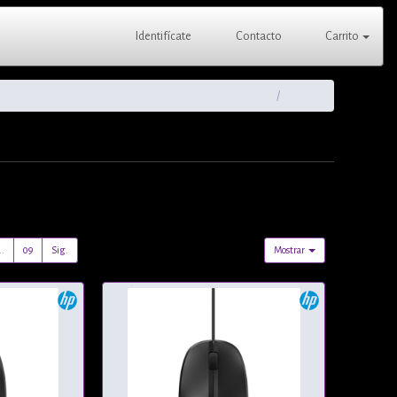
Identifícate
Contacto
Carrito
..
09
Sig.
Mostrar