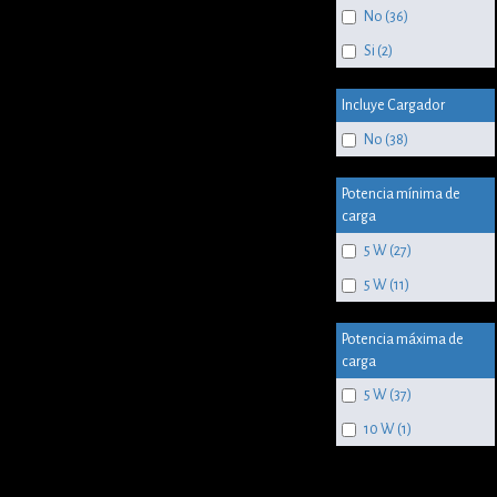
No (36)
Si (2)
Incluye Cargador
No (38)
Potencia mínima de
carga
5 W (27)
5 W (11)
Potencia máxima de
carga
5 W (37)
10 W (1)