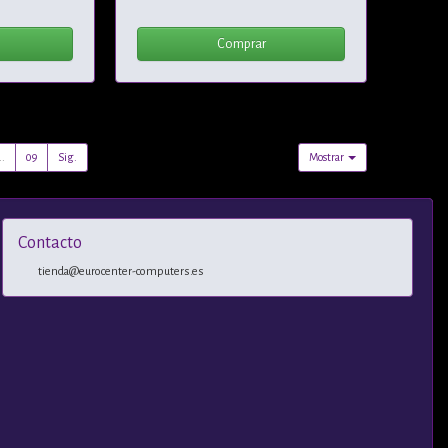
Comprar
..
09
Sig.
Mostrar
Contacto
tienda@eurocenter-computers.es