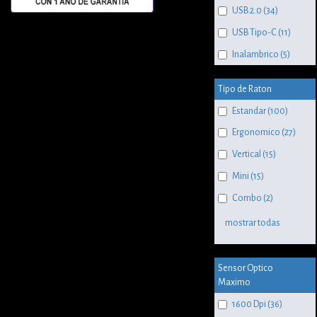
USB 2.0 (34)
USB Tipo-C (11)
Inalambrico (5)
Tipo de Raton
Estandar (100)
Ergonomico (27)
Vertical (15)
Mini (15)
Combo (2)
mostrar todas
Sensor Optico
Maximo
1600 Dpi (36)