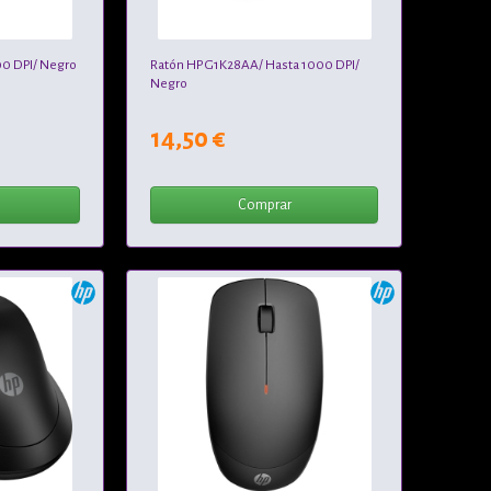
00 DPI/ Negro
Ratón HP G1K28AA/ Hasta 1000 DPI/
Negro
14,50 €
Comprar