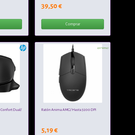
39,50 €
Comprar
 Confort Dual/
Ratón Anima AMG/ Hasta 3200 DPI
5,19 €