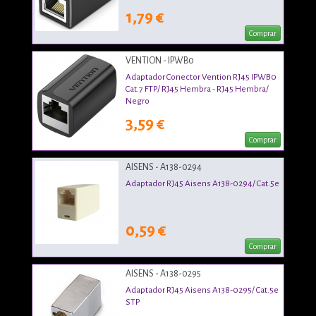
1,79 €
Comprar
VENTION - IPWB0
Adaptador Conector Vention RJ45 IPWB0
Cat.7 FTP/ RJ45 Hembra - RJ45 Hembra/
Negro
3,59 €
Comprar
AISENS - A138-0294
Adaptador RJ45 Aisens A138-0294/ Cat.5e
0,59 €
Comprar
AISENS - A138-0295
Adaptador RJ45 Aisens A138-0295/ Cat.5e
STP