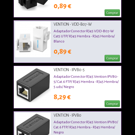
0,89 €
Comprar
VENTION - VDD-B07-W
Adaptador Conector RJ45 VDD-B07-W
Cat5 UTP/ RJ45 Hembra - RJ45 Hembra/
Blanco
0,89 €
Comprar
VENTION - IPVB0-5
Adaptador Conector RJ45 Vention IPVB0-
5/ Cat.6 FTP/ RJ45 Hembra - RJ45 Hembra/
5 uds/ Negro
8,29 €
Comprar
VENTION - IPVB0
Adaptador Conector RJ45 Vention IPVB0/
Cat.6 FTP/ RJ45 Hembra - RJ45 Hembra/
Negro