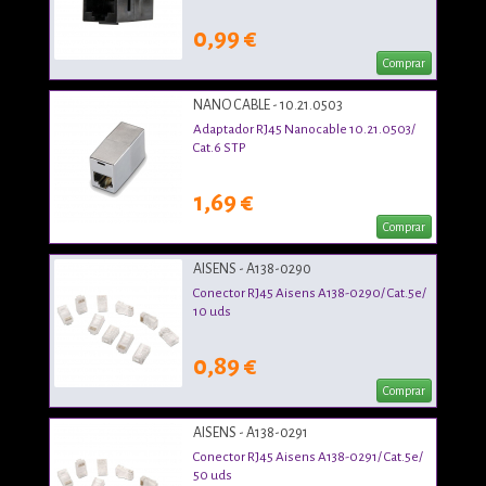
0,99 €
Comprar
NANO CABLE - 10.21.0503
Adaptador RJ45 Nanocable 10.21.0503/
Cat.6 STP
1,69 €
Comprar
AISENS - A138-0290
Conector RJ45 Aisens A138-0290/ Cat.5e/
10 uds
0,89 €
Comprar
AISENS - A138-0291
Conector RJ45 Aisens A138-0291/ Cat.5e/
50 uds