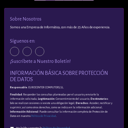
Sobre Nosotros
Somos una Empresa de Informática, con más de 25 Años de experiencia.
Síguenos en:
¡Suscríbete a Nuestro Boletín!
INFORMACIÓN BÁSICA SOBRE PROTECCIÓN
DE DATOS
Responsable
: EUROCENTER COMPUTERS, S.L.
Finalidad
: Responder las consultas planteadas por el usuario y enviarle la
información solicitada;
Legitimación
: Consentimiento del usuario;
Destinatarios
:
Solo se realizan cesiones si existe una obligación legal;
Derechos
: Acceder, rectificar y
suprimir, así como otros derechos, como se indica en la información adicional;
Información Adicional
: Puede consultar la información completa de Protección de
Datos en nuestra
Política de Privacidad
.