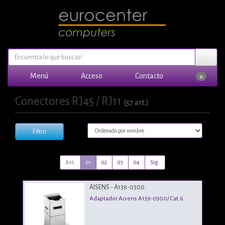
Menú
Acceso
Contacto
0
Conectores RJ45 / RJ11
(57 art.)
Filtro
Ant.
01
02
03
04
Sig.
AISENS - A139-0300
Adaptador Aisens A139-0300/ Cat.6