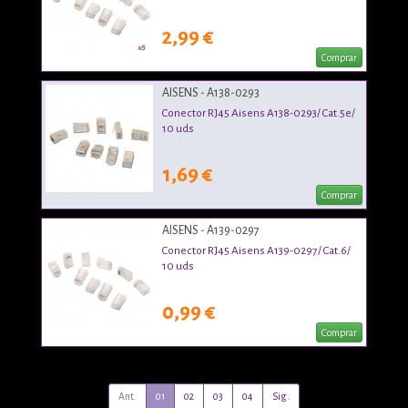
2,99 €
Comprar
AISENS - A138-0293
Conector RJ45 Aisens A138-0293/ Cat.5e/
10 uds
1,69 €
Comprar
AISENS - A139-0297
Conector RJ45 Aisens A139-0297/ Cat.6/
10 uds
0,99 €
Comprar
Ant.
01
02
03
04
Sig.