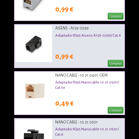
0,99 €
Comprar
AISENS - A139-0299
Adaptador RJ45 Aisens A139-0299/ Cat.6
0,99 €
Comprar
NANO CABLE - 10.21.0401-OEM
Adaptador RJ45 Nanocable 10.21.0401/
Cat.5e
0,49 €
Comprar
NANO CABLE - 10.21.0501
Adaptador RJ45 Nanocable 10.21.0501/
Cat.6