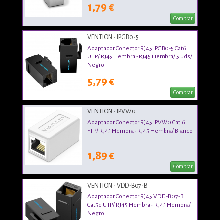
1,79 €
Comprar
VENTION - IPGB0-5
Adaptador Conector RJ45 IPGB0-5 Cat6
UTP/ RJ45 Hembra - RJ45 Hembra/ 5 uds/
Negro
5,79 €
Comprar
VENTION - IPVW0
Adaptador Conector RJ45 IPVW0 Cat.6
FTP/ RJ45 Hembra - RJ45 Hembra/ Blanco
1,89 €
Comprar
VENTION - VDD-B07-B
Adaptador Conector RJ45 VDD-B07-B
Cat5e UTP/ RJ45 Hembra - RJ45 Hembra/
Negro