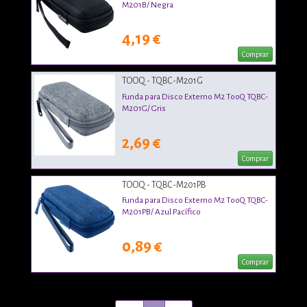
M201B/ Negra
4,19 €
Comprar
TOOQ - TQBC-M201G
Funda para Disco Externo M2 TooQ TQBC-
M201G/ Gris
2,69 €
Comprar
TOOQ - TQBC-M201PB
Funda para Disco Externo M2 TooQ TQBC-
M201PB/ Azul Pacífico
0,89 €
Comprar