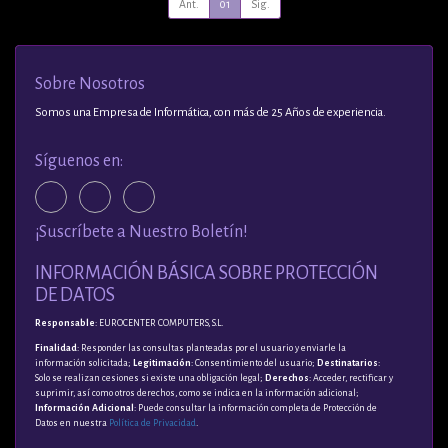
Ant.
01
Sig.
Sobre Nosotros
Somos una Empresa de Informática, con más de 25 Años de experiencia.
Síguenos en:
¡Suscríbete a Nuestro Boletín!
INFORMACIÓN BÁSICA SOBRE PROTECCIÓN
DE DATOS
Responsable
: EUROCENTER COMPUTERS, S.L.
Finalidad
: Responder las consultas planteadas por el usuario y enviarle la
información solicitada;
Legitimación
: Consentimiento del usuario;
Destinatarios
:
Solo se realizan cesiones si existe una obligación legal;
Derechos
: Acceder, rectificar y
suprimir, así como otros derechos, como se indica en la información adicional;
Información Adicional
: Puede consultar la información completa de Protección de
Datos en nuestra
Política de Privacidad
.