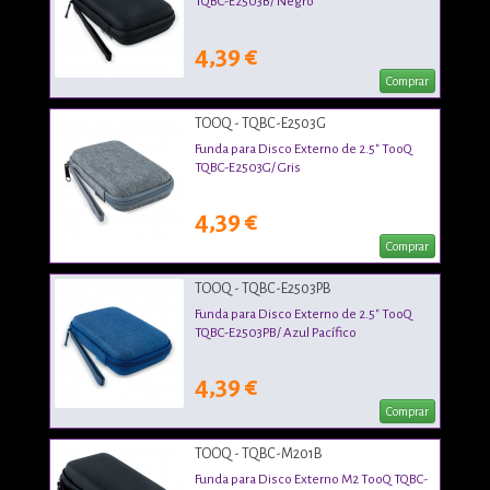
TQBC-E2503B/ Negro
4,39 €
Comprar
TOOQ - TQBC-E2503G
Funda para Disco Externo de 2.5" TooQ
TQBC-E2503G/ Gris
4,39 €
Comprar
TOOQ - TQBC-E2503PB
Funda para Disco Externo de 2.5" TooQ
TQBC-E2503PB/ Azul Pacífico
4,39 €
Comprar
TOOQ - TQBC-M201B
Funda para Disco Externo M2 TooQ TQBC-