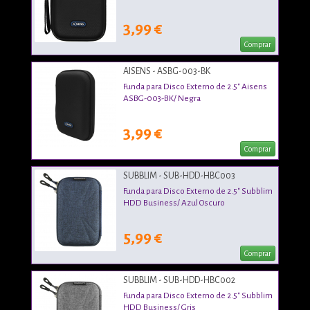
3,99 €
Comprar
AISENS - ASBG-003-BK
Funda para Disco Externo de 2.5" Aisens
ASBG-003-BK/ Negra
3,99 €
Comprar
SUBBLIM - SUB-HDD-HBC003
Funda para Disco Externo de 2.5" Subblim
HDD Business/ Azul Oscuro
5,99 €
Comprar
SUBBLIM - SUB-HDD-HBC002
Funda para Disco Externo de 2.5" Subblim
HDD Business/ Gris