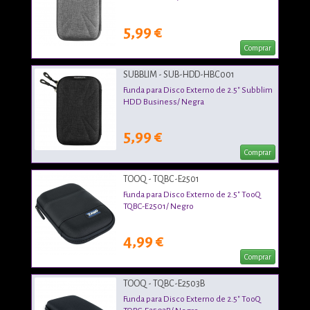
5,99 €
Comprar
SUBBLIM - SUB-HDD-HBC001
Funda para Disco Externo de 2.5" Subblim
HDD Business/ Negra
5,99 €
Comprar
TOOQ - TQBC-E2501
Funda para Disco Externo de 2.5" TooQ
TQBC-E2501/ Negro
4,99 €
Comprar
TOOQ - TQBC-E2503B
Funda para Disco Externo de 2.5" TooQ