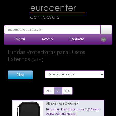
Menú
Acceso
Contacto
0
Fundas Protectoras para Discos
Externos
(12 art.)
Filtro
Ant.
01
Sig.
AISENS - ASBG-001-BK
Funda para Disco Externo de 2.5" Aisens
ASBG-001-BK/ Negra