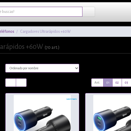
Teléfonos
Cargadores Ultrarápidos +60W
rarápidos +60W
(70 art.)
Ant.
01
02
03