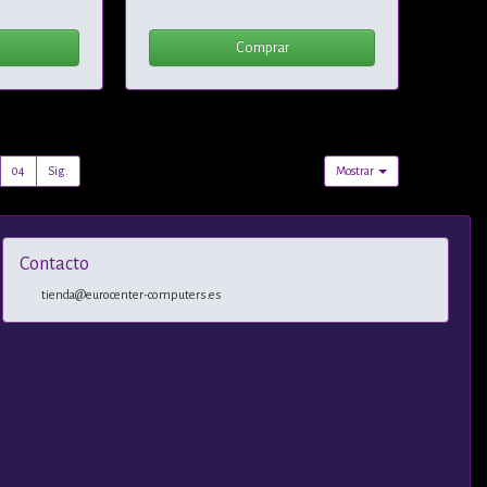
Comprar
04
Sig.
Mostrar
Contacto
tienda@eurocenter-computers.es