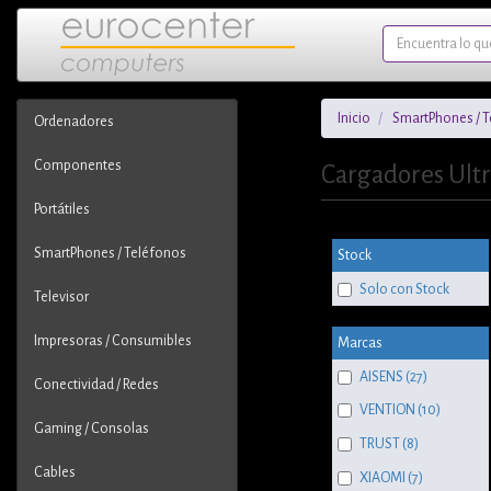
Inicio
SmartPhones / 
Ordenadores
Componentes
Cargadores Ult
Portátiles
SmartPhones / Teléfonos
Stock
Solo con Stock
Televisor
Impresoras / Consumibles
Marcas
AISENS (27)
Conectividad / Redes
VENTION (10)
Gaming / Consolas
TRUST (8)
Cables
XIAOMI (7)