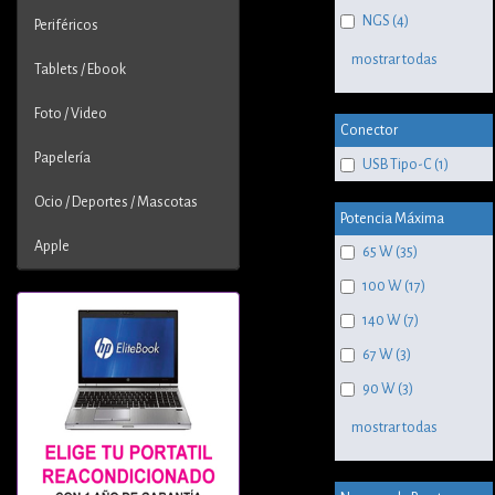
NGS (4)
Periféricos
mostrar todas
Tablets / Ebook
Foto / Video
Conector
Papelería
USB Tipo-C (1)
Ocio / Deportes / Mascotas
Potencia Máxima
Apple
65 W (35)
100 W (17)
140 W (7)
67 W (3)
90 W (3)
mostrar todas