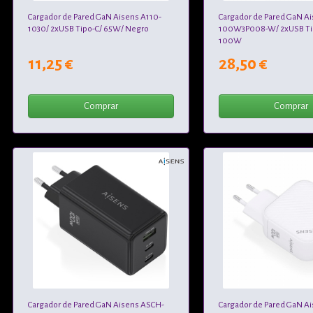
Cargador de Pared GaN Aisens A110-
Cargador de Pared GaN A
1030/ 2xUSB Tipo-C/ 65W/ Negro
100W3P008-W/ 2xUSB Tip
100W
11,25 €
28,50 €
Comprar
Comprar
Cargador de Pared GaN Aisens ASCH-
Cargador de Pared GaN A