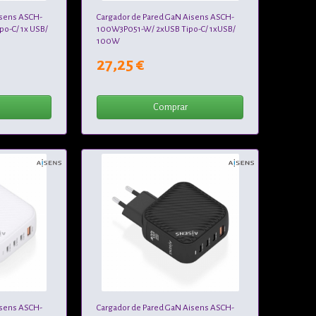
isens ASCH-
Cargador de Pared GaN Aisens ASCH-
o-C/ 1x USB/
100W3P051-W/ 2xUSB Tipo-C/ 1xUSB/
100W
27,25 €
Comprar
isens ASCH-
Cargador de Pared GaN Aisens ASCH-