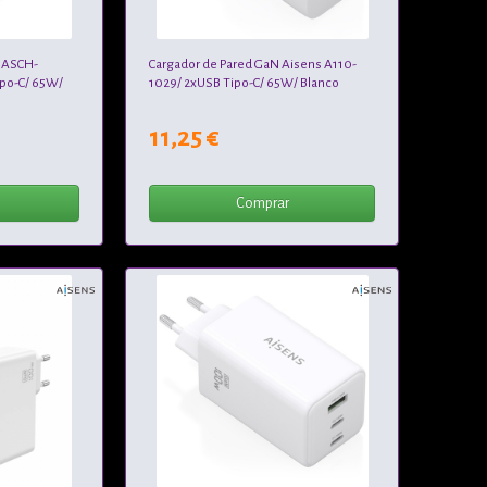
s ASCH-
Cargador de Pared GaN Aisens A110-
po-C/ 65W/
1029/ 2xUSB Tipo-C/ 65W/ Blanco
11,25 €
Comprar