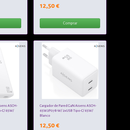
12,50 €
Comprar
isens ASCH-
Cargador de Pared GaN Aisens ASCH-
-C/ 65W/
65W2P078-W/ 2xUSB Tipo-C/ 65W/
Blanco
12,50 €