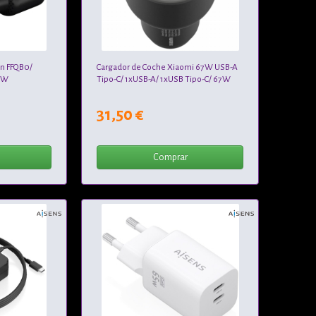
on FFQB0/
Cargador de Coche Xiaomi 67W USB-A
0W
Tipo-C/ 1xUSB-A/ 1xUSB Tipo-C/ 67W
31,50 €
Comprar