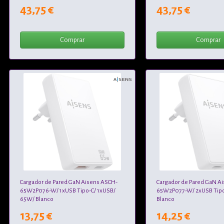
43,75 €
43,75 €
Comprar
Comprar
Cargador de Pared GaN Aisens ASCH-
Cargador de Pared GaN A
65W2P076-W/ 1xUSB Tipo-C/ 1xUSB/
65W2P077-W/ 2xUSB Tipo
65W/ Blanco
Blanco
13,75 €
14,25 €