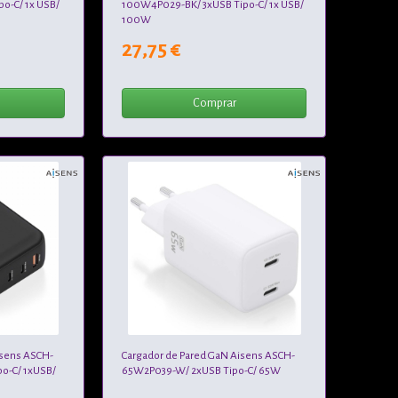
o-C/ 1x USB/
100W4P029-BK/ 3xUSB Tipo-C/ 1x USB/
100W
27,75 €
Comprar
isens ASCH-
Cargador de Pared GaN Aisens ASCH-
o-C/ 1xUSB/
65W2P039-W/ 2xUSB Tipo-C/ 65W