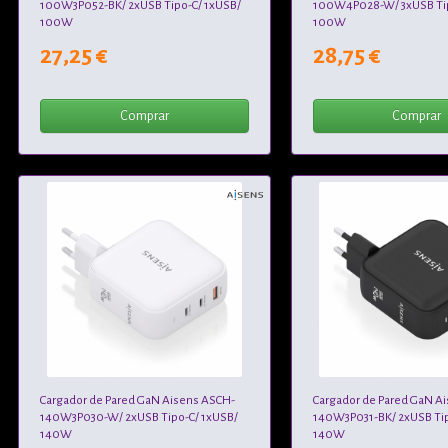
100W3P052-BK/ 2xUSB Tipo-C/ 1xUSB/
100W4P028-W/ 3xUSB Tip
100W
100W
27,25 €
28,75 €
Comprar
Comprar
Cargador de Pared GaN Aisens ASCH-
Cargador de Pared GaN A
140W3P030-W/ 2xUSB Tipo-C/ 1xUSB/
140W3P031-BK/ 2xUSB Tip
140W
140W