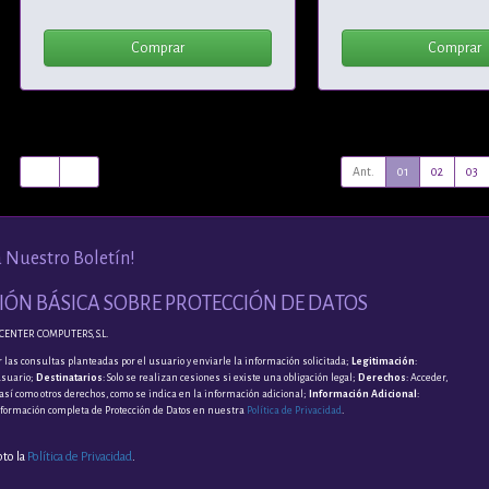
Comprar
Comprar
Ant.
01
02
03
a Nuestro Boletín!
ÓN BÁSICA SOBRE PROTECCIÓN DE DATOS
CENTER COMPUTERS, S.L.
 las consultas planteadas por el usuario y enviarle la información solicitada;
Legitimación
:
usuario;
Destinatarios
: Solo se realizan cesiones si existe una obligación legal;
Derechos
: Acceder,
, así como otros derechos, como se indica en la información adicional;
Información Adicional
:
nformación completa de Protección de Datos en nuestra
Política de Privacidad
.
pto la
Política de Privacidad
.