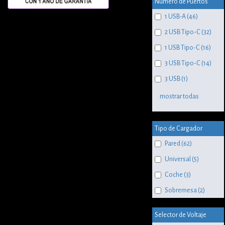
Numero de Puertos
1 USB-A (46)
2 USB Tipo-C (32)
1 USB Tipo-C (16)
3 USB Tipo-C (14)
3 USB (1)
mostrar todas
Tipo de Cargador
Pared (62)
Universal (5)
Coche (3)
Sobremesa (2)
Selector de Voltaje