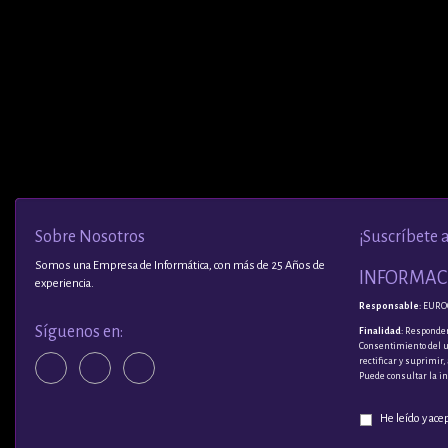
Sobre Nosotros
¡Suscríbete 
Somos una Empresa de Informática, con más de 25 Años de
INFORMACI
experiencia.
Responsable
: EURO
Síguenos en:
Finalidad
: Responder
Consentimiento del 
rectificar y suprimir
Puede consultar la i
He leído y ace