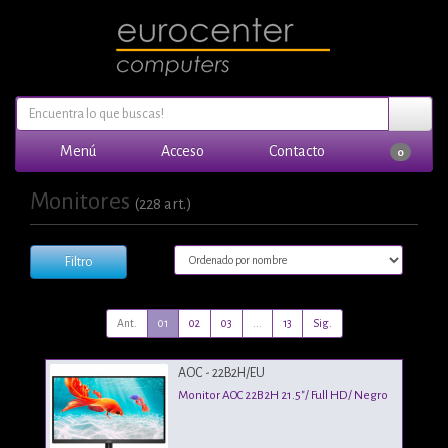
Menú
Acceso
Contacto
0
Monitores
(228 art.)
Filtro
Ant.
01
02
03
...
13
Sig.
AOC - 22B2H/EU
Monitor AOC 22B2H 21.5"/ Full HD/ Negro