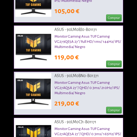
IPS/ Multimedia/ Negro
105,00 €
Comprar
ASUS - 90LM0BJ0-B01171
Monitor Gaming Asus TUF Gaming
VG279QE5A 27"/ Full HD/ 1ms/ 144Hz/ IPS/
Multimedia/ Negro
119,00 €
Comprar
ASUS - 90LM0BN0-B01371
Monitor Gaming Asus TUF Gaming
VG27AQ5A 27"/ QHD/ 0.3ms/ 210Hz/ IPS/
Multimedia/ Negro
219,00 €
Comprar
ASUS - 90LM0CJ1-B01171
Monitor Gaming Asus TUF Gaming
VG27AQE5A 27"/ QHD/ 0.3ms/ 165Hz/ IPS/