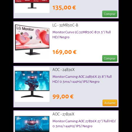
135,00 €
Comprar
LG - 32MR50C-B
Monitor Curvo LG 32MR50C-B 31.5"/ Full
HD/ Negro
169,00 €
Comprar
AOC - 24B36X
Monitor Gaming AOC 24B36X 23.8"/ Full
HD/ 0.5ms/ 144Hz/ IPS/ Negro
99,00 €
Avísame
AOC - 27B36X
Monitor Gaming AOC 27B36X 27"/ Full HD/
0.5ms/ 144Hz/ IPS/ Negro