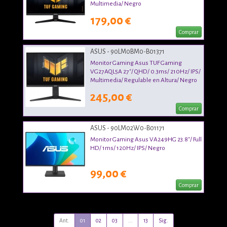
Multimedia/ Negro
179,00 €
Comprar
ASUS - 90LM0BM0-B01371
Monitor Gaming Asus TUF Gaming
VG27AQL5A 27"/ QHD/ 0.3ms/ 210Hz/ IPS/
Multimedia/ Regulable en Altura/ Negro
245,00 €
Comprar
ASUS - 90LM02W0-B01171
Monitor Gaming Asus VA249HG 23.8"/ Full
HD/ 1ms/ 120Hz/ IPS/ Negro
99,00 €
Comprar
Ant.
01
02
03
...
13
Sig.