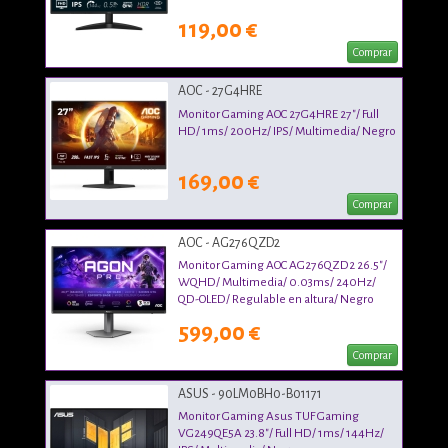
119,00 €
Comprar
AOC - 27G4HRE
Monitor Gaming AOC 27G4HRE 27"/ Full
HD/ 1ms/ 200Hz/ IPS/ Multimedia/ Negro
169,00 €
Comprar
AOC - AG276QZD2
Monitor Gaming AOC AG276QZD2 26.5"/
WQHD/ Multimedia/ 0.03ms/ 240Hz/
QD-OLED/ Regulable en altura/ Negro
599,00 €
Comprar
ASUS - 90LM0BH0-B01171
Monitor Gaming Asus TUF Gaming
VG249QE5A 23.8"/ Full HD/ 1ms/ 144Hz/