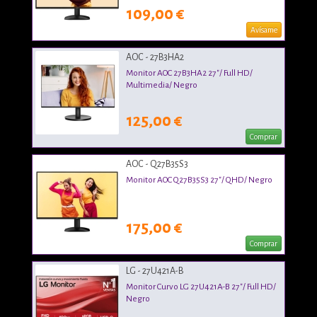
109,00 €
Avísame
AOC - 27B3HA2
Monitor AOC 27B3HA2 27"/ Full HD/
Multimedia/ Negro
125,00 €
Comprar
AOC - Q27B35S3
Monitor AOC Q27B35S3 27"/ QHD/ Negro
175,00 €
Comprar
LG - 27U421A-B
Monitor Curvo LG 27U421A-B 27"/ Full HD/
Negro