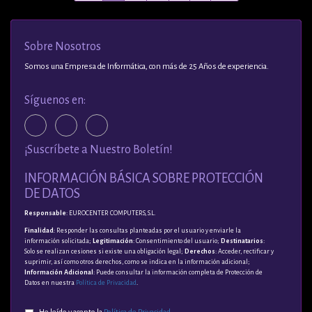
Sobre Nosotros
Somos una Empresa de Informática, con más de 25 Años de experiencia.
Síguenos en:
¡Suscríbete a Nuestro Boletín!
INFORMACIÓN BÁSICA SOBRE PROTECCIÓN
DE DATOS
Responsable
: EUROCENTER COMPUTERS, S.L.
Finalidad
: Responder las consultas planteadas por el usuario y enviarle la
información solicitada;
Legitimación
: Consentimiento del usuario;
Destinatarios
:
Solo se realizan cesiones si existe una obligación legal;
Derechos
: Acceder, rectificar y
suprimir, así como otros derechos, como se indica en la información adicional;
Información Adicional
: Puede consultar la información completa de Protección de
Datos en nuestra
Política de Privacidad
.