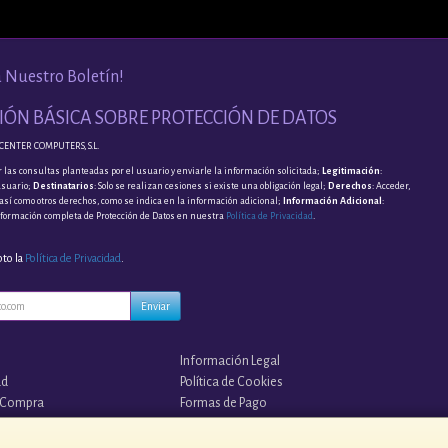
a Nuestro Boletín!
ÓN BÁSICA SOBRE PROTECCIÓN DE DATOS
CENTER COMPUTERS, S.L.
 las consultas planteadas por el usuario y enviarle la información solicitada;
Legitimación
:
usuario;
Destinatarios
: Solo se realizan cesiones si existe una obligación legal;
Derechos
: Acceder,
, así como otros derechos, como se indica en la información adicional;
Información Adicional
:
nformación completa de Protección de Datos en nuestra
Política de Privacidad
.
pto la
Política de Privacidad
.
Enviar
Información Legal
ad
Política de Cookies
 Compra
Formas de Pago
s?
¡¡ TUS COPIAS EN LA NUBE !!