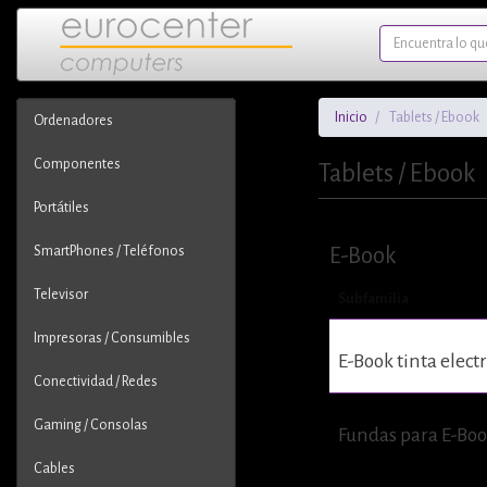
Inicio
Tablets / Ebook
Ordenadores
Componentes
Tablets / Ebook
Portátiles
SmartPhones / Teléfonos
E-Book
Televisor
Subfamilia
Impresoras / Consumibles
E-Book tinta elect
Conectividad / Redes
Gaming / Consolas
Fundas para E-Bo
Cables