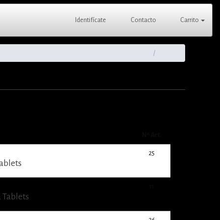
Identifícate
Contacto
Carrito
Nº Art.
25
ablets
11
 Tablets