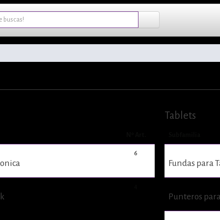
Tablets
Nº Art.
Subfamilia
6
ronica
Fundas para T
4
ok
Punteros para