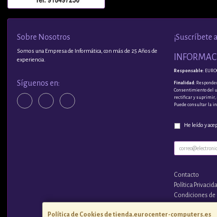
Sobre Nosotros
¡Suscríbete 
Somos una Empresa de Informática, con más de 25 Años de
INFORMACI
experiencia.
Responsable
: EURO
Síguenos en:
Finalidad
: Responder
Consentimiento del 
rectificar y suprimir
Puede consultar la i
He leído y ace
Contacto
Política Privacid
Condiciones de
¿Quienes Somo
Política de Cookies de tienda.eurocenter-computers.es