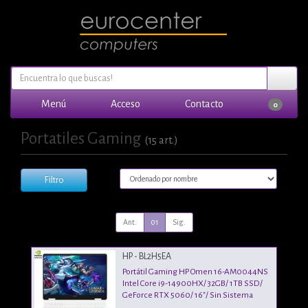
Menú
Acceso
Contacto
0
Portatiles Gaming
(15 art.)
Filtro
Ant.
01
Sig.
HP - BL2H5EA
Portátil Gaming HP Omen 16-AM0044NS
Intel Core i9-14900HX/ 32GB/ 1TB SSD/
GeForce RTX 5060/ 16"/ Sin Sistema
Operativo