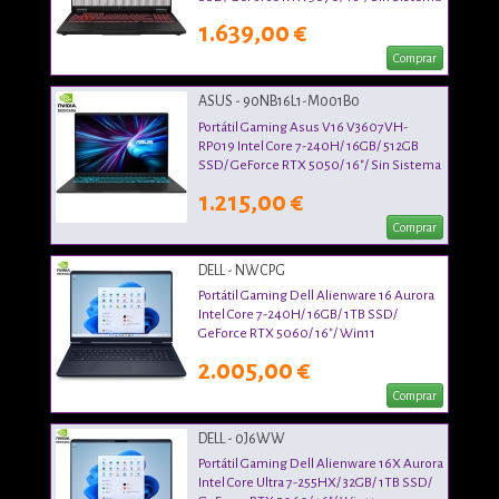
Operativo
1.639,00 €
Comprar
ASUS - 90NB16L1-M001B0
Portátil Gaming Asus V16 V3607VH-
RP019 Intel Core 7-240H/ 16GB/ 512GB
SSD/ GeForce RTX 5050/ 16"/ Sin Sistema
Operativo
1.215,00 €
Comprar
DELL - NWCPG
Portátil Gaming Dell Alienware 16 Aurora
Intel Core 7-240H/ 16GB/ 1TB SSD/
GeForce RTX 5060/ 16"/ Win11
2.005,00 €
Comprar
DELL - 0J6WW
Portátil Gaming Dell Alienware 16X Aurora
Intel Core Ultra 7-255HX/ 32GB/ 1TB SSD/