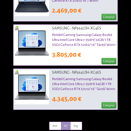
GeForce RTX 5060/ 16"/ Win11
2.469,00 €
Comprar
SAMSUNG - NP964UJH-XG4ES
Portátil Gaming Samsung Galaxy Book6
Ultra Intel Core Ultra 7-356H/ 32GB/ 1TB
SSD/ GeForce RTX 5060/ 16" Táctil/ Win11
Pro
3.805,00 €
Comprar
SAMSUNG - NP964UJH-XG9ES
Portátil Gaming Samsung Galaxy Book6
Ultra Intel Core Ultra 7-356H/ 64GB/ 1TB
SSD/ GeForce RTX 5070/ 16" Táctil/ Win11
Pro
4.345,00 €
Comprar
Ant.
01
Sig.