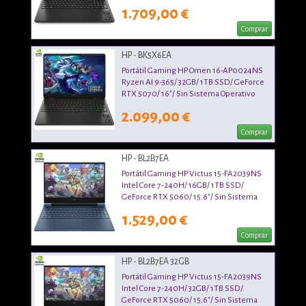
1.709,00 €
Comprar
HP - BK5X6EA
Portátil Gaming HP Omen 16-AP0024NS
Ryzen AI 9-365/ 32GB/ 1TB SSD/ GeForce
RTX 5070/ 16"/ Sin Sistema Operativo
2.099,00 €
Comprar
HP - BL2B7EA
Portátil Gaming HP Victus 15-FA2039NS
Intel Core 7-240H/ 16GB/ 1TB SSD/
GeForce RTX 5060/ 15.6"/ Sin Sistema
Operativo
1.529,00 €
Comprar
HP - BL2B7EA 32GB
Portátil Gaming HP Victus 15-FA2039NS
Intel Core 7-240H/ 32GB/ 1TB SSD/
GeForce RTX 5060/ 15.6"/ Sin Sistema