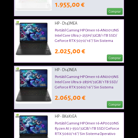
1.955,00 €
Comprar
HP - D14JMEA
Portátil Gaming HP Omen 16-AN0012NS
Intel Core Ultra 7-255H/ 32GB/ 1TB SSD/
GeForce RTX 5070/ 16"/ Sin Sistema
Operativo
2.025,00 €
Comprar
HP - D14JNEA
Portátil Gaming HP Omen 16-AN0013NS
Intel Core Ultra 9-285H/ 32GB/ 1TB SSD/
GeForce RTX 5060/ 16"/ Sin Sistema
Operativo
2.065,00 €
Comprar
HP - BK6K1EA
Portátil Gaming HP Omen 16-AP0020NS
Ryzen AI 7-350/ 32GB/ 1TB SSD/ GeForce
RTX 5060/ 16"/ Sin Sistema Operativo