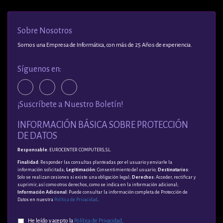
Sobre Nosotros
Somos una Empresa de Informática, con más de 25 Años de experiencia.
Síguenos en:
¡Suscríbete a Nuestro Boletín!
INFORMACIÓN BÁSICA SOBRE PROTECCIÓN
DE DATOS
Responsable
: EUROCENTER COMPUTERS, S.L.
Finalidad
: Responder las consultas planteadas por el usuario y enviarle la
información solicitada;
Legitimación
: Consentimiento del usuario;
Destinatarios
:
Solo se realizan cesiones si existe una obligación legal;
Derechos
: Acceder, rectificar y
suprimir, así como otros derechos, como se indica en la información adicional;
Información Adicional
: Puede consultar la información completa de Protección de
Datos en nuestra
Política de Privacidad
.
He leído y acepto la
Política de Privacidad
.