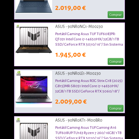
Operativo
2.019,00 €
Comprar
ASUS - 90NR0NG1-M00230
Portátil Gaming Asus TUF TUF608JPR-
QT031 Intel Core i7-14650HX/ 32GB/ 1TB
SSD/ GeForce RTX 5070/ 16"/ Sin Sistema
Operativo
1.945,00 €
Comprar
ASUS - 90NR0LE1-M00230
Portátil Gaming Asus ROG Strix G18 (2025)
G815JMR-S8051 Intel Core i7-14650HX/
32GB/ 1TB SSD/ GeForce RTX 5060/ 18"/
Sin Sistema Operativo
2.009,00 €
Comprar
ASUS - 90NR0KT1-M00BR0
Portátil Gaming Asus TUF Gaming A16
TUF608UP-TU163 Ryzen 7 260/ 16GB/ 1TB
SSD/ GeForce RTX 5070/ 16"/ Sin Sistema