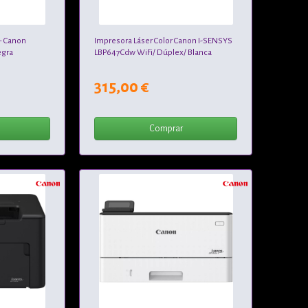
+ Canon
Impresora Láser Color Canon I-SENSYS
egra
LBP647Cdw WiFi/ Dúplex/ Blanca
315,00 €
Comprar