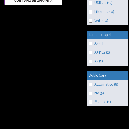
USB 2.0 (12)
Ethernet (10)
WiFi (10)
Tamaño Papel
A4 (11)
A3 Plus (2)
A2 (1)
Doble Cara
Automatico (8)
No (5)
Manual (1)