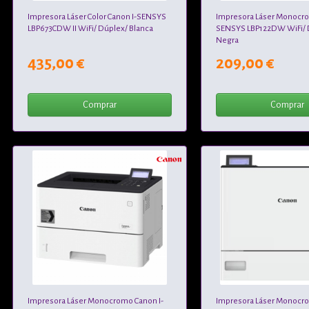
Impresora Láser Color Canon I-SENSYS
Impresora Láser Monocro
LBP673CDW II WiFi/ Dúplex/ Blanca
SENSYS LBP122DW WiFi/ 
Negra
435,00 €
209,00 €
Comprar
Comprar
Impresora Láser Monocromo Canon I-
Impresora Láser Monocro