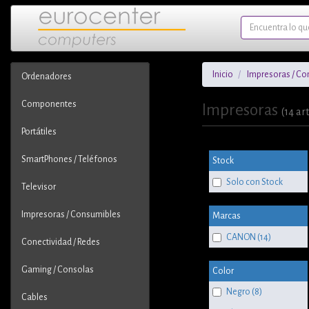
Inicio
Impresoras / Co
Ordenadores
Componentes
Impresoras
(14 art
Portátiles
SmartPhones / Teléfonos
Stock
Solo con Stock
Televisor
Impresoras / Consumibles
Marcas
CANON (14)
Conectividad / Redes
Gaming / Consolas
Color
Negro (8)
Cables