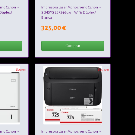
mo Canon I-
Impresora Láser Monocromo Canon I-
Dúplex/
SENSYS LBP246dw II WiFi/ Dúplex/
Blanca
325,00 €
Comprar
mo Canon I-
Impresora Láser Monocromo Canon I-