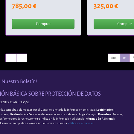
785,00 €
325,00 €
Comprar
Comprar
Ant.
01
a Nuestro Boletín!
ÓN BÁSICA SOBRE PROTECCIÓN DE DATOS
CENTER COMPUTERS, S.L.
 las consultas planteadas por el usuario y enviarle la información solicitada;
Legitimación
:
usuario;
Destinatarios
: Solo se realizan cesiones si existe una obligación legal;
Derechos
: Acceder,
, así como otros derechos, como se indica en la información adicional;
Información Adicional
:
nformación completa de Protección de Datos en nuestra
Política de Privacidad
.