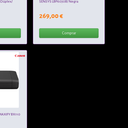
 Dúplex/
SENSYS LBP6030B/ Negra
269,00 €
Comprar
 MAXIFY BX110