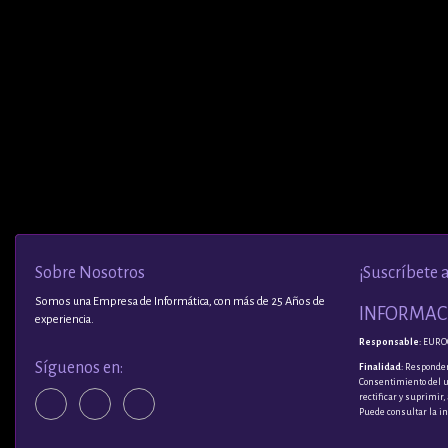
Sobre Nosotros
¡Suscríbete 
Somos una Empresa de Informática, con más de 25 Años de
INFORMACI
experiencia.
Responsable
: EURO
Síguenos en:
Finalidad
: Responder
Consentimiento del 
rectificar y suprimir
Puede consultar la i