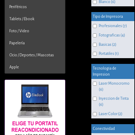
Blanco (6)
Periféricos
Tipo de Impresora
Tablets / Ebook
Profesionales (7)
Foto / Video
Fotograficas (4)
Papelería
Basicas (2)
Portatiles (1)
Ocio / Deportes / Mascotas
Apple
Tecnologia de
Impresion
Laser Monocromo
(6)
Inyeccion de Tinta
(6)
Laser Color (2)
Conectividad