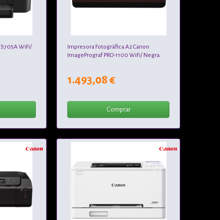
S705A WiFi/
Impresora Fotográfica A2 Canon
ImagePrograf PRO-1100 WiFi/ Negra
1.493,08 €
Comprar