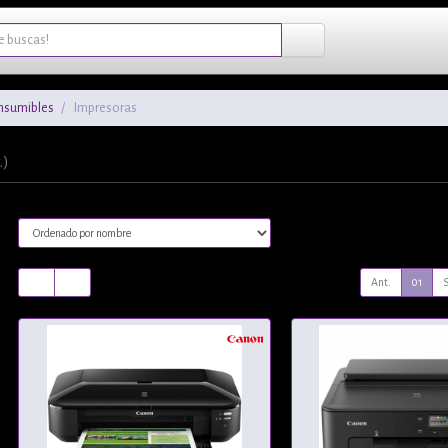
nsumibles
Impresoras
.)
Ant.
01