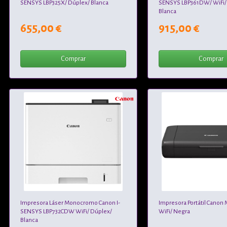
SENSYS LBP325X/ Dúplex/ Blanca
SENSYS LBP361DW/ WiFi/
Blanca
655,00 €
915,00 €
Comprar
Comprar
Impresora Láser Monocromo Canon I-
Impresora Portátil Canon
SENSYS LBP732CDW WiFi/ Dúplex/
WiFi/ Negra
Blanca