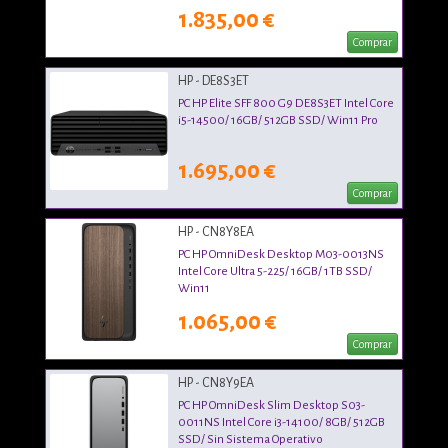
1.835,00 €
Comprar
HP - DE8S3ET
PC HP Elite SFF 800 G9 DE8S3ET Intel Core
i5-14500/ 16GB/ 512GB SSD/ Win11 Pro
1.695,00 €
Comprar
HP - CN8Y8EA
PC HP OmniDesk Desktop M03-0013NS
Intel Core Ultra 5-225/ 16GB/ 1TB SSD/
Win11
1.065,00 €
Comprar
HP - CN8Y9EA
PC HP OmniDesk Slim Desktop S03-
0011NS Intel Core i3-14100/ 8GB/ 512GB
SSD/ Sin Sistema Operativo