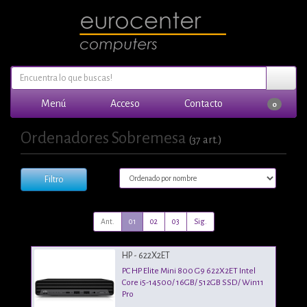
Menú
Acceso
Contacto
0
Ordenadores Sobremesa
(37 art.)
Filtro
Ant.
01
02
03
Sig.
HP - 622X2ET
PC HP Elite Mini 800 G9 622X2ET Intel
Core i5-14500/ 16GB/ 512GB SSD/ Win11
Pro