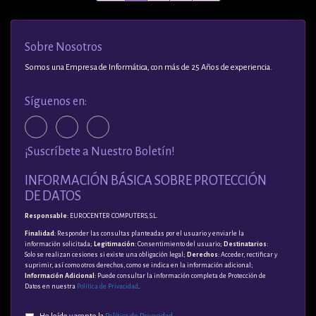
Sobre Nosotros
Somos una Empresa de Informática, con más de 25 Años de experiencia.
Síguenos en:
¡Suscríbete a Nuestro Boletín!
INFORMACIÓN BÁSICA SOBRE PROTECCIÓN
DE DATOS
Responsable
: EUROCENTER COMPUTERS, S.L.
Finalidad
: Responder las consultas planteadas por el usuario y enviarle la
información solicitada;
Legitimación
: Consentimiento del usuario;
Destinatarios
:
Solo se realizan cesiones si existe una obligación legal;
Derechos
: Acceder, rectificar y
suprimir, así como otros derechos, como se indica en la información adicional;
Información Adicional
: Puede consultar la información completa de Protección de
Datos en nuestra
Política de Privacidad
.