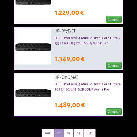
1.229,00 €
Comprar
HP - BY7E2ET
PC HP ProDesk 4 Mini G1i Intel Core Ultra 5-
235T/ 16GB/ 512GB SSD/ Win11 Pro
1.349,00 €
Comprar
HP - D31QMAT
PC HP ProDesk 4 Mini G1i Intel Core Ultra 7-
265T/ 16GB/ 512GB SSD/ Win11 Pro
1.489,00 €
Comprar
Ant.
01
02
03
Sig.