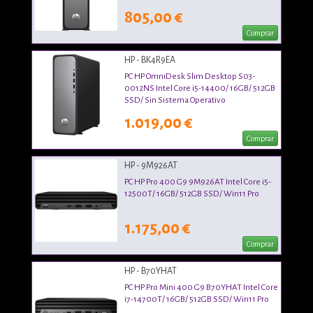
805,00 €
Comprar
HP - BK4R9EA
PC HP OmniDesk Slim Desktop S03-
0012NS Intel Core i5-14400/ 16GB/ 512GB
SSD/ Sin Sistema Operativo
1.019,00 €
Comprar
HP - 9M926AT
PC HP Pro 400 G9 9M926AT Intel Core i5-
12500T/ 16GB/ 512GB SSD/ Win11 Pro
1.175,00 €
Comprar
HP - B70YHAT
PC HP Pro Mini 400 G9 B70YHAT Intel Core
i7-14700T/ 16GB/ 512GB SSD/ Win11 Pro