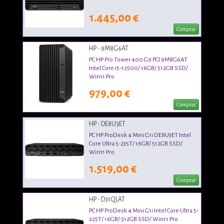
1.445,00 €
Comprar
HP - 9M8G6AT
PC HP Pro Tower 400 G9 PCI 9M8G6AT
Intel Core i5-12500/ 16GB/ 512GB SSD/
Win11 Pro
979,00 €
Comprar
HP - DE8U3ET
PC HP ProDesk 4 Mini G1i DE8U3ET Intel
Core Ultra 5-235T/ 16GB/ 512GB SSD/
Win11 Pro
1.519,00 €
Comprar
HP - D31QLAT
PC HP ProDesk 4 Mini G1i Intel Core Ultra 5-
225T/ 16GB/ 512GB SSD/ Win11 Pro