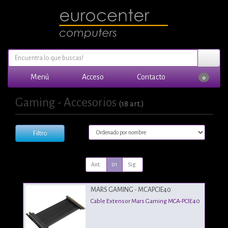
Menú
Acceso
Contacto
0
Gaming - Accesorios
(18 art.)
Filtro
Ant.
01
Sig.
MARS GAMING - MCAPCIE40
Cable Extensor Mars Gaming MCA-PCIE40