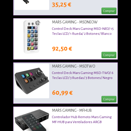
35,25 €
Comprar
MARS GAMING - MSDNEOW
Control Deck Mars Gaming MSD-NEO/ 15
Teclas LCD/ 1 Rueda/ 2 Botones/ Blanco
92,50 €
Comprar
MARS GAMING - MSDTWO
Control Deck Mars Gaming MSD-TWO/ 6
Teclas LCD/ 3 Ruedas/ 3 Botones/ Negro
60,99 €
Comprar
MARS GAMING - MFHUB
Controlador Hub Remoto Mars Gaming
MF-HUB para Ventiladores ARGB