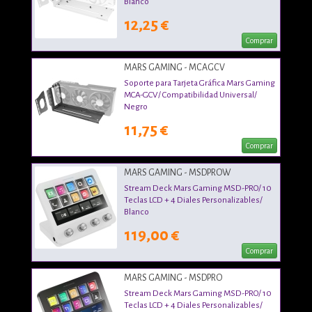
Blanco
12,25 €
Comprar
MARS GAMING - MCAGCV
Soporte para Tarjeta Gráfica Mars Gaming
MCA-GCV/ Compatibilidad Universal/
Negro
11,75 €
Comprar
MARS GAMING - MSDPROW
Stream Deck Mars Gaming MSD-PRO/ 10
Teclas LCD + 4 Diales Personalizables/
Blanco
119,00 €
Comprar
MARS GAMING - MSDPRO
Stream Deck Mars Gaming MSD-PRO/ 10
Teclas LCD + 4 Diales Personalizables/