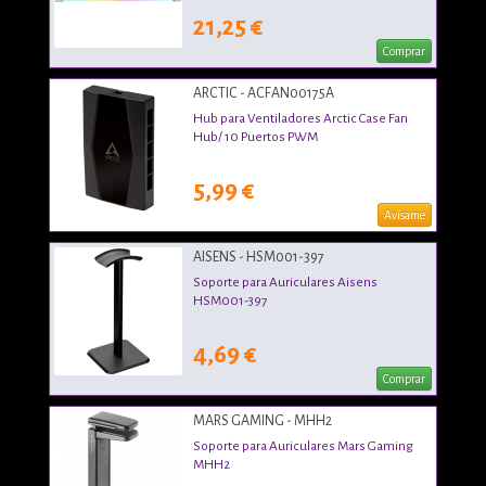
21,25 €
Comprar
ARCTIC - ACFAN00175A
Hub para Ventiladores Arctic Case Fan
Hub/ 10 Puertos PWM
5,99 €
Avísame
AISENS - HSM001-397
Soporte para Auriculares Aisens
HSM001-397
4,69 €
Comprar
MARS GAMING - MHH2
Soporte para Auriculares Mars Gaming
MHH2