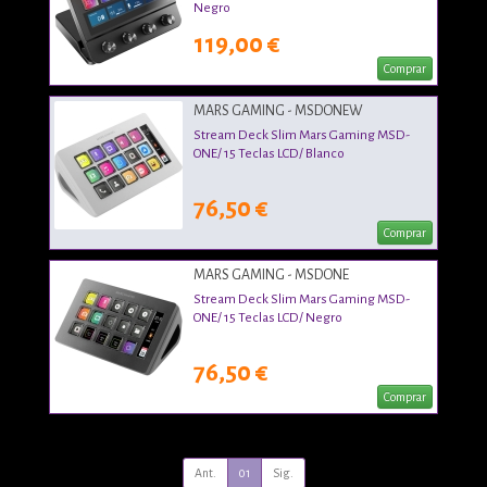
Negro
119,00 €
Comprar
MARS GAMING - MSDONEW
Stream Deck Slim Mars Gaming MSD-
ONE/ 15 Teclas LCD/ Blanco
76,50 €
Comprar
MARS GAMING - MSDONE
Stream Deck Slim Mars Gaming MSD-
ONE/ 15 Teclas LCD/ Negro
76,50 €
Comprar
Ant.
01
Sig.