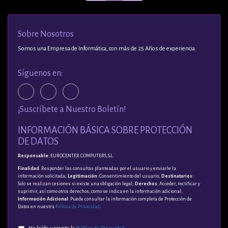
Sobre Nosotros
Somos una Empresa de Informática, con más de 25 Años de experiencia.
Síguenos en:
¡Suscríbete a Nuestro Boletín!
INFORMACIÓN BÁSICA SOBRE PROTECCIÓN
DE DATOS
Responsable
: EUROCENTER COMPUTERS, S.L.
Finalidad
: Responder las consultas planteadas por el usuario y enviarle la
información solicitada;
Legitimación
: Consentimiento del usuario;
Destinatarios
:
Solo se realizan cesiones si existe una obligación legal;
Derechos
: Acceder, rectificar y
suprimir, así como otros derechos, como se indica en la información adicional;
Información Adicional
: Puede consultar la información completa de Protección de
Datos en nuestra
Política de Privacidad
.