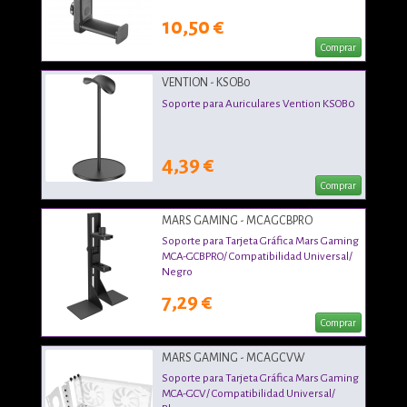
10,50 €
Comprar
VENTION - KSOB0
Soporte para Auriculares Vention KSOB0
4,39 €
Comprar
MARS GAMING - MCAGCBPRO
Soporte para Tarjeta Gráfica Mars Gaming
MCA-GCBPRO/ Compatibilidad Universal/
Negro
7,29 €
Comprar
MARS GAMING - MCAGCVW
Soporte para Tarjeta Gráfica Mars Gaming
MCA-GCV/ Compatibilidad Universal/