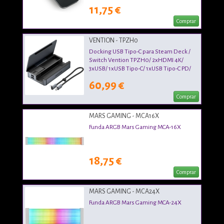
11,75 €
Comprar
VENTION - TPZH0
Docking USB Tipo-C para Steam Deck /
Switch Vention TPZH0/ 2xHDMI 4K/
3xUSB/ 1xUSB Tipo-C/ 1xUSB Tipo-C PD/
1xRJ45/ 1xLector Tarjetas/ Gris
60,99 €
Comprar
MARS GAMING - MCA16X
Funda ARGB Mars Gaming MCA-16X
18,75 €
Comprar
MARS GAMING - MCA24X
Funda ARGB Mars Gaming MCA-24X