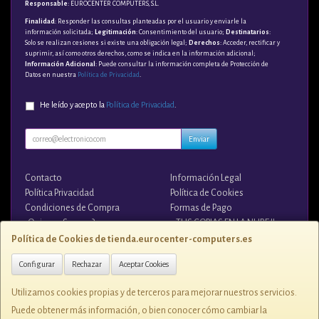
Responsable
: EUROCENTER COMPUTERS, S.L.
Finalidad
: Responder las consultas planteadas por el usuario y enviarle la
información solicitada;
Legitimación
: Consentimiento del usuario;
Destinatarios
:
Solo se realizan cesiones si existe una obligación legal;
Derechos
: Acceder, rectificar y
suprimir, así como otros derechos, como se indica en la información adicional;
Información Adicional
: Puede consultar la información completa de Protección de
Datos en nuestra
Política de Privacidad
.
He leído y acepto la
Política de Privacidad
.
Enviar
Contacto
Información Legal
Política Privacidad
Política de Cookies
Condiciones de Compra
Formas de Pago
¿Quienes Somos?
¡¡ TUS COPIAS EN LA NUBE !!
Política de Cookies de tienda.eurocenter-computers.es
Contacto
Configurar
Rechazar
Aceptar Cookies
tienda@eurocenter-computers.es
Utilizamos cookies propias y de terceros para mejorar nuestros servicios.
Puede obtener más información, o bien conocer cómo cambiar la