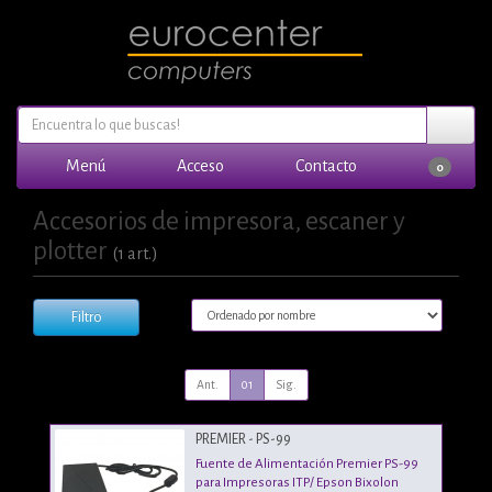
Menú
Acceso
Contacto
0
Accesorios de impresora, escaner y
plotter
(1 art.)
Filtro
Ant.
01
Sig.
PREMIER - PS-99
Fuente de Alimentación Premier PS-99
para Impresoras ITP/ Epson Bixolon