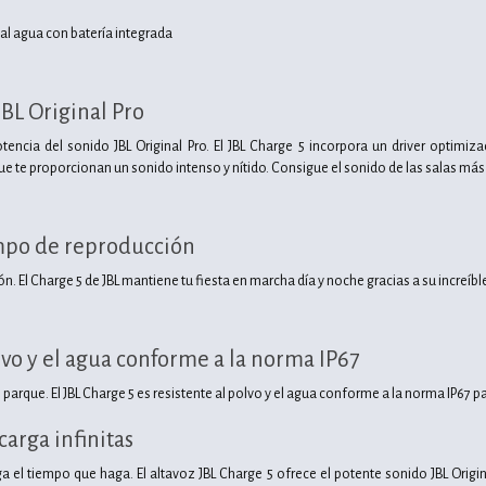
 al agua con batería integrada
BL Original Pro
potencia del sonido JBL Original Pro. El JBL Charge 5 incorpora un driver opti
ue te proporcionan un sonido intenso y nítido. Consigue el sonido de las salas más g
mpo de reproducción
ón. El Charge 5 de JBL mantiene tu fiesta en marcha día y noche gracias a su increíb
lvo y el agua conforme a la norma IP67
r al parque. El JBL Charge 5 es resistente al polvo y el agua conforme a la norma IP67 
arga infinitas
ga el tiempo que haga. El altavoz JBL Charge 5 ofrece el potente sonido JBL Origin