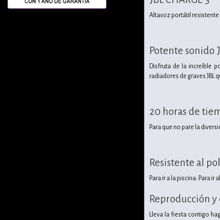
Altavoz portátil resistente
Potente sonido J
Disfruta de la increíble 
radiadores de graves JBL q
20 horas de tie
Para que no pare la diversi
Resistente al po
Para ir a la piscina. Para i
Reproducción y c
Lleva la fiesta contigo ha