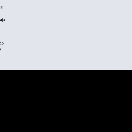
 Sí
aja
d
ido
a