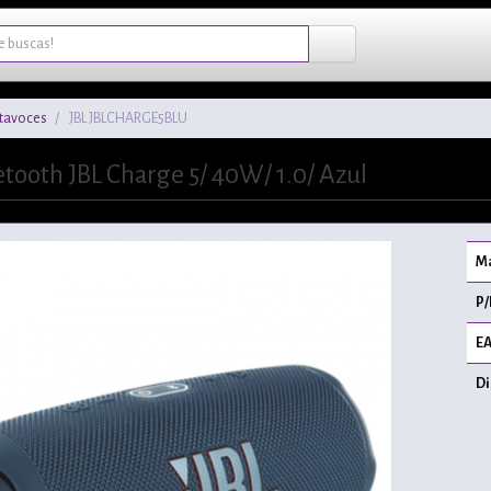
ltavoces
JBL JBLCHARGE5BLU
etooth JBL Charge 5/ 40W/ 1.0/ Azul
Ma
P/
EA
Di