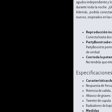
agudos independiente y los
durante toda la noche. ¿L
Además, podrás conectar 
nuevos, inspirados en las
Reproducción in
Conecta hasta dos t
PartyBoost sube el
PartyBoost te perm
de verdad.
Con toda la poten
No tendrás que inte
Especificacione
Características 
Respuesta de frecu
Potencia de salida
Altavoz de graves:
Tweeter de cupula
Radiadores de bajo
Medidas