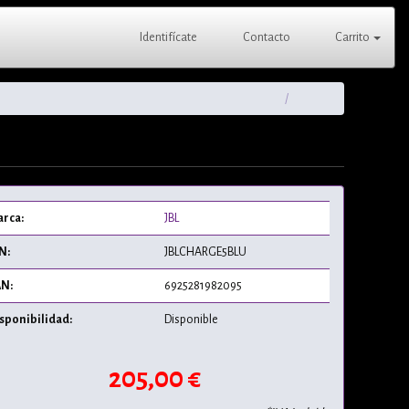
Identifícate
Contacto
Carrito
rca:
JBL
N:
JBLCHARGE5BLU
N:
6925281982095
sponibilidad:
Disponible
205,00 €