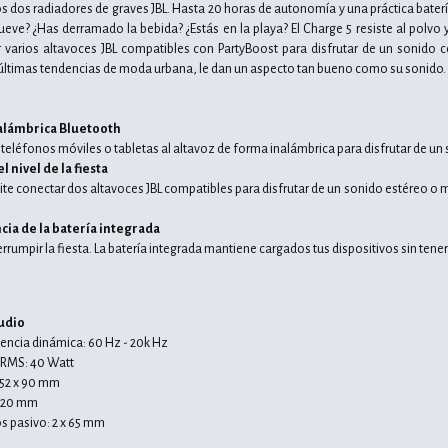
 dos radiadores de graves JBL. Hasta 20 horas de autonomía y una práctica batería 
lueve? ¿Has derramado la bebida? ¿Estás en la playa? El Charge 5 resiste al polvo
varios altavoces JBL compatibles con PartyBoost para disfrutar de un sonido c
 últimas tendencias de moda urbana, le dan un aspecto tan bueno como su sonido.
alámbrica Bluetooth
eléfonos móviles o tabletas al altavoz de forma inalámbrica para disfrutar de un s
 nivel de la fiesta
ite conectar dos altavoces JBL compatibles para disfrutar de un sonido estéreo o 
cia de la batería integrada
rrumpir la fiesta. La batería integrada mantiene cargados tus dispositivos sin tener 
s
Audio
encia dinámica: 60 Hz - 20k Hz
, RMS: 40 Watt
 52 x 90 mm
: 20 mm
s pasivo: 2 x 65 mm