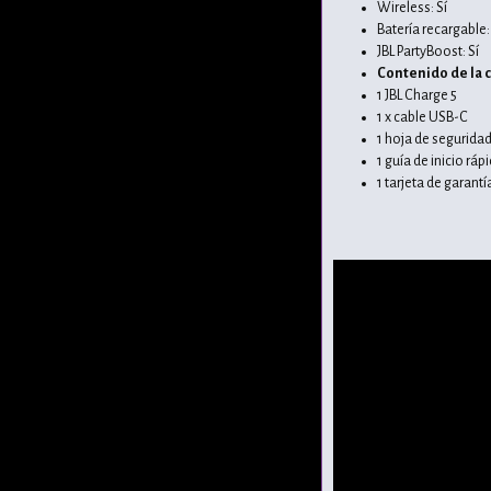
Wireless: Sí
Batería recargable:
JBL PartyBoost: Sí
Contenido de la c
1 JBL Charge 5
1 x cable USB-C
1 hoja de segurida
1 guía de inicio ráp
1 tarjeta de garantí