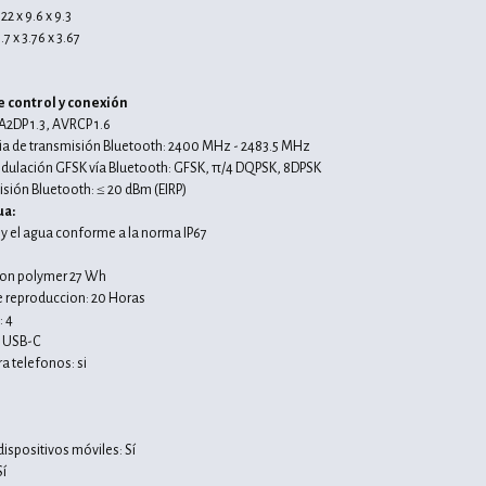
2 x 9.6 x 9.3
7 x 3.76 x 3.67
e control y conexión
 A2DP 1.3, AVRCP 1.6
ia de transmisión Bluetooth: 2400 MHz - 2483.5 MHz
dulación GFSK vía Bluetooth: GFSK, π/4 DQPSK, 8DPSK
isión Bluetooth: ≤ 20 dBm (EIRP)
ua:
 y el agua conforme a la norma IP67
-ion polymer 27 Wh
reproduccion: 20 Horas
: 4
: USB-C
a telefonos: si
ispositivos móviles: Sí
Sí