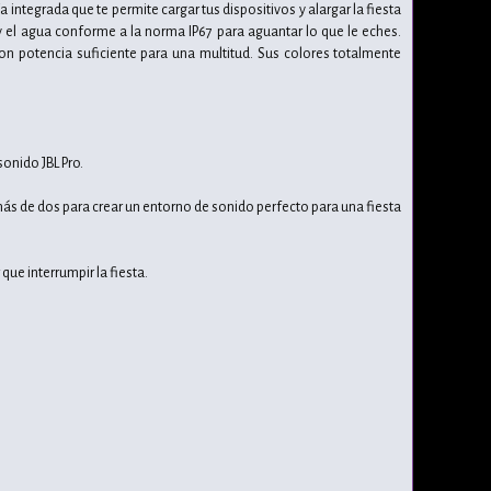
integrada que te permite cargar tus dispositivos y alargar la fiesta
 y el agua conforme a la norma IP67 para aguantar lo que le eches.
on potencia suficiente para una multitud. Sus colores totalmente
onido JBL Pro.
más de dos para crear un entorno de sonido perfecto para una fiesta
que interrumpir la fiesta.