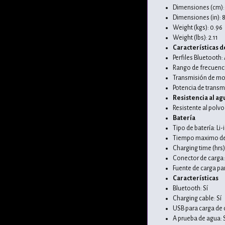
Dimensiones (cm): 2
Dimensiones (in): 8.
Weight (kgs): 0.96
Weight (lbs): 2.11
Características d
Perfiles Bluetooth:
Rango de frecuenc
Transmisión de mo
Potencia de transm
Resistencia al ag
Resistente al polvo
Batería
Tipo de batería: Li
Tiempo maximo de 
Charging time (hrs)
Conector de carga
Fuente de carga par
Características
Bluetooth: Sí
Charging cable: Sí
USB para carga de d
A prueba de agua: 