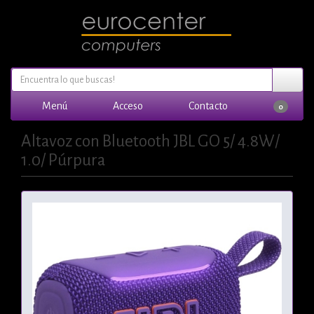
Menú
Acceso
Contacto
0
Altavoz con Bluetooth JBL GO 5/ 4.8W/
1.0/ Púrpura