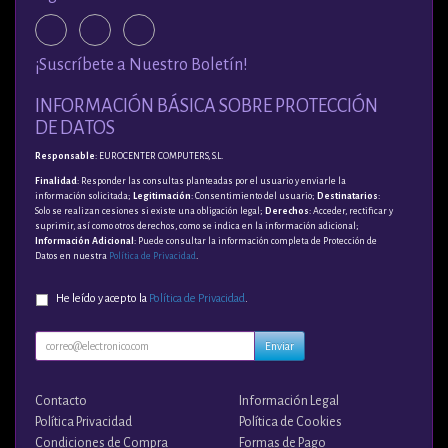
¡Suscríbete a Nuestro Boletín!
INFORMACIÓN BÁSICA SOBRE PROTECCIÓN
DE DATOS
Responsable
: EUROCENTER COMPUTERS, S.L.
Finalidad
: Responder las consultas planteadas por el usuario y enviarle la
información solicitada;
Legitimación
: Consentimiento del usuario;
Destinatarios
:
Solo se realizan cesiones si existe una obligación legal;
Derechos
: Acceder, rectificar y
suprimir, así como otros derechos, como se indica en la información adicional;
Información Adicional
: Puede consultar la información completa de Protección de
Datos en nuestra
Política de Privacidad
.
He leído y acepto la
Política de Privacidad
.
Enviar
Contacto
Información Legal
Política Privacidad
Política de Cookies
Condiciones de Compra
Formas de Pago