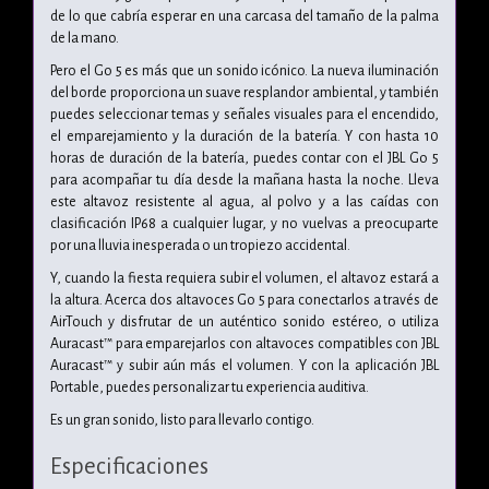
de lo que cabría esperar en una carcasa del tamaño de la palma
de la mano.
Pero el Go 5 es más que un sonido icónico. La nueva iluminación
del borde proporciona un suave resplandor ambiental, y también
puedes seleccionar temas y señales visuales para el encendido,
el emparejamiento y la duración de la batería. Y con hasta 10
horas de duración de la batería, puedes contar con el JBL Go 5
para acompañar tu día desde la mañana hasta la noche. Lleva
este altavoz resistente al agua, al polvo y a las caídas con
clasificación IP68 a cualquier lugar, y no vuelvas a preocuparte
por una lluvia inesperada o un tropiezo accidental.
Y, cuando la fiesta requiera subir el volumen, el altavoz estará a
la altura. Acerca dos altavoces Go 5 para conectarlos a través de
AirTouch y disfrutar de un auténtico sonido estéreo, o utiliza
Auracast™ para emparejarlos con altavoces compatibles con JBL
Auracast™ y subir aún más el volumen. Y con la aplicación JBL
Portable, puedes personalizar tu experiencia auditiva.
Es un gran sonido, listo para llevarlo contigo.
Especificaciones