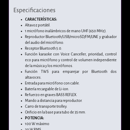
Especificaciones
CARACTERÍSTICAS:
Altavoz portátil.
1 micrófono inalámbricos de mano UHF (650 MHz).
Reproductor Bluetooth/USB/microSD/FM/LINE y grabador
del audio del micrófono.
Receptor Bluetooth 5.0.
Función karaoke con Voice Canceller, prioridad, control
eco para micrófono y control de volumen independiente
de la música y los micrófonos.
Función TWS para emparejar por Bluetooth dos
altavoces.
Entrada para micrófono con cable.
Batería recargable de Li-ion.
Refuerzo en graves BASS REFLEX.
Mando a distancia para reproductor.
Carro de transporte trolley.
Orificio en la base para tubo de 35 mm.
POTENCIA:
100 W máximo
20 W RMS