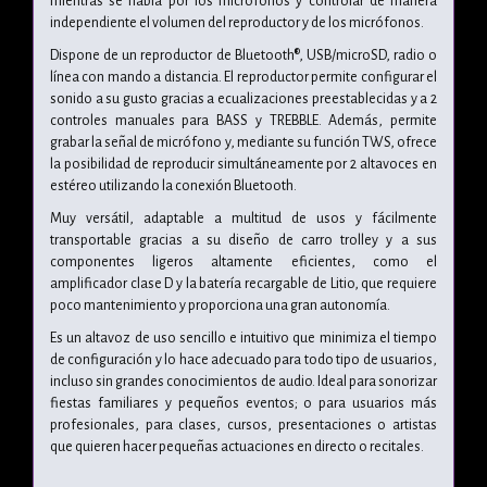
mientras se habla por los micrófonos y controlar de manera
independiente el volumen del reproductor y de los micrófonos.
Dispone de un reproductor de Bluetooth®, USB/microSD, radio o
línea con mando a distancia. El reproductor permite configurar el
sonido a su gusto gracias a ecualizaciones preestablecidas y a 2
controles manuales para BASS y TREBBLE. Además, permite
grabar la señal de micrófono y, mediante su función TWS, ofrece
la posibilidad de reproducir simultáneamente por 2 altavoces en
estéreo utilizando la conexión Bluetooth.
Muy versátil, adaptable a multitud de usos y fácilmente
transportable gracias a su diseño de carro trolley y a sus
componentes ligeros altamente eficientes, como el
amplificador clase D y la batería recargable de Litio, que requiere
poco mantenimiento y proporciona una gran autonomía.
Es un altavoz de uso sencillo e intuitivo que minimiza el tiempo
de configuración y lo hace adecuado para todo tipo de usuarios,
incluso sin grandes conocimientos de audio. Ideal para sonorizar
fiestas familiares y pequeños eventos; o para usuarios más
profesionales, para clases, cursos, presentaciones o artistas
que quieren hacer pequeñas actuaciones en directo o recitales.