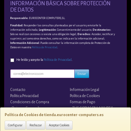
INFORMACIÓN BÁSICA SOBRE PROTECCIÓN
DE DATOS
Responsable
: EUROCENTER COMPUTERS, S.L.
Finalidad
: Responder las consultas planteadas por el usuario y enviarle la
información solicitada;
Legitimación
: Consentimiento del usuario;
Destinatarios
:
Solo se realizan cesiones si existe una obligación legal;
Derechos
: Acceder, rectificar y
suprimir, así como otros derechos, como se indica en la información adicional;
Información Adicional
: Puede consultar la información completa de Protección de
Datos en nuestra
Política de Privacidad
.
He leído y acepto la
Política de Privacidad
.
Enviar
Contacto
Información Legal
Política Privacidad
Política de Cookies
Condiciones de Compra
Formas de Pago
¿Quienes Somos?
¡¡ TUS COPIAS EN LA NUBE !!
Política de Cookies de tienda.eurocenter-computers.es
Contacto
Configurar
Rechazar
Aceptar Cookies
tienda@eurocenter-computers.es