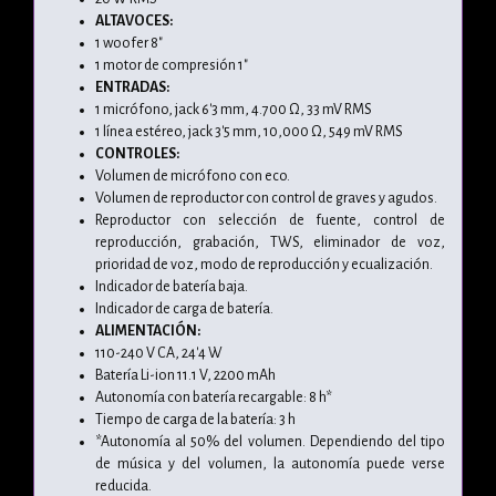
ALTAVOCES:
1 woofer 8"
1 motor de compresión 1"
ENTRADAS:
1 micrófono, jack 6'3 mm, 4.700 Ω, 33 mV RMS
1 línea estéreo, jack 3'5 mm, 10,000 Ω, 549 mV RMS
CONTROLES:
Volumen de micrófono con eco.
Volumen de reproductor con control de graves y agudos.
Reproductor con selección de fuente, control de
reproducción, grabación, TWS, eliminador de voz,
prioridad de voz, modo de reproducción y ecualización.
Indicador de batería baja.
Indicador de carga de batería.
ALIMENTACIÓN:
110-240 V CA, 24'4 W
Batería Li-ion 11.1 V, 2200 mAh
Autonomía con batería recargable: 8 h*
Tiempo de carga de la batería: 3 h
*Autonomía al 50% del volumen. Dependiendo del tipo
de música y del volumen, la autonomía puede verse
reducida.