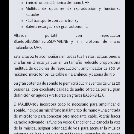
1 micrófono inalámbrico de mano UHF
Multitud de opciones de reproducción y funciones
karaoke
Fácil transporte con carro trolley
Batería recargable de gran autonomía
Altavoz portátil con reproductor
Bluetooth/USB/microSD/FM/LINE y 1 micrófono de mano
inalámbrico UHF.
Este altavoz te acompañará en todas tus fiestas, actuaciones o
charlas en directo ya que en un tamaño reducido proporciona
multitud de opciones de reproducción, amplificador de 100 W
máximo, micrófonos (de cable e inalámbrico) y batería de litio.
Su gran potencia de sonido te permitirá cubrir eventos de unas 20
personas, con excelente calidad de audio ofrecida por su gran
definición en agudos y refuerzo en graves BASS REFLEX.
El MALIBU-308 incorpora todo lo necesario para amplificar el
sonido. Incluye un micrófono inalámbrico de mano y una entrada
de micrófono para conectar otro mediante cable. Podrás hacer
karaoke activando la función Voice Canceller que cancela la voz
de la música, asignar prioridad de voz para atenuar la música