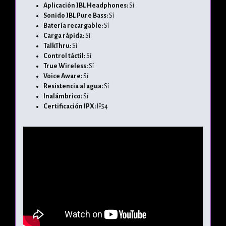
Aplicación JBL Headphones:
Sí
Sonido JBL Pure Bass:
Sí
Batería recargable:
Sí
Carga rápida:
Sí
TalkThru:
Sí
Control táctil:
Sí
True Wireless:
Sí
Voice Aware:
Sí
Resistencia al agua:
Sí
Inalámbrico:
Sí
Certificación IPX:
IP54