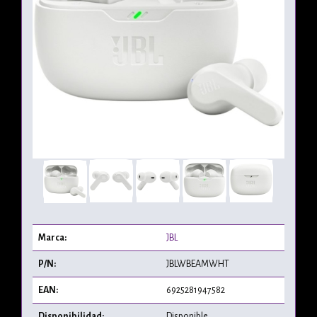
Marca:
JBL
P/N:
JBLWBEAMWHT
EAN:
6925281947582
Disponibilidad:
Disponible