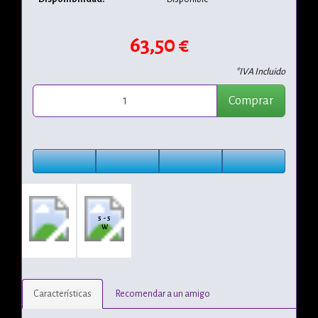
63,50 €
*IVA Incluido
Comprar
5 - 5
W
Características
Recomendar a un amigo