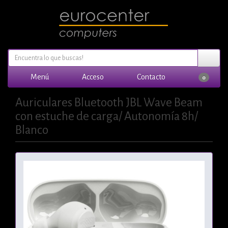
Menú
Acceso
Contacto
0
Auriculares Bluetooth JBL Wave Beam
con estuche de carga/ Autonomía 8h/
Blanco