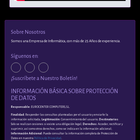
Sobre Nosotros
Somos una Empresa de Informática, con más de 25 Años de experiencia.
Síguenos en:
¡Suscríbete a Nuestro Boletín!
INFORMACIÓN BÁSICA SOBRE PROTECCIÓN
DE DATOS
Responsable
: EUROCENTER COMPUTERS, S.L.
Finalidad
: Responder las consultas planteadas por el usuario y enviarle la
información solicitada;
Legitimación
: Consentimiento del usuario;
Destinatarios
:
Solo se realizan cesiones si existe una obligación legal;
Derechos
: Acceder, rectificar y
suprimir, así como otros derechos, como se indica en la información adicional;
Información Adicional
: Puede consultar la información completa de Protección de
Datos en nuestra
Política de Privacidad
.