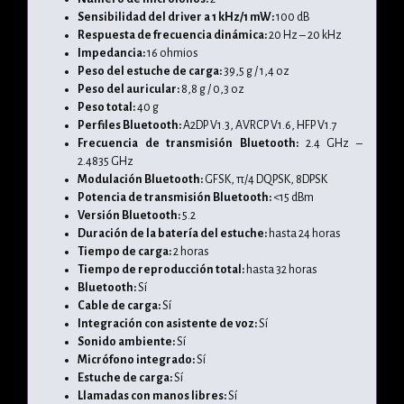
Sensibilidad del driver a 1 kHz/1 mW:
100 dB
Respuesta de frecuencia dinámica:
20 Hz – 20 kHz
Impedancia:
16 ohmios
Peso del estuche de carga:
39,5 g / 1,4 oz
Peso del auricular:
8,8 g / 0,3 oz
Peso total:
40 g
Perfiles Bluetooth:
A2DP V1.3, AVRCP V1.6, HFP V1.7
Frecuencia de transmisión Bluetooth:
2.4 GHz –
2.4835 GHz
Modulación Bluetooth:
GFSK, π/4 DQPSK, 8DPSK
Potencia de transmisión Bluetooth:
<15 dBm
Versión Bluetooth:
5.2
Duración de la batería del estuche:
hasta 24 horas
Tiempo de carga:
2 horas
Tiempo de reproducción total:
hasta 32 horas
Bluetooth:
Sí
Cable de carga:
Sí
Integración con asistente de voz:
Sí
Sonido ambiente:
Sí
Micrófono integrado:
Sí
Estuche de carga:
Sí
Llamadas con manos libres:
Sí