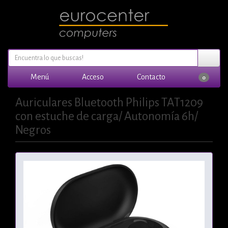
Menú
Acceso
Contacto
0
Auriculares Bluetooth Philips TAT1209
con estuche de carga/ Autonomía 6h/
Negros