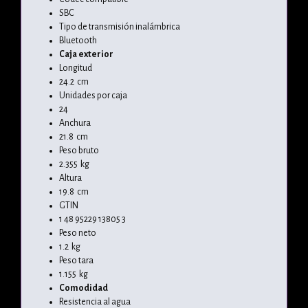
SBC
Tipo de transmisión inalámbrica
Bluetooth
Caja exterior
Longitud
24.2 cm
Unidades por caja
24
Anchura
21.8 cm
Peso bruto
2.355 kg
Altura
19.8 cm
GTIN
1 48 95229 13805 3
Peso neto
1.2 kg
Peso tara
1.155 kg
Comodidad
Resistencia al agua