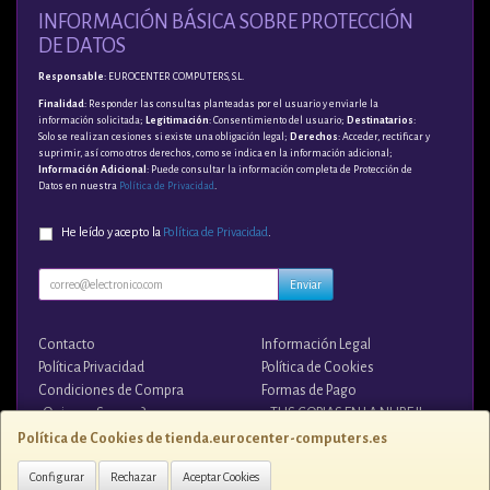
INFORMACIÓN BÁSICA SOBRE PROTECCIÓN
DE DATOS
Responsable
: EUROCENTER COMPUTERS, S.L.
Finalidad
: Responder las consultas planteadas por el usuario y enviarle la
información solicitada;
Legitimación
: Consentimiento del usuario;
Destinatarios
:
Solo se realizan cesiones si existe una obligación legal;
Derechos
: Acceder, rectificar y
suprimir, así como otros derechos, como se indica en la información adicional;
Información Adicional
: Puede consultar la información completa de Protección de
Datos en nuestra
Política de Privacidad
.
He leído y acepto la
Política de Privacidad
.
Enviar
Contacto
Información Legal
Política Privacidad
Política de Cookies
Condiciones de Compra
Formas de Pago
¿Quienes Somos?
¡¡ TUS COPIAS EN LA NUBE !!
Política de Cookies de tienda.eurocenter-computers.es
Contacto
Configurar
Rechazar
Aceptar Cookies