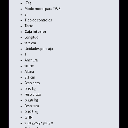
IPX4
Modo mono para TWS
Sí
Tipo de controles
Tacto
Caja interior
Longitud
11.2 cm
Unidades por caja
3
Anchura
10 cm
Altura
8.5 cm
Peso neto
0.15 kg
Peso bruto
0.258 kg
Peso tara
0.108 kg
GTIN
2 48 95229 13805 0