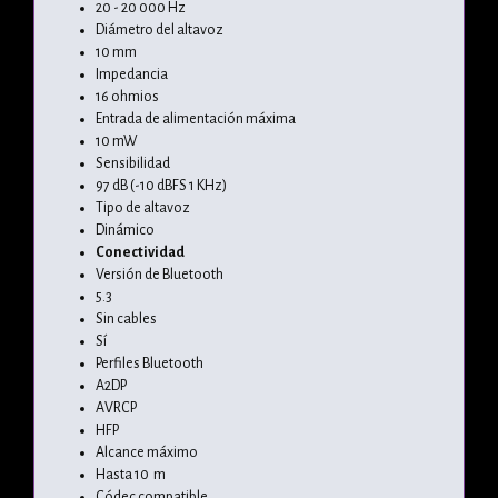
20 - 20 000 Hz
Diámetro del altavoz
10 mm
Impedancia
16 ohmios
Entrada de alimentación máxima
10 mW
Sensibilidad
97 dB (-10 dBFS 1 KHz)
Tipo de altavoz
Dinámico
Conectividad
Versión de Bluetooth
5.3
Sin cables
Sí
Perfiles Bluetooth
A2DP
AVRCP
HFP
Alcance máximo
Hasta 10 m
Códec compatible