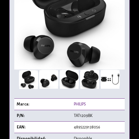
Marca:
PHILIPS
P/N:
TAT1209BK
EAN:
4895229138056
Disponibilidad:
Disponible