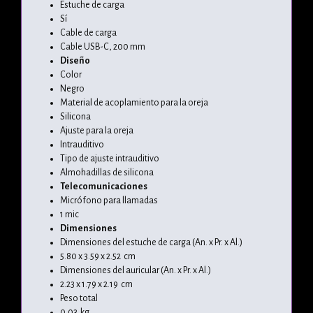
Estuche de carga
Sí
Cable de carga
Cable USB-C, 200 mm
Diseño
Color
Negro
Material de acoplamiento para la oreja
Silicona
Ajuste para la oreja
Intrauditivo
Tipo de ajuste intrauditivo
Almohadillas de silicona
Telecomunicaciones
Micrófono para llamadas
1 mic
Dimensiones
Dimensiones del estuche de carga (An. x Pr. x Al.)
5.80 x 3.59 x 2.52 cm
Dimensiones del auricular (An. x Pr. x Al.)
2.23 x 1.79 x 2.19 cm
Peso total
0.03 kg