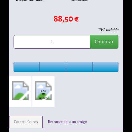
88,50 €
*IVA Incluido
Comprar
5 - 5
W
USB PD
Características
Recomendar a un amigo