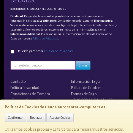
DE DATOS
Responsable
: EUROCENTER COMPUTERS, S.L.
Finalidad
: Responder las consultas planteadas por el usuario y enviarle la
información solicitada;
Legitimación
: Consentimiento del usuario;
Destinatarios
:
Solo se realizan cesiones si existe una obligación legal;
Derechos
: Acceder, rectificar y
suprimir, así como otros derechos, como se indica en la información adicional;
Información Adicional
: Puede consultar la información completa de Protección de
Datos en nuestra
Política de Privacidad
.
He leído y acepto la
Política de Privacidad
.
Enviar
Contacto
Información Legal
Política Privacidad
Política de Cookies
Condiciones de Compra
Formas de Pago
¿Quienes Somos?
¡¡ TUS COPIAS EN LA NUBE !!
Política de Cookies de tienda.eurocenter-computers.es
Contacto
Configurar
Rechazar
Aceptar Cookies
tienda@eurocenter-computers.es
Utilizamos cookies propias y de terceros para mejorar nuestros servicios.