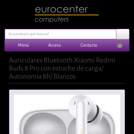
Menú
Acceso
Contacto
0
Auriculares Bluetooth Xiaomi Redmi
Buds 8 Pro con estuche de carga/
Autonomía 8h/ Blancos