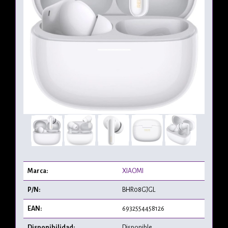
Marca:
XIAOMI
P/N:
BHR08GJGL
EAN:
6932554458126
Disponibilidad:
Disponible