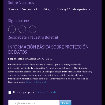
Sobre Nosotros
Somos una Empresa de Informática, con más de 25 Años de experiencia.
Síguenos en:
¡Suscríbete a Nuestro Boletín!
INFORMACIÓN BÁSICA SOBRE PROTECCIÓN
DE DATOS
Responsable
: EUROCENTER COMPUTERS, S.L.
Finalidad
: Responder las consultas planteadas por el usuario y enviarle la
información solicitada;
Legitimación
: Consentimiento del usuario;
Destinatarios
:
Solo se realizan cesiones si existe una obligación legal;
Derechos
: Acceder, rectificar y
suprimir, así como otros derechos, como se indica en la información adicional;
Información Adicional
: Puede consultar la información completa de Protección de
Datos en nuestra
Política de Privacidad
.
He leído y acepto la
Política de Privacidad
.
Enviar