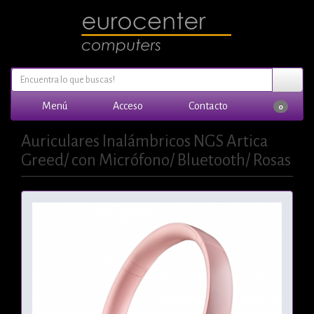
Menú
Acceso
Contacto
0
Auriculares Inalámbricos NGS Artica
Greed/ con Micrófono/ Bluetooth/ Rosas