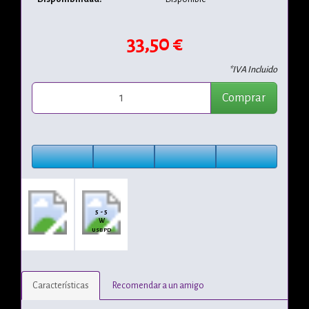
33,50 €
*IVA Incluido
Comprar
5 - 5
W
USB PD
Características
Recomendar a un amigo