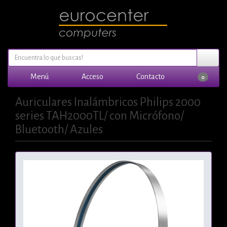
Menú
Acceso
Contacto
0
Auriculares Inalámbricos Philips 2000
series TAH2000TL/ con Micrófono/
Bluetooth/ Azules