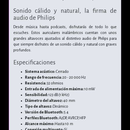
Sonido cálido y natural, la firma de
audio de Philips
Desde música hasta podcasts, disfrutarás de todo lo que
escuches. Estos auriculares inalámbricos cuentan con unos
grandes altavoces ajustados al distintivo audio de Philips para
que siempre disfrutes de un sonido cálido y natural con graves
profundos.
Especificaciones
Sistema acústico:
Cerrado
Rango de frecuencia:
20 - 20 000 Hz
Resistencia:
32 ohmios
Entrada de alimentación máxima:
10 mW
Sensibilidad:
123 dB (1 kHz)
Diámetro del altavoz:
40 mm
Tipo de altavoz:
Dinámico
Versión de Bluetooth:
5.4
Perfiles Bluetooth:
A2DP,
AVRCP,
HFP
Alcance máximo:
Hasta 10 m
Conexión multipunto:
Sí