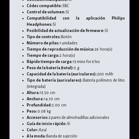
Códec compatible:
SBC
Control de volumen:
Sí
Compatibilidad con la aplicación Philips
Headphones:
Sí
Posibilidad de actualización de firmware:
Sí
Tipo de controles:
Botón
Número de pilas:
1 unidades
Tiempo de reproducción de música:
26 hora(s)
Tiempo de carga:
2 hora(s)
Rápido tiempo de carga:
15 mins for 6 hrs
Peso de la batería (total):
5 g
Capacidad de la batería (auriculares):
200 mAh
Tipo de batería (auriculares):
Batería polímero de litio
(integrada)
Altura:
15.50 cm
Anchura:
14.70 cm
Profundidad:
5.00 cm
Peso:
0.08 kg
Accesorios:
2 pares de almohadillas adicionales
Guía de inicio rápido:
Sí
Color:
Azul
A la moda:
Banda de sujeción