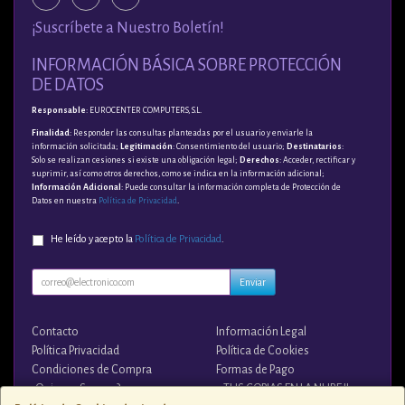
¡Suscríbete a Nuestro Boletín!
INFORMACIÓN BÁSICA SOBRE PROTECCIÓN
DE DATOS
Responsable
: EUROCENTER COMPUTERS, S.L.
Finalidad
: Responder las consultas planteadas por el usuario y enviarle la
información solicitada;
Legitimación
: Consentimiento del usuario;
Destinatarios
:
Solo se realizan cesiones si existe una obligación legal;
Derechos
: Acceder, rectificar y
suprimir, así como otros derechos, como se indica en la información adicional;
Información Adicional
: Puede consultar la información completa de Protección de
Datos en nuestra
Política de Privacidad
.
He leído y acepto la
Política de Privacidad
.
Enviar
Contacto
Información Legal
Política Privacidad
Política de Cookies
Condiciones de Compra
Formas de Pago
¿Quienes Somos?
¡¡ TUS COPIAS EN LA NUBE !!