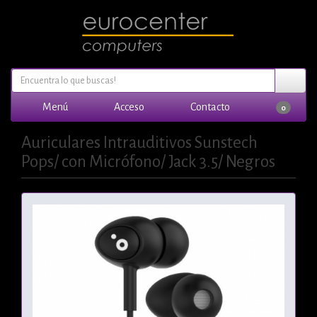
Menú
Acceso
Contacto
0
Auriculares Intrauditivos Sunstech
Pops/ con Micrófono/ Jack 3.5/ Negros