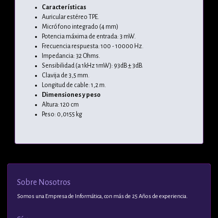
Características
Auricular estéreo TPE.
Micrófono integrado (4 mm)
Potencia máxima de entrada: 3 mW.
Frecuencia respuesta: 100 - 10000 Hz.
Impedancia: 32 Ohms.
Sensibilidad (a 1kHz 1mW): 93dB ± 3dB.
Clavija de 3,5 mm.
Longitud de cable: 1,2 m.
Dimensiones y peso
Altura: 120 cm
Peso: 0,0155 kg
Sobre Nosotros
Somos una Empresa de Informática, con más de 25 Años de experiencia.