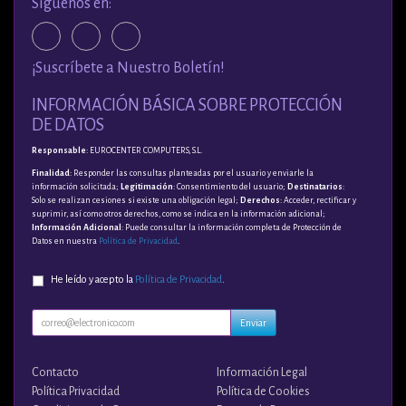
Síguenos en:
¡Suscríbete a Nuestro Boletín!
INFORMACIÓN BÁSICA SOBRE PROTECCIÓN
DE DATOS
Responsable
: EUROCENTER COMPUTERS, S.L.
Finalidad
: Responder las consultas planteadas por el usuario y enviarle la
información solicitada;
Legitimación
: Consentimiento del usuario;
Destinatarios
:
Solo se realizan cesiones si existe una obligación legal;
Derechos
: Acceder, rectificar y
suprimir, así como otros derechos, como se indica en la información adicional;
Información Adicional
: Puede consultar la información completa de Protección de
Datos en nuestra
Política de Privacidad
.
He leído y acepto la
Política de Privacidad
.
Enviar
Contacto
Información Legal
Política Privacidad
Política de Cookies