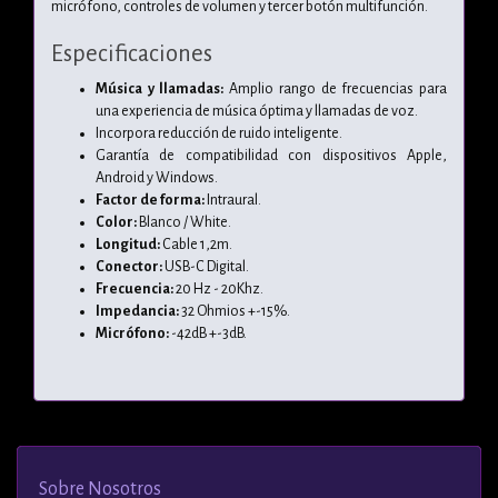
micrófono, controles de volumen y tercer botón multifunción.
Especificaciones
Música y llamadas:
Amplio rango de frecuencias para
una experiencia de música óptima y llamadas de voz.
Incorpora reducción de ruido inteligente.
Garantía de compatibilidad con dispositivos Apple,
Android y Windows.
Factor de forma:
Intraural.
Color:
Blanco / White.
Longitud:
Cable 1,2m.
Conector:
USB-C Digital.
Frecuencia:
20 Hz - 20Khz.
Impedancia:
32 Ohmios +-15%.
Micrófono:
-42dB +-3dB.
Sobre Nosotros