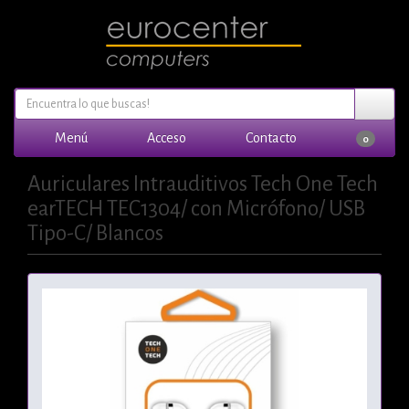
Menú
Acceso
Contacto
0
Auriculares Intrauditivos Tech One Tech
earTECH TEC1304/ con Micrófono/ USB
Tipo-C/ Blancos