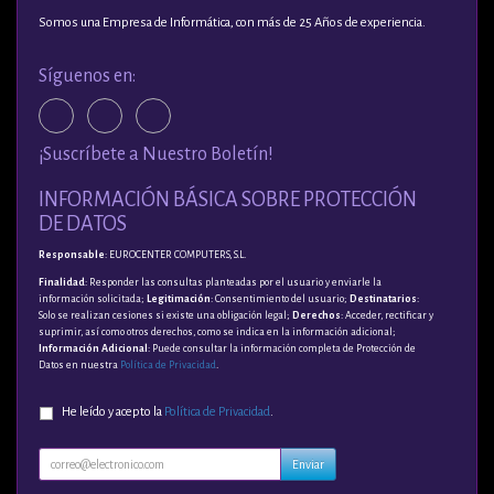
Somos una Empresa de Informática, con más de 25 Años de experiencia.
Síguenos en:
¡Suscríbete a Nuestro Boletín!
INFORMACIÓN BÁSICA SOBRE PROTECCIÓN
DE DATOS
Responsable
: EUROCENTER COMPUTERS, S.L.
Finalidad
: Responder las consultas planteadas por el usuario y enviarle la
información solicitada;
Legitimación
: Consentimiento del usuario;
Destinatarios
:
Solo se realizan cesiones si existe una obligación legal;
Derechos
: Acceder, rectificar y
suprimir, así como otros derechos, como se indica en la información adicional;
Información Adicional
: Puede consultar la información completa de Protección de
Datos en nuestra
Política de Privacidad
.
He leído y acepto la
Política de Privacidad
.
Enviar