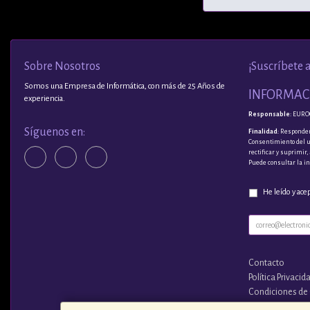
Sobre Nosotros
¡Suscríbete 
Somos una Empresa de Informática, con más de 25 Años de
INFORMACI
experiencia.
Responsable
: EURO
Síguenos en:
Finalidad
: Responder
Consentimiento del 
rectificar y suprimir
Puede consultar la i
He leído y ace
Contacto
Política Privacid
Condiciones de
¿Quienes Somo