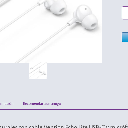
ormación
Recomendar a un amigo
aurales con cable Vention Echo Lite USB-C y micró