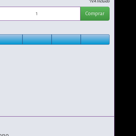
*IVA Incluido
Comprar
fono