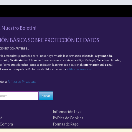
a Nuestro Boletín!
ÓN BÁSICA SOBRE PROTECCIÓN DE DATOS
CENTER COMPUTERS, S.L.
 las consultas planteadas por el usuario y enviarle la información solicitada;
Legitimación
:
usuario;
Destinatarios
: Solo se realizan cesiones si existe una obligación legal;
Derechos
: Acceder,
, así como otros derechos, como se indica en la información adicional;
Información Adicional
:
nformación completa de Protección de Datos en nuestra
Política de Privacidad
.
pto la
Política de Privacidad
.
Enviar
Información Legal
ad
Política de Cookies
 Compra
Formas de Pago
s?
¡¡ TUS COPIAS EN LA NUBE !!