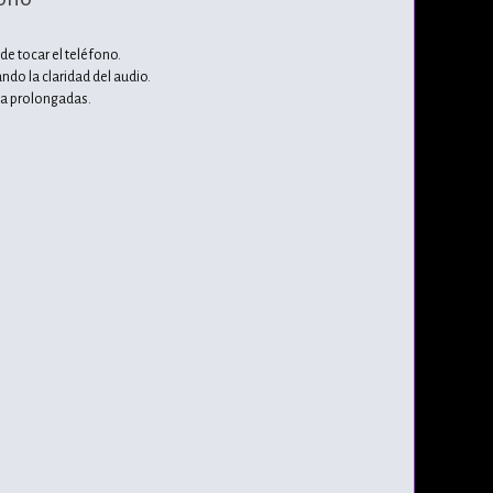
de tocar el teléfono.
do la claridad del audio.
ha prolongadas.