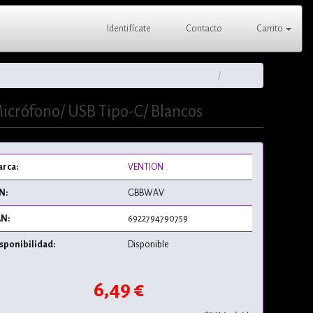
Identifícate
Contacto
Carrito
Micrófono/ USB Tipo-C/ Blancos
rca:
VENTION
N:
GBBWAV
N:
6922794790759
sponibilidad:
Disponible
6,49 €