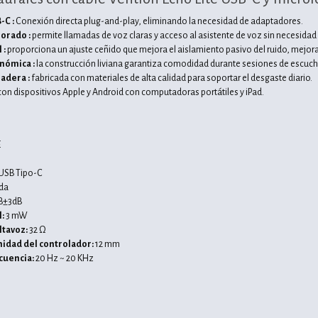
-C :
Conexión directa plug-and-play, eliminando la necesidad de adaptadores.
orado :
permite llamadas de voz claras y acceso al asistente de voz sin necesidad 
 :
proporciona un ajuste ceñido que mejora el aislamiento pasivo del ruido, mejoran
nómica :
la construcción liviana garantiza comodidad durante sesiones de escuc
adera :
fabricada con materiales de alta calidad para soportar el desgaste diario.
on dispositivos Apple y Android con computadoras portátiles y iPad.
s
E
USB Tipo-C
da
B±3dB
:
3 mW
ltavoz:
32 Ω
nidad del controlador:
12 mm
cuencia:
20 Hz ~ 20 KHz