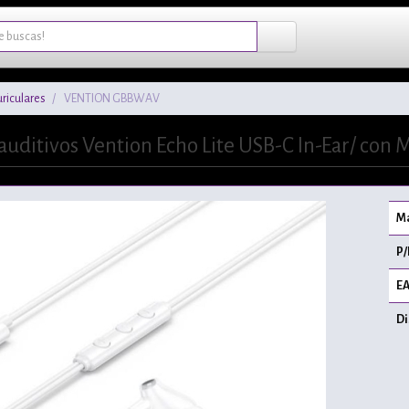
riculares
VENTION GBBWAV
rauditivos Vention Echo Lite USB-C In-Ear/ con 
Ma
P/
EA
Di