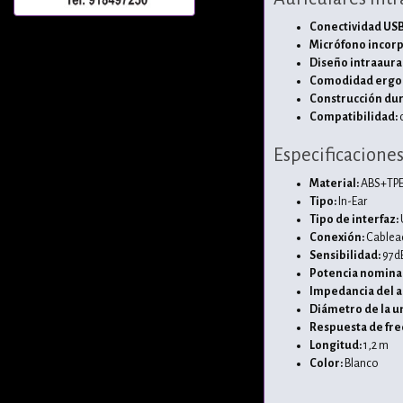
Conectividad USB
Micrófono incorp
Diseño intraaural
Comodidad ergo
Construcción dur
Compatibilidad:
c
Especificacione
Material:
ABS+TP
Tipo:
In-Ear
Tipo de interfaz:
Conexión:
Cablea
Sensibilidad:
97d
Potencia nominal
Impedancia del a
Diámetro de la u
Respuesta de fre
Longitud:
1,2 m
Color:
Blanco