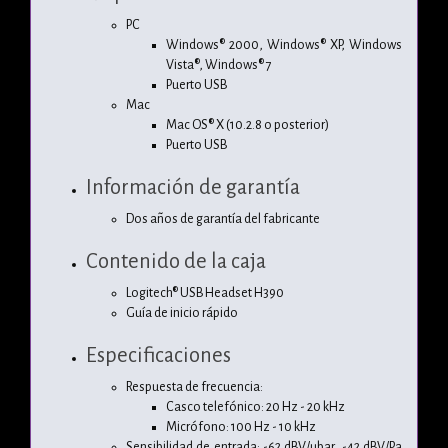
PC
Windows® 2000, Windows® XP, Windows
Vista®, Windows® 7
Puerto USB
Mac
Mac OS® X (10.2.8 o posterior)
Puerto USB
Información de garantía
Dos años de garantía del fabricante
Contenido de la caja
Logitech® USB Headset H390
Guía de inicio rápido
Especificaciones
Respuesta de frecuencia:
Casco telefónico: 20 Hz - 20 kHz
Micrófono: 100 Hz - 10 kHz
Sensibilidad de entrada: -62 dBV/µbar, -42 dBV/Pa