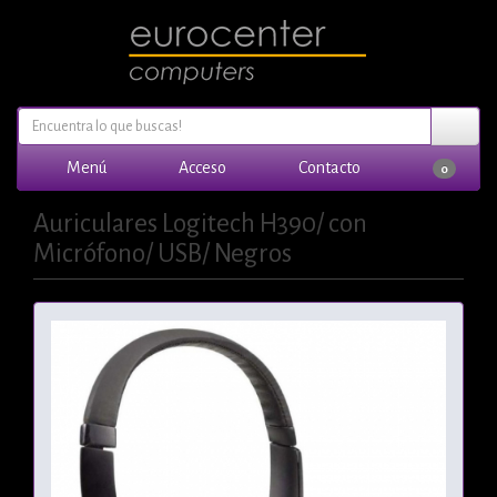
Menú
Acceso
Contacto
0
Auriculares Logitech H390/ con
Micrófono/ USB/ Negros