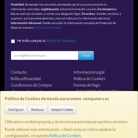
Finalidad
: Responder las consultas planteadas por el usuario y enviarle la
información solicitada;
Legitimación
: Consentimiento del usuario;
Destinatarios
:
Solo se realizan cesiones si existe una obligación legal;
Derechos
: Acceder, rectificar y
suprimir, así como otros derechos, como se indica en la información adicional;
Información Adicional
: Puede consultar la información completa de Protección de
Datos en nuestra
Política de Privacidad
.
He leído y acepto la
Política de Privacidad
.
Enviar
Contacto
Información Legal
Política Privacidad
Política de Cookies
Condiciones de Compra
Formas de Pago
¿Quienes Somos?
¡¡ TUS COPIAS EN LA NUBE !!
Política de Cookies de tienda.eurocenter-computers.es
Contacto
Configurar
Rechazar
Aceptar Cookies
tienda@eurocenter-computers.es
Utilizamos cookies propias y de terceros para mejorar nuestros servicios.
Puede obtener más información, o bien conocer cómo cambiar la
configuración, en nuestra
Política de Cookies
.
C/ ZUNZUNEGUI, 1 28400, ESPAÑA. C.I.F. B-81076507 - Tlfno. 91 849 7250