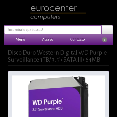
Menú
Acceso
Contacto
0
Disco Duro Western Digital WD Purple
Surveillance 1TB/ 3.5"/ SATA III/ 64MB