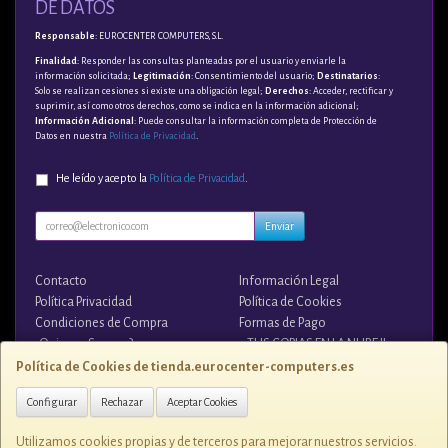
DE DATOS
Responsable
: EUROCENTER COMPUTERS, S.L.
Finalidad
: Responder las consultas planteadas por el usuario y enviarle la
información solicitada;
Legitimación
: Consentimiento del usuario;
Destinatarios
:
Solo se realizan cesiones si existe una obligación legal;
Derechos
: Acceder, rectificar y
suprimir, así como otros derechos, como se indica en la información adicional;
Información Adicional
: Puede consultar la información completa de Protección de
Datos en nuestra
Política de Privacidad
.
He leído y acepto la
Política de Privacidad
.
Enviar
Contacto
Información Legal
Política Privacidad
Política de Cookies
Condiciones de Compra
Formas de Pago
¿Quienes Somos?
¡¡ TUS COPIAS EN LA NUBE !!
Política de Cookies de tienda.eurocenter-computers.es
Contacto
Configurar
Rechazar
Aceptar Cookies
tienda@eurocenter-computers.es
Utilizamos cookies propias y de terceros para mejorar nuestros servicios.