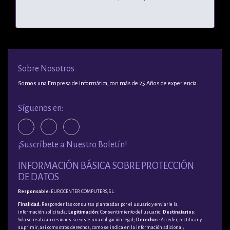
Sobre Nosotros
Somos una Empresa de Informática, con más de 25 Años de experiencia.
Síguenos en:
¡Suscríbete a Nuestro Boletín!
INFORMACIÓN BÁSICA SOBRE PROTECCIÓN
DE DATOS
Responsable
: EUROCENTER COMPUTERS, S.L.
Finalidad
: Responder las consultas planteadas por el usuario y enviarle la
información solicitada;
Legitimación
: Consentimiento del usuario;
Destinatarios
:
Solo se realizan cesiones si existe una obligación legal;
Derechos
: Acceder, rectificar y
suprimir, así como otros derechos, como se indica en la información adicional;