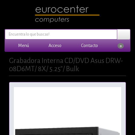
Menú
Acceso
Contacto
0
Grabadora Interna CD/DVD Asus DRW-
08D6MT/ 8X/ 5.25"/ Bulk