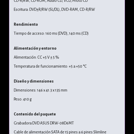
CD-R/RW, CD-ROM, Audio CD, VCD, Photo CD
Escritura: DVD±R/RW (SL/DL), DVD-RAM, CD-R/RW
Rendimiento
Tiempo de acceso: 160 ms (DVD), 140 ms (CD)
Alimentación y entorno
Alimentación: CC +5 V ± 5 %
Temperatura de funcionamiento: +5 a +50 °C
Diseño y dimensiones
Dimensiones: 146 x 41.3 x 135 mm
Peso: 410 g
Contenido del paquete
Grabadora DVD ASUS DRW-08D6MT
Cable de alimentación SATA de 15 pines a 6 pines Slimline