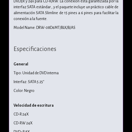
DVD±R y 24x para CD-R/RW. La conexión está garantizada por la
interfaz SATA estándar , y el paquete incluye un práctico cable de
alimentación SATA Slimline de 15 pines a 6 pines para facilitar la
conexión a la fuente.
Model Name: DRW-08D6MT/BLK/B/AS
Especificaciones
General
Tipo: Unidad de DVD interna
Interfaz: SATA 5.25"
Color: Negro
Velocidad de escritura
CD-R 24X
CD-RW 24X
DVD+R 8X