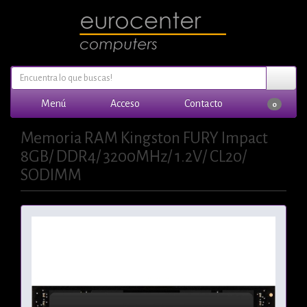
Menú
Acceso
Contacto
0
Memoria RAM Kingston FURY Impact
8GB/ DDR4/ 3200MHz/ 1.2V/ CL20/
SODIMM