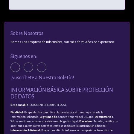
Sobre Nosotros
Somos una Empresa de Informática, con más de 25 Años de experiencia.
Síguenos en:
¡Suscríbete a Nuestro Boletín!
INFORMACIÓN BÁSICA SOBRE PROTECCIÓN
DE DATOS
Responsable
: EUROCENTER COMPUTERS, S.L.
Finalidad
: Responder las consultas planteadas por el usuario y enviarle la
información solicitada;
Legitimación
: Consentimiento del usuario;
Destinatarios
:
Solo se realizan cesiones si existe una obligación legal;
Derechos
: Acceder, rectificar y
suprimir, así como otros derechos, como se indica en la información adicional;
Información Adicional
: Puede consultar la información completa de Protección de