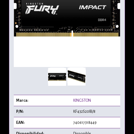
Marca:
KINGSTON
P/N:
KF432S20IB/8
EAN:
740617318449
Disponibilidad:
Disponible