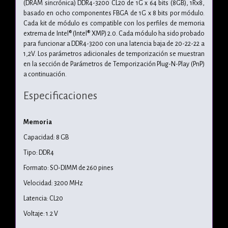
(DRAM sincrónica) DDR4-3200 CL20 de 1G x 64 bits (8GB), 1Rx8,
basado en ocho componentes FBGA de 1G x 8 bits por módulo.
Cada kit de módulo es compatible con los perfiles de memoria
extrema de Intel® (Intel® XMP) 2.0. Cada módulo ha sido probado
para funcionar a DDR4-3200 con una latencia baja de 20-22-22 a
1,2V. Los parámetros adicionales de temporización se muestran
en la sección de Parámetros de Temporización Plug-N-Play (PnP)
a continuación.
Especificaciones
Memoria
Capacidad: 8 GB
Tipo: DDR4
Formato: SO-DIMM de 260 pines
Velocidad: 3200 MHz
Latencia: CL20
Voltaje: 1.2 V