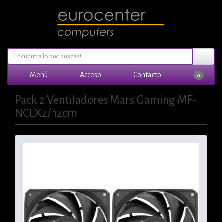
Menú
Acceso
Contacto
0
Pack 2 Ventiladores Mars Gaming MF-
NCLX2/ 12cm