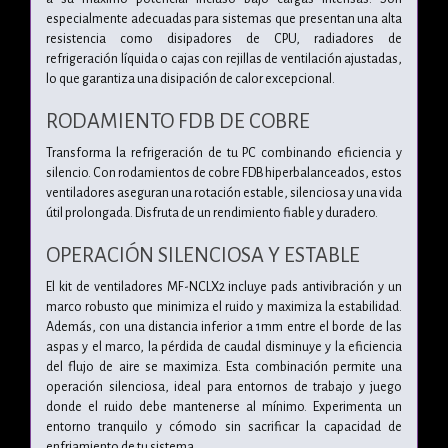
especialmente adecuadas para sistemas que presentan una alta
resistencia como disipadores de CPU, radiadores de
refrigeración líquida o cajas con rejillas de ventilación ajustadas,
lo que garantiza una disipación de calor excepcional.
RODAMIENTO FDB DE COBRE
Transforma la refrigeración de tu PC combinando eficiencia y
silencio. Con rodamientos de cobre FDB hiperbalanceados, estos
ventiladores aseguran una rotación estable, silenciosa y una vida
útil prolongada. Disfruta de un rendimiento fiable y duradero.
OPERACIÓN SILENCIOSA Y ESTABLE
El kit de ventiladores MF-NCLX2 incluye pads antivibración y un
marco robusto que minimiza el ruido y maximiza la estabilidad.
Además, con una distancia inferior a 1mm entre el borde de las
aspas y el marco, la pérdida de caudal disminuye y la eficiencia
del flujo de aire se maximiza. Esta combinación permite una
operación silenciosa, ideal para entornos de trabajo y juego
donde el ruido debe mantenerse al mínimo. Experimenta un
entorno tranquilo y cómodo sin sacrificar la capacidad de
enfriamiento de tu sistema.