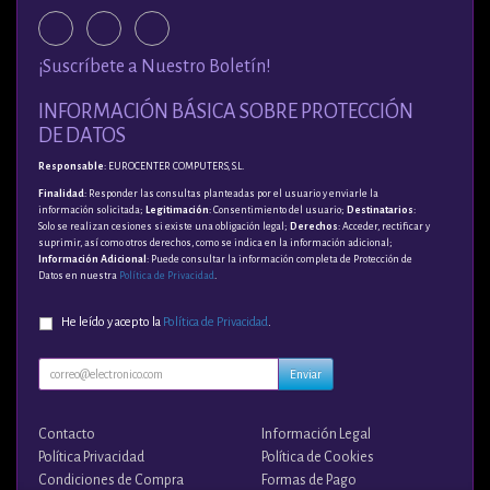
¡Suscríbete a Nuestro Boletín!
INFORMACIÓN BÁSICA SOBRE PROTECCIÓN
DE DATOS
Responsable
: EUROCENTER COMPUTERS, S.L.
Finalidad
: Responder las consultas planteadas por el usuario y enviarle la
información solicitada;
Legitimación
: Consentimiento del usuario;
Destinatarios
:
Solo se realizan cesiones si existe una obligación legal;
Derechos
: Acceder, rectificar y
suprimir, así como otros derechos, como se indica en la información adicional;
Información Adicional
: Puede consultar la información completa de Protección de
Datos en nuestra
Política de Privacidad
.
He leído y acepto la
Política de Privacidad
.
Enviar
Contacto
Información Legal
Política Privacidad
Política de Cookies
Condiciones de Compra
Formas de Pago