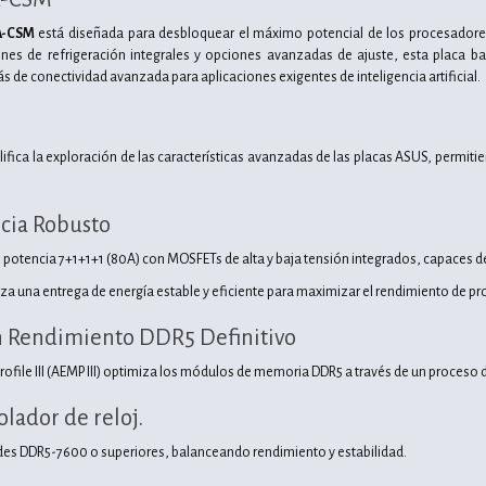
A-CSM
está diseñada para desbloquear el máximo potencial de los procesador
ones de refrigeración integrales y opciones avanzadas de ajuste, esta placa b
s de conectividad avanzada para aplicaciones exigentes de inteligencia artificial.
plifica la exploración de las características avanzadas de las placas ASUS, perm
cia Robusto
 potencia 7+1+1+1 (80A) con MOSFETs de alta y baja tensión integrados, capaces d
za una entrega de energía estable y eficiente para maximizar el rendimiento de pr
n Rendimiento DDR5 Definitivo
ile III (AEMP III) optimiza los módulos de memoria DDR5 a través de un proceso d
olador de reloj.
des DDR5-7600 o superiores, balanceando rendimiento y estabilidad.