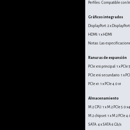
Perfiles: Compatible con I
Gráficos integrados
DisplayPort: 2 x DisplayPort
HDMI: 1 x HDMI
Notas: Las especificacion
Ranuras de expansión
PCIe x16 principal: 1 x PCIe 
PCIe x16 secundario: 1 x PC
PCIe x1: 1 x PCIe 4.0 x1
Almacenamiento
M.2 CPU: 1 x M.2 PCIe 5.0 
M.2 chipset: 1 x M.2 PCIe 
SATA: 4 x SATA 6 Gb/s