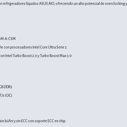
 refrigeradores líquidos ASUS AIO, ofreciendo un alto potencial de overclocking y
s
60M-A-CSM
e con procesadores Intel Core Ultra Serie 2
on Intel Turbo Boost 2.0 y Turbo Boost Max 3.0
GB DDR5
T/s (OC)
in búfer y sin ECC con soporte ECC en chip