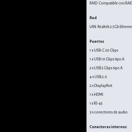
RAID: Compatible con RAID 
Red
LAN: Realtek 2.5Gb Etherne
Puertos
1 x USB-C 20 Gbps
1 x USB 10 Gbps tipo A
2 x USB 5 Gbps tipo A
4 x USB 2.0
2 x DisplayPort
1 x HDMI
1 x RJ-45
3 x conectores de audio
Conectores internos