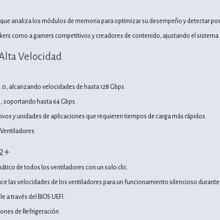
S que analiza los módulos de memoria para optimizar su desempeño y detectar po
ckers como a gamers competitivos y creadores de contenido, ajustando el sistema s
Alta Velocidad
.0, alcanzando velocidades de hasta 128 Gbps.
0, soportando hasta 64 Gbps.
tivos y unidades de aplicaciones que requieren tiempos de carga más rápidos.
 Ventiladores
2+
tico de todos los ventiladores con un solo clic.
e las velocidades de los ventiladores para un funcionamiento silencioso durante t
e a través del BIOS UEFI.
ones de Refrigeración