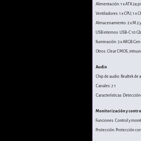
Alimentación: 1 x ATX 24 pi
Ventiladores: 1 x CPU, 1 x 
Almacenamiento: 2 x M.2 y
USB internos: USB-C 10 Gb
Iluminación: 3 x ARGB Gen 
Otros: Clear CMOS, intrusi
Audio
Chip de audio: Realtek de a
Canales: 7.1
Características: Detección
Monitorización y contro
Funciones: Control y moni
Protección: Protección con