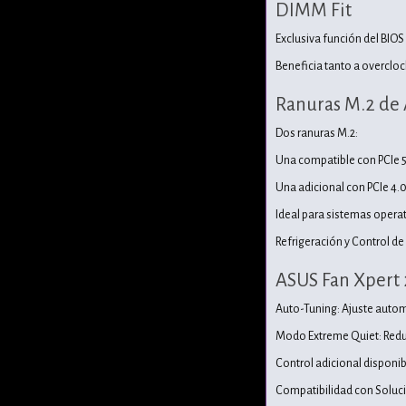
DIMM Fit
Exclusiva función del BIO
Beneficia tanto a overclo
Ranuras M.2 de 
Dos ranuras M.2:
Una compatible con PCIe 5
Una adicional con PCIe 4.
Ideal para sistemas opera
Refrigeración y Control de
ASUS Fan Xpert 
Auto-Tuning: Ajuste automá
Modo Extreme Quiet: Reduc
Control adicional disponibl
Compatibilidad con Soluci