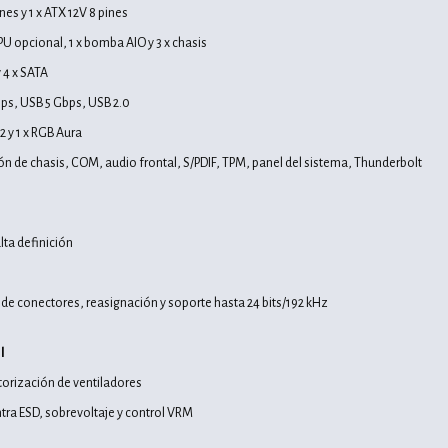
nes y 1 x ATX 12V 8 pines
CPU opcional, 1 x bomba AIO y 3 x chasis
 4 x SATA
ps, USB 5 Gbps, USB 2.0
2 y 1 x RGB Aura
ón de chasis, COM, audio frontal, S/PDIF, TPM, panel del sistema, Thunderbolt
lta definición
 de conectores, reasignación y soporte hasta 24 bits/192 kHz
l
torización de ventiladores
tra ESD, sobrevoltaje y control VRM