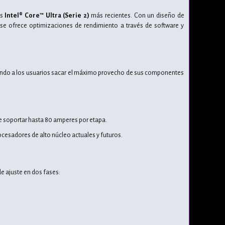
es
Intel® Core™ Ultra (Serie 2)
más recientes. Con un diseño de
ase ofrece optimizaciones de rendimiento a través de software y
itiendo a los usuarios sacar el máximo provecho de sus componentes
e soportar hasta 80 amperes por etapa.
ocesadores de alto núcleo actuales y futuros.
e ajuste en dos fases: