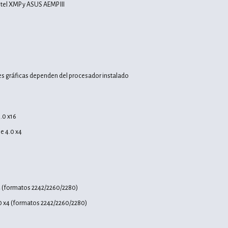
ntel XMP y ASUS AEMP III
es gráficas dependen del procesador instalado
5.0 x16
Ie 4.0 x4
x4 (formatos 2242/2260/2280)
4.0 x4 (formatos 2242/2260/2280)