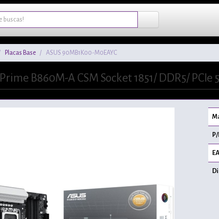
Placas Base
ASUS 90MB1K00-M0EAYC
 Prime B860M-A CSM Socket 1851/ DDR5/ PCIe 5
Ma
P/
EA
Di