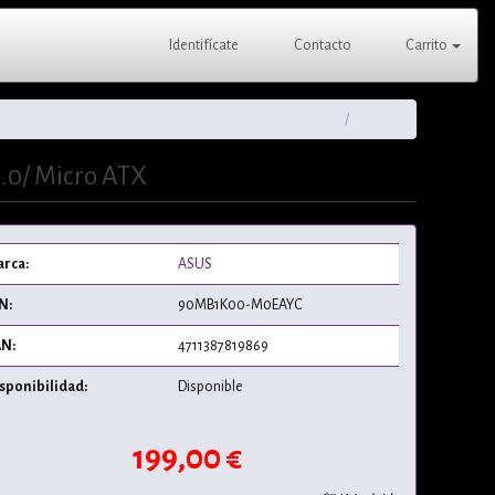
Identifícate
Contacto
Carrito
.0/ Micro ATX
rca:
ASUS
N:
90MB1K00-M0EAYC
N:
4711387819869
sponibilidad:
Disponible
199,00 €