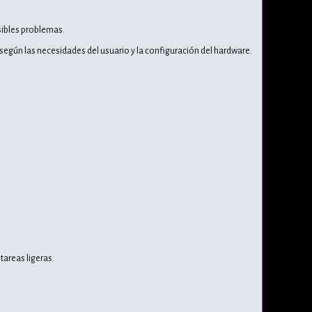
sibles problemas.
egún las necesidades del usuario y la configuración del hardware.
areas ligeras.