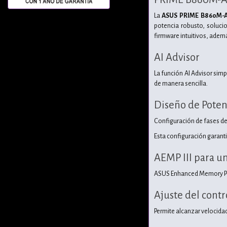
La
ASUS PRIME B860M-
potencia robusto, soluci
firmware intuitivos, ademá
AI Advisor
La función AI Advisor sim
de manera sencilla.
Diseño de Poten
Configuración de fases de
Esta configuración garanti
AEMP III para u
ASUS Enhanced Memory Prof
Ajuste del contr
Permite alcanzar velocida