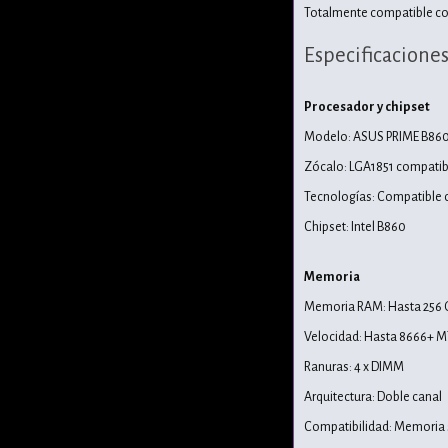
Totalmente compatible con
Especificacione
Procesador y chipset
Modelo: ASUS PRIME B8
Zócalo: LGA1851 compatibl
Tecnologías: Compatible c
Chipset: Intel B860
Memoria
Memoria RAM: Hasta 256 
Velocidad: Hasta 8666+ M
Ranuras: 4 x DIMM
Arquitectura: Doble canal
Compatibilidad: Memoria s