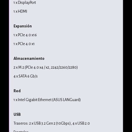
1 x DisplayPort
1 x HDMI
Expansión
1 x PCIe 4.0 x16
1 x PCIe 4.0 x1
Almacenamiento
2 x M.2 (PCIe 4.0 x4 / x2, 2242/2260/2280)
4 x SATA 6 Gb/s
Red
1 x Intel Gigabit Ethernet (ASUS LANGuard)
USB
Traseros: 2 x USB 3.2 Gen 2 (10Gbps), 4 x USB 2.0