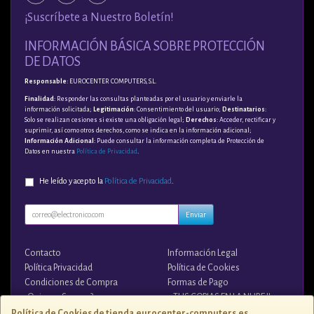
¡Suscríbete a Nuestro Boletín!
INFORMACIÓN BÁSICA SOBRE PROTECCIÓN
DE DATOS
Responsable
: EUROCENTER COMPUTERS, S.L.
Finalidad
: Responder las consultas planteadas por el usuario y enviarle la
información solicitada;
Legitimación
: Consentimiento del usuario;
Destinatarios
:
Solo se realizan cesiones si existe una obligación legal;
Derechos
: Acceder, rectificar y
suprimir, así como otros derechos, como se indica en la información adicional;
Información Adicional
: Puede consultar la información completa de Protección de
Datos en nuestra
Política de Privacidad
.
He leído y acepto la
Política de Privacidad
.
Enviar
Contacto
Información Legal
Política Privacidad
Política de Cookies
Condiciones de Compra
Formas de Pago
¿Quienes Somos?
¡¡ TUS COPIAS EN LA NUBE !!
Política de Cookies de tienda.eurocenter-computers.es