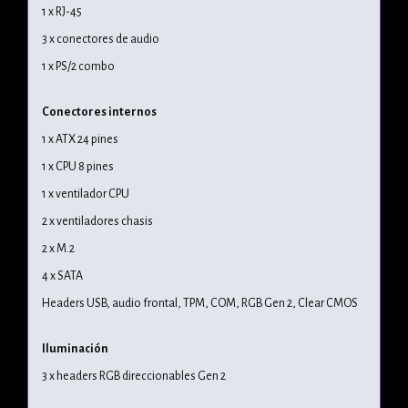
1 x RJ-45
3 x conectores de audio
1 x PS/2 combo
Conectores internos
1 x ATX 24 pines
1 x CPU 8 pines
1 x ventilador CPU
2 x ventiladores chasis
2 x M.2
4 x SATA
Headers USB, audio frontal, TPM, COM, RGB Gen 2, Clear CMOS
Iluminación
3 x headers RGB direccionables Gen 2