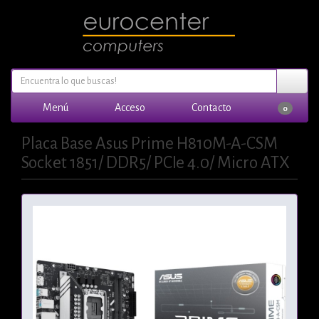
Menú
Acceso
Contacto
0
Placa Base Asus Prime H810M-A-CSM
Socket 1851/ DDR5/ PCIe 4.0/ Micro ATX