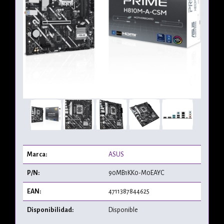
Marca:
ASUS
P/N:
90MB1KK0-M0EAYC
EAN:
4711387844625
Disponibilidad:
Disponible