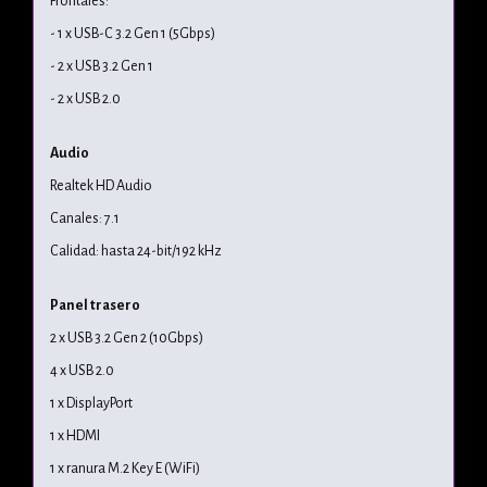
Frontales:
- 1 x USB-C 3.2 Gen 1 (5Gbps)
- 2 x USB 3.2 Gen 1
- 2 x USB 2.0
Audio
Realtek HD Audio
Canales: 7.1
Calidad: hasta 24-bit/192 kHz
Panel trasero
2 x USB 3.2 Gen 2 (10Gbps)
4 x USB 2.0
1 x DisplayPort
1 x HDMI
1 x ranura M.2 Key E (WiFi)