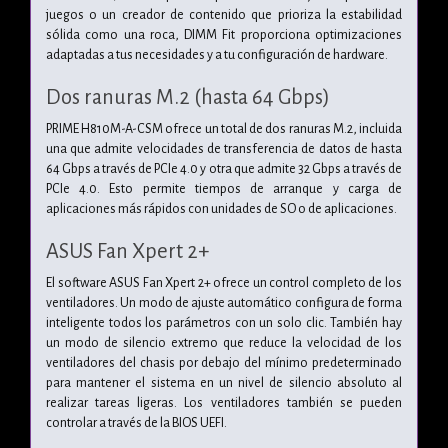
juegos o un creador de contenido que prioriza la estabilidad
sólida como una roca, DIMM Fit proporciona optimizaciones
adaptadas a tus necesidades y a tu configuración de hardware.
Dos ranuras M.2 (hasta 64 Gbps)
PRIME H810M-A-CSM ofrece un total de dos ranuras M.2, incluida
una que admite velocidades de transferencia de datos de hasta
64 Gbps a través de PCIe 4.0 y otra que admite 32 Gbps a través de
PCIe 4.0. Esto permite tiempos de arranque y carga de
aplicaciones más rápidos con unidades de SO o de aplicaciones.
ASUS Fan Xpert 2+
El software ASUS Fan Xpert 2+ ofrece un control completo de los
ventiladores. Un modo de ajuste automático configura de forma
inteligente todos los parámetros con un solo clic. También hay
un modo de silencio extremo que reduce la velocidad de los
ventiladores del chasis por debajo del mínimo predeterminado
para mantener el sistema en un nivel de silencio absoluto al
realizar tareas ligeras. Los ventiladores también se pueden
controlar a través de la BIOS UEFI.